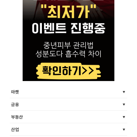
마켓
금융
부동산
산업