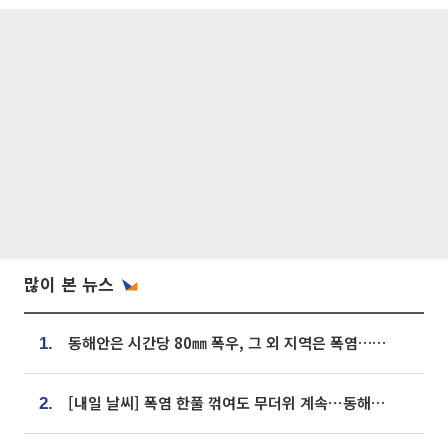
많이 본 뉴스
동해안은 시간당 80㎜ 폭우, 그 외 지역은 폭염…‘극과 극 날씨’
1.
[내일 날씨] 폭염 한풀 꺾여도 무더위 계속⋯동해안 이틀 연속 비
2.