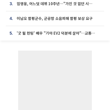
임영웅, 어느덧 데뷔 10주년⋯"가진 것 없던 시절, 내 앞엔 20명의 팬뿐"
3.
이남오 함평군수, 군공항 소음피해 함평 보상 요구
4.
'굿 윌 헌팅' 배우 "기아 EV2 덕분에 살아"…교통사고 후 안전성 극찬
5.