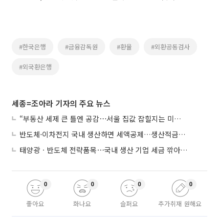
#한국은행
#금융감독원
#환율
#외환공동검사
#외국환은행
세종=조아라 기자의 주요 뉴스
“부동산 세제 큰 틀엔 공감⋯서울 집값 잡힐지는 미지수”
반도체·이차전지 국내 생산하면 세액공제…생산적금융 ISA 신설
태양광ㆍ반도체 전략품목⋯국내 생산 기업 세금 깎아준다
0
0
0
0
좋아요
화나요
슬퍼요
추가취재 원해요