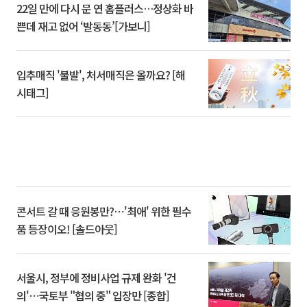
22일 만에 다시 문 연 홈플러스…정상화 바
쁜데 재고 없어 ‘발동동’[가보니]
입추매직 '불발', 처서매직은 올까요? [해
시태그]
콘서트 갈 때 응원봉만?⋯'최애' 위한 필수
품 등장이오! [솔드아웃]
서울시, 정부에 정비사업 규제 완화 '건
의'⋯국토부 "협의 중" 입장만 [종합]