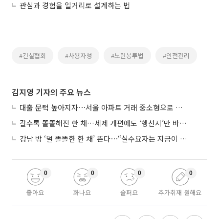
관심과 경험을 일거리로 설계하는 법
#건설협회
#사용자성
#노란봉투법
#안전관리
김지영 기자의 주요 뉴스
대출 문턱 높아지자⋯서울 아파트 거래 중소형으로 쏠렸다
갈수록 똘똘해진 한 채…세제 개편에도 ‘행선지’만 바뀐다
강남 밖 ‘덜 똘똘한 한 채’ 뜬다⋯“실수요자는 지금이 기회”
0
0
0
0
좋아요
화나요
슬퍼요
추가취재 원해요