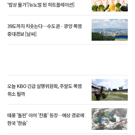
‘밥상 물가’[뉴노멀 된 히트플레이션]
39도까지 치솟는다⋯수도권ㆍ광양 폭염
중대경보 [날씨]
오늘 KBO 긴급 실행위원회, 주말도 폭염
취소 될까
태풍 '돌핀' 이어 '찬홈' 등장…예상 경로에
한국 '한숨'