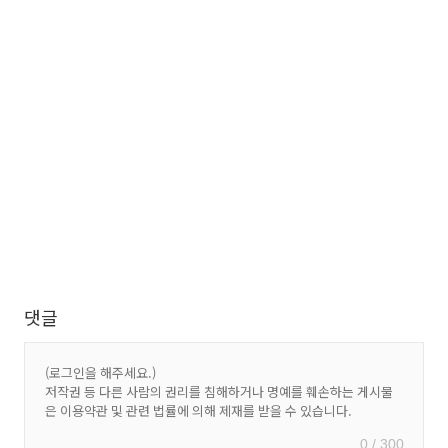
댓글
0 / 300