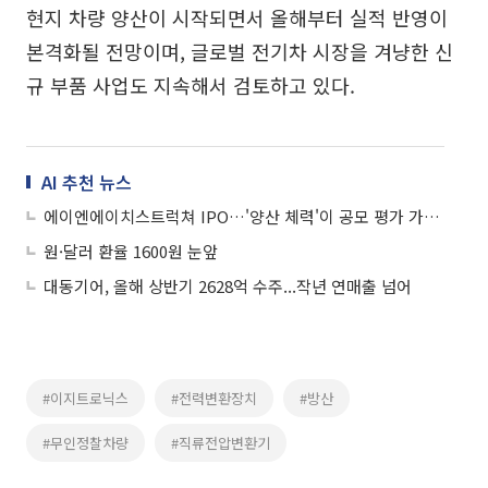
현지 차량 양산이 시작되면서 올해부터 실적 반영이
본격화될 전망이며, 글로벌 전기차 시장을 겨냥한 신
규 부품 사업도 지속해서 검토하고 있다.
AI 추천 뉴스
에이엔에이치스트럭쳐 IPO…'양산 체력'이 공모 평가 가른다
원·달러 환율 1600원 눈앞
대동기어, 올해 상반기 2628억 수주...작년 연매출 넘어
#이지트로닉스
#전력변환장치
#방산
#무인정찰차량
#직류전압변환기