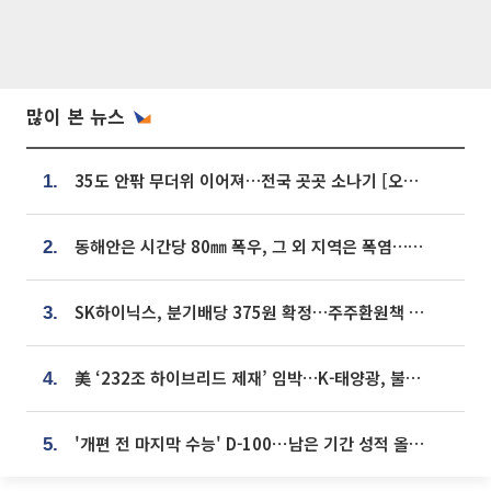
많이 본 뉴스
35도 안팎 무더위 이어져…전국 곳곳 소나기 [오늘 날씨]
1.
동해안은 시간당 80㎜ 폭우, 그 외 지역은 폭염…‘극과 극 날씨’
2.
SK하이닉스, 분기배당 375원 확정…주주환원책 9월로 앞당겨 발표
3.
美 ‘232조 하이브리드 제재’ 임박…K-태양광, 불확실성 털고 날개 다나
4.
'개편 전 마지막 수능' D-100⋯남은 기간 성적 올릴 전략은
5.