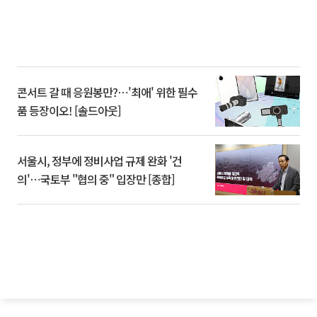
콘서트 갈 때 응원봉만?⋯'최애' 위한 필수
품 등장이오! [솔드아웃]
서울시, 정부에 정비사업 규제 완화 '건
의'⋯국토부 "협의 중" 입장만 [종합]