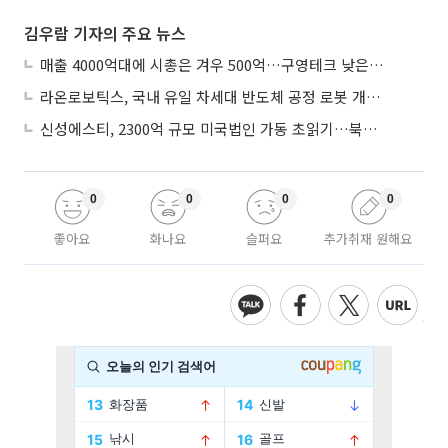
김우람 기자의 주요 뉴스
매출 4000억대에 시총은 겨우 500억…구영테크 낮은 몸값에 저가 승계 마무리
라온로보틱스, 국내 유일 차세대 반도체 공정 로봇 개발 ‘고객사 테스트 진행’
신성에스티, 2300억 규모 미국법인 가동 초읽기…북미 ESS 공략 본격화
0
0
0
0
좋아요
화나요
슬퍼요
추가취재 원해요