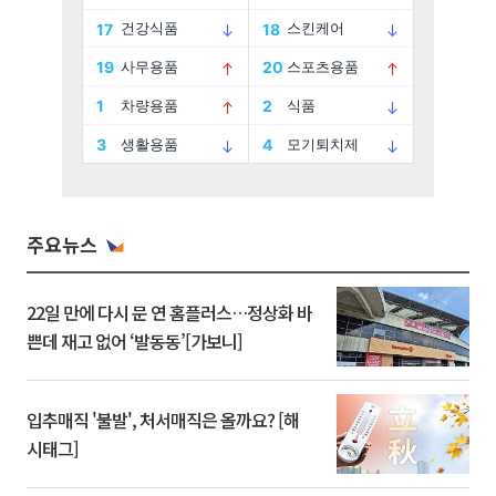
주요뉴스
22일 만에 다시 문 연 홈플러스…정상화 바
쁜데 재고 없어 ‘발동동’[가보니]
입추매직 '불발', 처서매직은 올까요? [해
시태그]