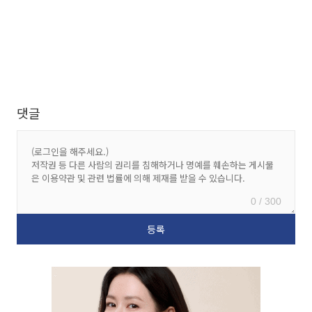
댓글
0 / 300