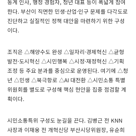
동계 인사, 행정 경험자, 청년 대표 등이 폭넓게 참여
한다. 부산이 직면한 민생·산업·인구 문제를 다각도로
진단하고 실질적인 정책 대안을 마련하기 위한 구성
이다.
조직은 △해양수도 완성 △일자리·경제혁신 △균형
발전·도시혁신 △시민행복 △시정·재정혁신 △기획
조정 등 주요 분과를 중심으로 운영된다. 여기에 △청
년 △민생 △북극항로 △AI 대전환 △시민소통 특별
위원회를 별도로 구성해 핵심 현안을 집중 점검할 계
획이다.
시민소통특위 구성도 눈길을 끈다. 김병근 전 KNN
사장과 이재웅 전 개혁신당 부산시당위원장, 유순희