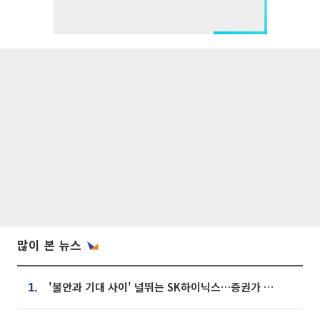
많이 본 뉴스
'불안과 기대 사이' 널뛰는 SK하이닉스…증권가 "HBM4·LTA 기반 펀터멘털 견고"
1.