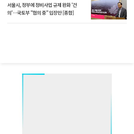
서울시, 정부에 정비사업 규제 완화 '건
의'⋯국토부 "협의 중" 입장만 [종합]