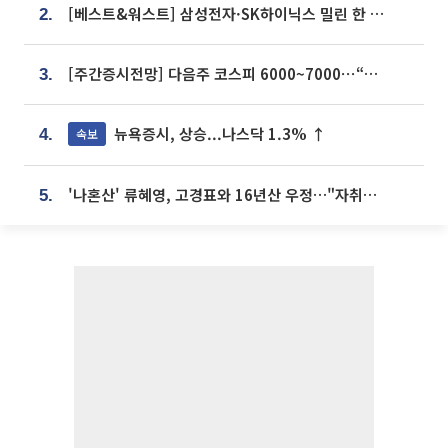
[베스트&워스트] 삼성전자·SK하이닉스 밀린 한 주…상상인증권은 85% 급등
2.
[주간증시전망] 다음주 코스피 6000~7000⋯“外人 수급은 정책이 변수”
3.
뉴욕증시, 상승...나스닥 1.3% ↑
속보
4.
'나혼산' 류혜영, 고경표와 16년산 우정…"자취방서 부모님과 마주쳐"
5.