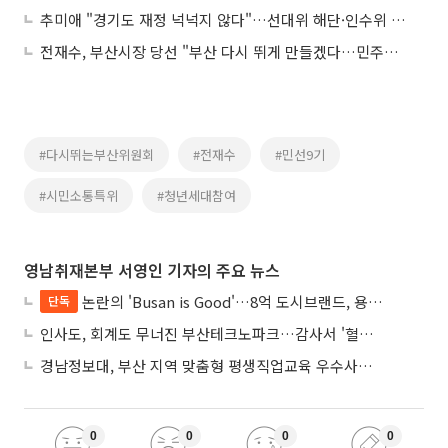
추미애 "경기도 재정 넉넉지 않다"…선대위 해단·인수위 10일 출범
전재수, 부산시장 당선 "부산 다시 뛰게 만들겠다…민주당 동지들 낙선, 모두 제 탓"
#다시뛰는부산위원회
#전재수
#민선9기
#시민소통특위
#청년세대참여
영남취재본부 서영인 기자의 주요 뉴스
논란의 'Busan is Good'…8억 도시브랜드, 용산 대통령실 CI 업체가 수행
단독
인사도, 회계도 무너진 부산테크노파크…감사서 '혈세 유용·인사 뒤집기' 적발
경남정보대, 부산 지역 맞춤형 평생직업교육 우수사례로 혁신 주도
0
0
0
0