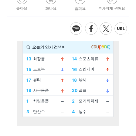
좋아요
화나요
슬퍼요
추가취재 원해요