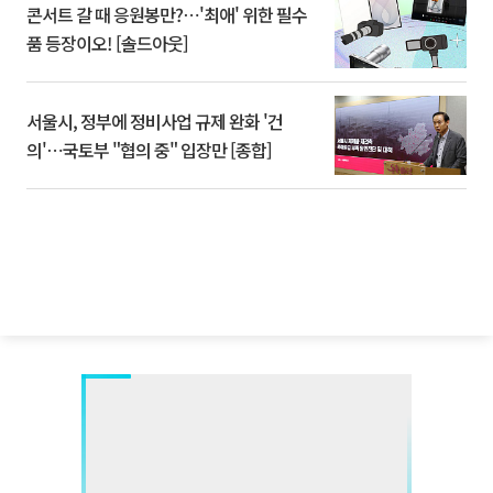
콘서트 갈 때 응원봉만?⋯'최애' 위한 필수
품 등장이오! [솔드아웃]
서울시, 정부에 정비사업 규제 완화 '건
의'⋯국토부 "협의 중" 입장만 [종합]