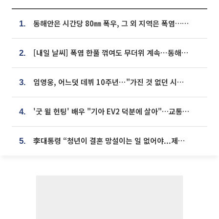
동해안은 시간당 80㎜ 폭우, 그 외 지역은 폭염…‘극과 극 날씨’
1.
[내일 날씨] 폭염 한풀 꺾여도 무더위 계속⋯동해안 이틀 연속 비
2.
임영웅, 어느덧 데뷔 10주년⋯"가진 것 없던 시절, 내 앞엔 20명의 팬뿐"
3.
'굿 윌 헌팅' 배우 "기아 EV2 덕분에 살아"…교통사고 후 안전성 극찬
4.
李대통령 “청년이 결혼 망설이는 일 없어야...제도상 불이익 조사”
5.