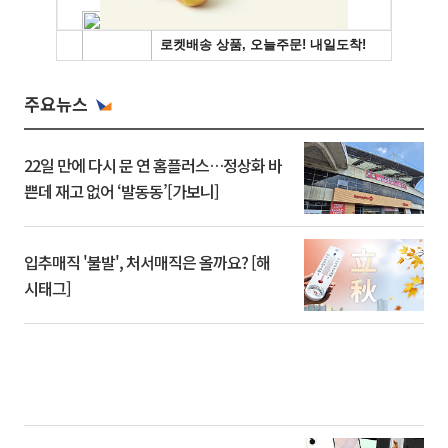
주요뉴스
22일 만에 다시 문 연 홈플러스…정상화 바
쁜데 재고 없어 ‘발동동’[가보니]
입추매직 '불발', 처서매직은 올까요? [해
시태그]