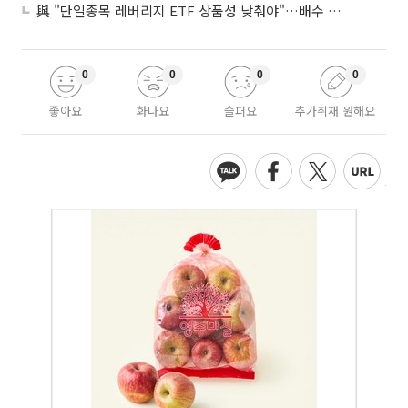
與 "단일종목 레버리지 ETF 상품성 낮춰야"…배수 조정안도 거론
0
0
0
0
좋아요
화나요
슬퍼요
추가취재 원해요