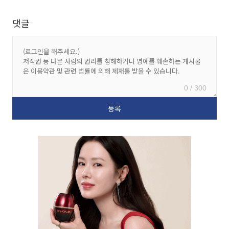
댓글
0 / 300