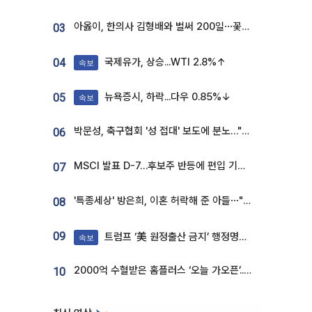
아옳이, 한의사 김형배와 벌써 200일⋯꽃다발 들고 "프러포즈 아냐"
03
국제유가, 상승...WTI 2.8%↑
04
속보
뉴욕증시, 하락...다우 0.85%↓
05
속보
박문성, 축구협회 '성 접대' 보도에 분노…"다 말아먹으려고 작정했나"
06
MSCI 발표 D-7…후보주 반등에 편입 기대 재점화
07
'특종세상' 방은희, 이혼 허락해 준 아들⋯"너무 잘 커줬다" 오열
08
09
트럼프 ‘美 원정출산 금지’ 행정명령 서명
속보
2000억 수혈받은 홈플러스 ‘오늘 가오픈’...13일 정식 개장 시험대
10