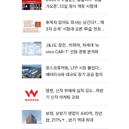
가오픈’...13일 정식 개장 시험대
후계자 없어도 회사는 남긴다?…‘제
3자 승계’ 시험대 오른 中企 현장
[기업승계 대전환]
J&J도 참전…빅파마, 차세대 ‘in
vivo CAR-T’ 선점 경쟁 본격화
포스코퓨처엠, LFP 시장 뚫었다…
배터리사와 대규모 장기 공급 합의
웹젠, 신작 부재에 실적 감소…하반
기 신작 마케팅 강화
보령, 상반기 영업익 440억, 전년
比 21.1%↑…반기 역대 최대