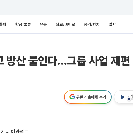
화학
항공/물류
유통
의료/바이오
중기/벤처
일반
떼고 방산 붙인다…그룹 사업 재편
기사
구글 선호매체 추가
 기능 이관설도