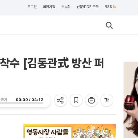
로그인
회원가입
속보창
신문/PDF 구독
RSS
 착수 [김동관式 방산 퍼
00:00 / 04:12
 듣기