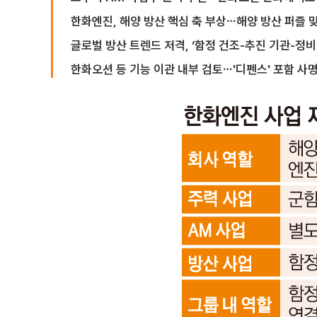
한화엔진, 해양 방산 핵심 축 부상⋯해양 방산 퍼즐 
글로벌 방산 트렌드 저격, ‘함정 건조-추진 기관-정비
한화오션 등 기능 이관 내부 검토⋯'디펜스' 포함 사