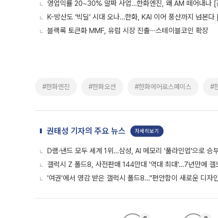
영업익률 20~30% 알짜 사업…한화엔진, 왜 AM 떼어내나 
K-방산도 ‘빅딜’ 시대 오나…한화, KAI 이어 풍산까지 넘본다
블랙록 토큰화 MMF, 유럽 시장 진출∙∙∙스테이블코인 확장
#한화엔진
#한화오션
#한화에어로스페이스
#
권태성 기자의 주요 뉴스
자세히보기
D램·낸드 모두 세계 1위…삼성, AI 메모리 '풀라인업'으로 승
갤럭시 Z 폴드8, 사전판매 144만대 '역대 최대'…7년만에 갤
'여권'에서 영감 받은 갤럭시 폴드8…"편안함이 새로운 디자인 