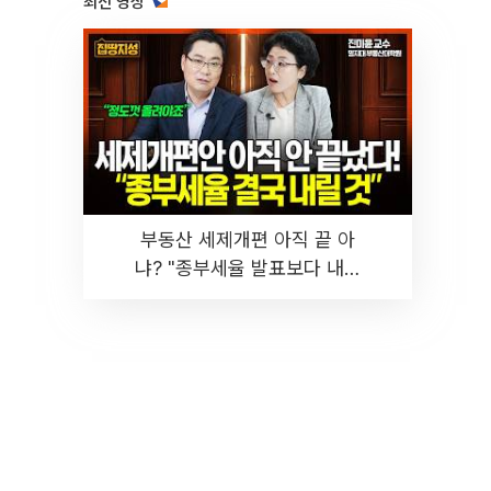
최신 영상
부동산 세제개편 아직 끝 아
냐? "종부세율 발표보다 내릴
것" 장기거주·양도세 전망 I 집
땅지성 I 김인만, 진미윤