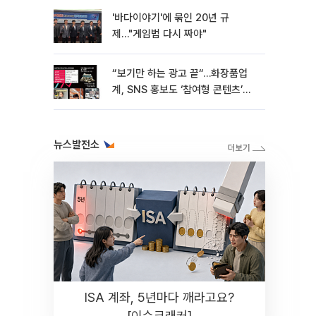
'바다이야기'에 묶인 20년 규
제…"게임법 다시 짜야"
“보기만 하는 광고 끝“…화장품업
계, SNS 홍보도 ‘참여형 콘텐츠’로
변모[K뷰티 라방戰]
뉴스발전소
ISA 계좌, 5년마다 깨라고요?
[이슈크래커]