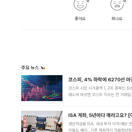
0
0
좋아요
화나요
주요 뉴스
코스피, 4% 하락에 6270선 마
코스피 시장 시가총액 1, 2위 종목인 
래소에 따르면 코스피 지수는 전 거래일 대
1.81% 내린 6478.75에 출발한 코
다. 이날 오전
ISA 계좌, 5년마다 깨라고요? 
생산적금융 ISA, 국내 투자 이자·배당
이월도 폐지…기존 계좌까지 적용청년형 