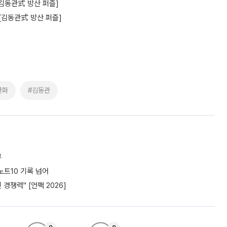
[김동관式 방산 퍼즐]
 [김동관式 방산 퍼즐]
한화
#김동관
부
노트10 기록 넘어
경쟁력" [언팩 2026]