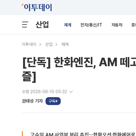
산업
재계
전자/통신/IT
자동차
중
이투데이
산업
재계
[단독] 한화엔진, AM 
즐]
수정 2026-06-10 05:32
권태성 기자
구독
고수익 AM 사업부 분리 추진⋯한화오션·한화에어로