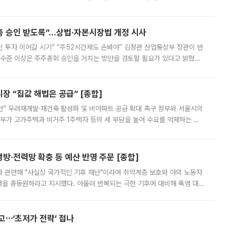
 ‘만능 절세 통장’으로 불리는 개인종합자산관리계좌(ISA)가 두 갈래로 개
주총 승인 받도록”…상법·자본시장법 개정 시사
닌 투자 이어갈 시기” “주52시간제도 손봐야” 김정관 산업통상부 장관이 반
 수준 이상은 주주총회 승인을 거치는 방안을 검토할 필요가 있다고 밝혔다.
배구조와 주주권 강화 논의가 이어지는 가운데, 핵심 연구인력에 대한
 “집값 해법은 공급” [종합]
안” 우려재개발·재건축 활성화 및 비아파트 공급 확대 촉구 정부와 서울시의
정부가 고가주택과 비거주 1주택자 등의 세 부담을 높여 수요를 억제하는 카
키울 것이라며 세금이 아닌 공급이 근본적인 처방이라고 전면 반박했다.
방·전력망 확충 등 예산 반영 주문 [종합]
과 관련해 "사실상 국가적인 기후 재난"이라며 취약계층 보호와 야외 노동자
정력을 총동원하라고 지시했다. 아울러 반복되는 극한 기후에 대비해 폭염 대응
영하는 방안도 검토하라고 주문했다. 이 대통령은 이날 폭염·가뭄 대
예고⋯‘초저가 전략’ 접나