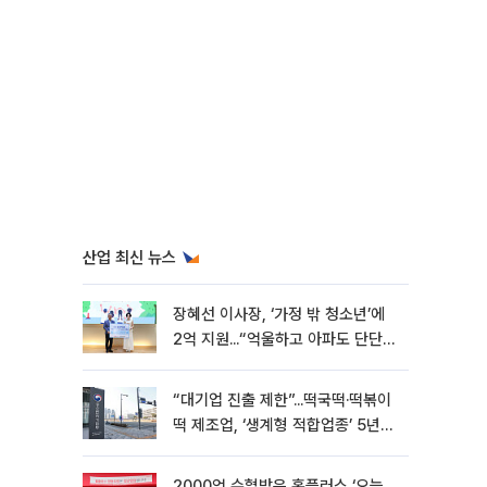
산업 최신 뉴스
장혜선 이사장, ‘가정 밖 청소년’에
2억 지원...“억울하고 아파도 단단해
지길”[현장]
“대기업 진출 제한”...떡국떡·떡볶이
떡 제조업, ‘생계형 적합업종’ 5년
연장
2000억 수혈받은 홈플러스 ‘오늘