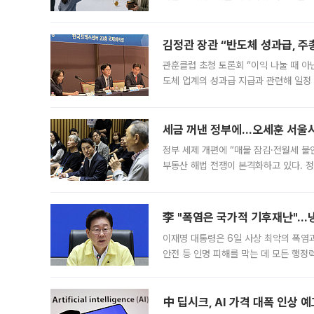
는 5년마다 계좌를 해지하라는 건가요?”
편을
김정관 장관 “반도체 성과급, 
관훈클럽 초청 토론회 “이익 나눌 때 아
도체 업계의 성과급 지급과 관련해 일정
최근 상법·자본시장법 개정으로 기업 지
세금 꺼낸 정부에…오세훈 서울시장
정부 세제 개편에 “매물 잠김·전월세 불
부동산 해법 전쟁이 본격화하고 있다. 
드를 꺼내자 서울시는 전·월세 부담만 
李 "폭염은 국가적 기후재난"…냉
이재명 대통령은 6일 사상 최악의 폭염
안전 등 인명 피해를 막는 데 모든 행
인프라 확충 계획을 내년도 예산안에 반
中 딥시크, AI 가격 대폭 인상 