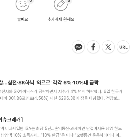
0
0
슬퍼요
추가취재 원해요
감…삼전·SK하닉 '와르르' 각각 6%·10%대 급락
삼성전자와 SK하이닉스가 급락하면서 지수가 4% 넘게 하락했다. 6일 한국거
비 301.88포인트(4.58%) 내린 6296.38에 장을 마감했다. 전장보다
스피는 장중 한때 6550.94까지 오르기도 했으나 6238.32까지 밀리기도 했
[이슈크래커]
 전액 비과세일반 ISA는 최장 5년…손익통산·과세이연 단절미사용 납입 한도
납입액 10% 소득공제…“10% 환급”은 아냐 “오랫동안 운용하라더니 이제