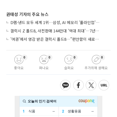
권태성 기자의 주요 뉴스
D램·낸드 모두 세계 1위…삼성, AI 메모리 '풀라인업'으로 승부
갤럭시 Z 폴드8, 사전판매 144만대 '역대 최대'…7년만에 갤노트10 기록 넘어
'여권'에서 영감 받은 갤럭시 폴드8…"편안함이 새로운 디자인 경쟁력"
0
0
0
0
좋아요
화나요
슬퍼요
추가취재 원해요