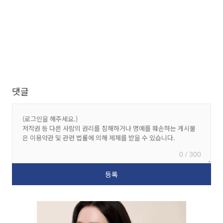
댓글
0 / 300