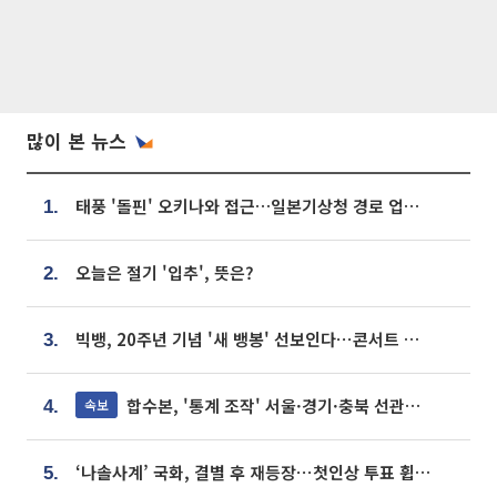
많이 본 뉴스
태풍 '돌핀' 오키나와 접근…일본기상청 경로 업데이트
1.
오늘은 절기 '입추', 뜻은?
2.
빅뱅, 20주년 기념 '새 뱅봉' 선보인다⋯콘서트 앞두고 팝업 개최
3.
합수본, '통계 조작' 서울·경기·충북 선관위 등 추가 압수수색
속보
4.
‘나솔사계’ 국화, 결별 후 재등장⋯첫인상 투표 휩쓸고 ‘인기녀’ 등극
5.