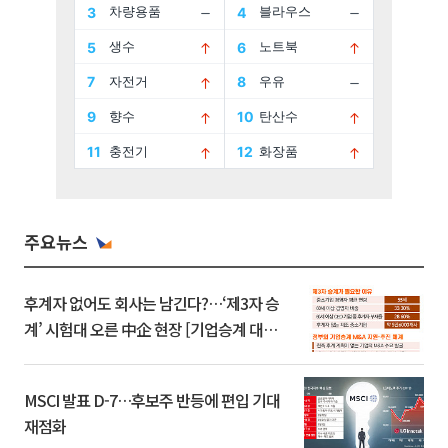
주요뉴스
후계자 없어도 회사는 남긴다?…‘제3자 승
계’ 시험대 오른 中企 현장 [기업승계 대전
환]
MSCI 발표 D-7…후보주 반등에 편입 기대
재점화