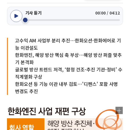
기사 듣기
00:00 / 04:12
고수익 AM 사업부 분리 추진⋯한화오션·한화에어로 기
능 이관설도
한화엔진, 해양 방산 핵심 축 부상⋯해양 방산 퍼즐 맞추
기 본격화
글로벌 방산 트렌드 저격, ‘함정 건조-추진 기관-정비’ 수
직계열화 구상
한화오션 등 기능 이관 내부 검토⋯'디펜스' 포함 사명
변경도 추진