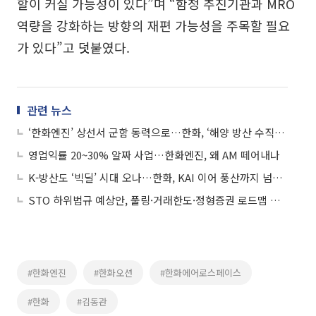
할이 커질 가능성이 있다”며 “함정 추진기관과 MRO
역량을 강화하는 방향의 재편 가능성을 주목할 필요
가 있다”고 덧붙였다.
관련 뉴스
‘한화엔진’ 상선서 군함 동력으로…한화, ‘해양 방산 수직계열화’ 시동
영업익률 20~30% 알짜 사업…한화엔진, 왜 AM 떼어내나
K-방산도 ‘빅딜’ 시대 오나…한화, KAI 이어 풍산까지 넘본다
STO 하위법규 예상안, 풀링·거래한도·정형증권 로드맵 제시
#한화엔진
#한화오션
#한화에어로스페이스
#한화
#김동관