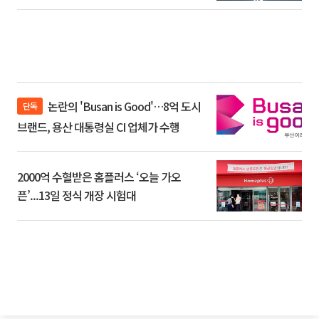
논란의 'Busan is Good'…8억 도시
단독
브랜드, 용산 대통령실 CI 업체가 수행
2000억 수혈받은 홈플러스 ‘오늘 가오
픈’...13일 정식 개장 시험대