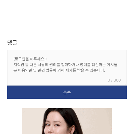
댓글
0 / 300