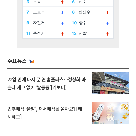
주요뉴스
22일 만에 다시 문 연 홈플러스…정상화 바
쁜데 재고 없어 ‘발동동’[가보니]
입추매직 '불발', 처서매직은 올까요? [해
시태그]