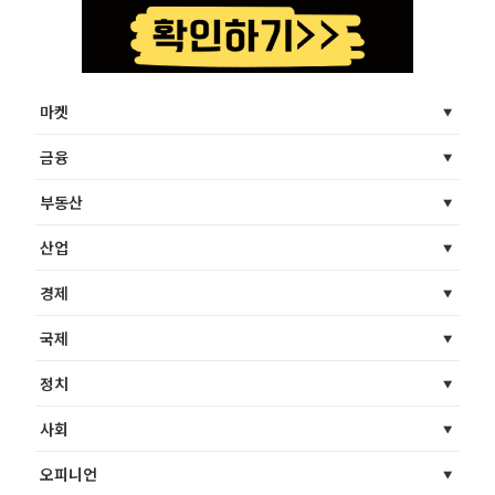
마켓
금융
부동산
산업
경제
국제
정치
사회
오피니언