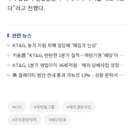
다”라고 전했다.
관련 뉴스
KT&G, 농가 지원 위해 잎담배 ‘매입가 인상’
키움證 “KT&G, 탄탄한 1분기 실적⋯하반기엔 ‘배당'이 주가 끌어올릴 것”
KT&G, 1분기 영업이익 3645억원…해외 담배사업 성장세 확대
美 클래리티 법안 연내 통과 가능성 13%…상원 문턱서 제동
#KTG
#캐피털그룹
#해외궐련사업
#주주환원정책
#배당확대