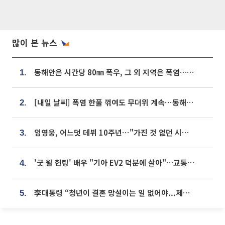
많이 본 뉴스
동해안은 시간당 80㎜ 폭우, 그 외 지역은 폭염…‘극과 극 날씨’
1.
[내일 날씨] 폭염 한풀 꺾여도 무더위 계속⋯동해안 이틀 연속 비
2.
임영웅, 어느덧 데뷔 10주년⋯"가진 것 없던 시절, 내 앞엔 20명의 팬뿐"
3.
'굿 윌 헌팅' 배우 "기아 EV2 덕분에 살아"…교통사고 후 안전성 극찬
4.
李대통령 “청년이 결혼 망설이는 일 없어야...제도상 불이익 조사”
5.