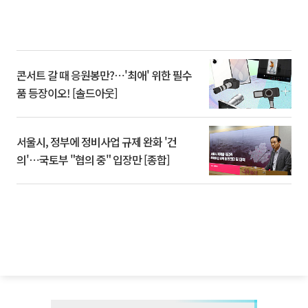
콘서트 갈 때 응원봉만?⋯'최애' 위한 필수
품 등장이오! [솔드아웃]
서울시, 정부에 정비사업 규제 완화 '건
의'⋯국토부 "협의 중" 입장만 [종합]