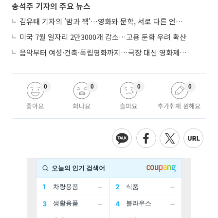
송석주 기자의 주요 뉴스
김유태 기자의 '밤과 책'…영화와 문학, 서로 다른 언어를 읽다
미국 7월 일자리 2만3000개 감소…고용 둔화 우려 확산
음악부터 여성·건축·독립영화까지…극장 대신 영화제로 즐기는 스크린 여행
0
0
0
0
좋아요
화나요
슬퍼요
추가취재 원해요