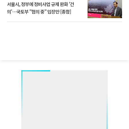
서울시, 정부에 정비사업 규제 완화 '건
의'⋯국토부 "협의 중" 입장만 [종합]