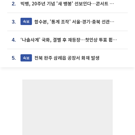
빅뱅, 20주년 기념 '새 뱅봉' 선보인다⋯콘서트 앞두고 팝업 개최
2.
합수본, '통계 조작' 서울·경기·충북 선관위 등 추가 압수수색
속보
3.
‘나솔사계’ 국화, 결별 후 재등장⋯첫인상 투표 휩쓸고 ‘인기녀’ 등극
4.
전북 완주 삼례읍 공장서 화재 발생
속보
5.