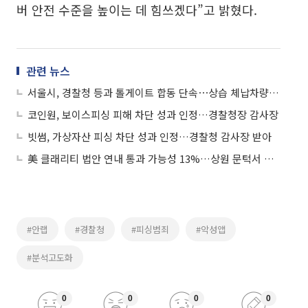
버 안전 수준을 높이는 데 힘쓰겠다”고 밝혔다.
관련 뉴스
서울시, 경찰청 등과 톨게이트 합동 단속⋯상습 체납차량 번호판 영치
코인원, 보이스피싱 피해 차단 성과 인정…경찰청장 감사장
빗썸, 가상자산 피싱 차단 성과 인정…경찰청 감사장 받아
美 클래리티 법안 연내 통과 가능성 13%…상원 문턱서 제동
#안랩
#경찰청
#피싱범죄
#악성앱
#분석고도화
0
0
0
0