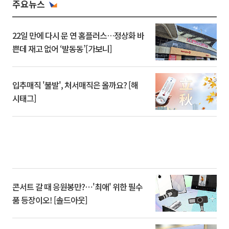
주요뉴스
22일 만에 다시 문 연 홈플러스…정상화 바
쁜데 재고 없어 ‘발동동’[가보니]
입추매직 '불발', 처서매직은 올까요? [해
시태그]
콘서트 갈 때 응원봉만?⋯'최애' 위한 필수
품 등장이오! [솔드아웃]