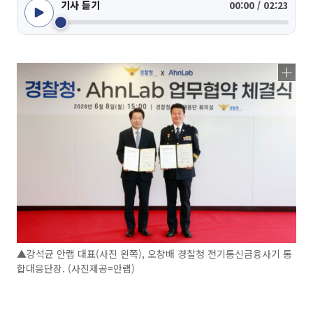
기사 듣기
00:00 / 02:23
▲강석균 안랩 대표(사진 왼쪽), 오창배 경찰청 전기통신금융사기 통
합대응단장. (사진제공=안랩)