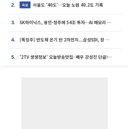
서울도 '40도'…오늘 노원 40.2도 기록
속보
2.
SK하이닉스, 용인·청주에 54조 투자…AI 메모리 생산기지 키운다
3.
[특징주] 반도체 온기 탄 2차전지...삼성SDI, 장 초반 7% 넘게 껑충
4.
'2TV 생생정보' 오늘방송맛집- 배우 강성진 단골! 쌀국수ㆍ푸팟퐁 커리 맛집 '블○○○'
5.