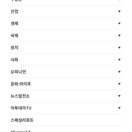
산업
경제
국제
정치
사회
오피니언
문화·라이프
뉴스발전소
이투데이TV
스페셜리포트
Channel 5