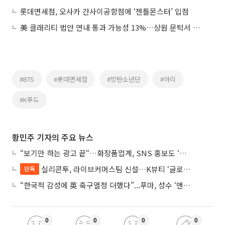
롯데면세점, 오사카 간사이공항점에 ‘젠틀몬스터’ 입점
美 클래리티 법안 연내 통과 가능성 13%…상원 문턱서 제동
#BTS
#롯데면세점
#방탄소년단
#아리
#K푸드
황민주 기자의 주요 뉴스
“보기만 하는 광고 끝“…화장품업계, SNS 홍보도 ‘참여형 콘텐츠’로 변모
실리콘투, 라이브커머스팀 신설…K뷰티 ‘글로벌 판매망’ 확대 속도
단독
“한국적 감성에 英 축구열정 더했다”...푸마, 성수 ‘맨시티 하우스’ 팝업
0
0
0
0