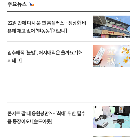
주요뉴스
22일 만에 다시 문 연 홈플러스…정상화 바
쁜데 재고 없어 ‘발동동’[가보니]
입추매직 '불발', 처서매직은 올까요? [해
시태그]
콘서트 갈 때 응원봉만?⋯'최애' 위한 필수
품 등장이오! [솔드아웃]