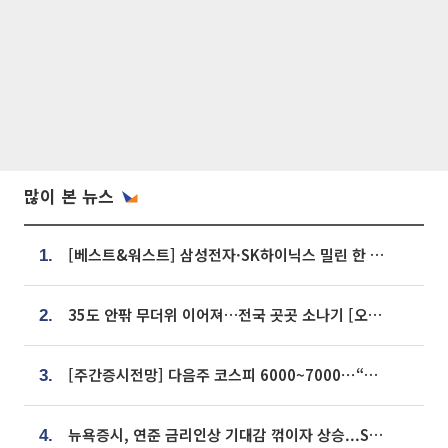
많이 본 뉴스
[베스트&워스트] 삼성전자·SK하이닉스 밀린 한 주…상상인증권은 85% 급등
1.
35도 안팎 무더위 이어져…전국 곳곳 소나기 [오늘 날씨]
2.
[주간증시전망] 다음주 코스피 6000~7000⋯“外人 수급은 정책이 변수”
3.
뉴욕증시, 연준 금리인상 기대감 꺾이자 상승...S&P500 사상 최고치 [종합]
4.