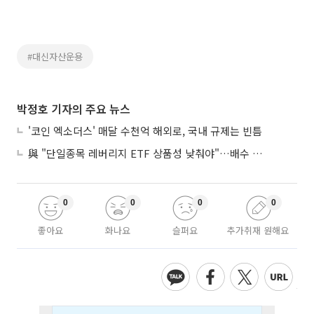
#대신자산운용
박정호 기자의 주요 뉴스
'코인 엑소더스' 매달 수천억 해외로, 국내 규제는 빈틈
與 "단일종목 레버리지 ETF 상품성 낮춰야"…배수 조정안도 거론
0
0
0
0
좋아요
화나요
슬퍼요
추가취재 원해요