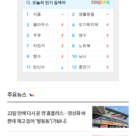
주요뉴스
22일 만에 다시 문 연 홈플러스…정상화 바
쁜데 재고 없어 ‘발동동’[가보니]