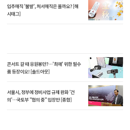
입추매직 '불발', 처서매직은 올까요? [해
시태그]
콘서트 갈 때 응원봉만?⋯'최애' 위한 필수
품 등장이오! [솔드아웃]
서울시, 정부에 정비사업 규제 완화 '건
의'⋯국토부 "협의 중" 입장만 [종합]