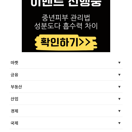
마켓
금융
부동산
산업
경제
국제