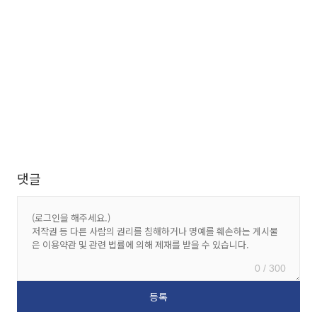
댓글
0 / 300