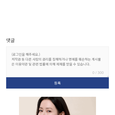
댓글
0 / 300