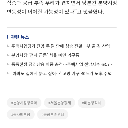
상승과 공급 부족 우려가 겹치면서 당분간 분양시장
변동성이 이어질 가능성이 있다”고 덧붙였다.
관련 뉴스
주택사업경기 전망 두 달 만에 상승 전환…부·울·경 산업 회복 기대
분양시장 '전세 급등' 서울 빼면 먹구름
중동전쟁·금리상승 이중 충격⋯주택사업 전망지수 63.7로 추락
‘아파도 집에서 늙고 싶어…’ 고령 가구 40%가 노후 주택
#분양시장양극화
#서울분양강세
#미분양적체
#공사비부담
#공급부족우려