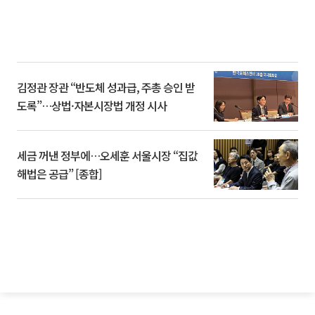
김정관 장관 “반도체 성과급, 주총 승인 받
도록”…상법·자본시장법 개정 시사
세금 꺼낸 정부에…오세훈 서울시장 “집값
해법은 공급” [종합]