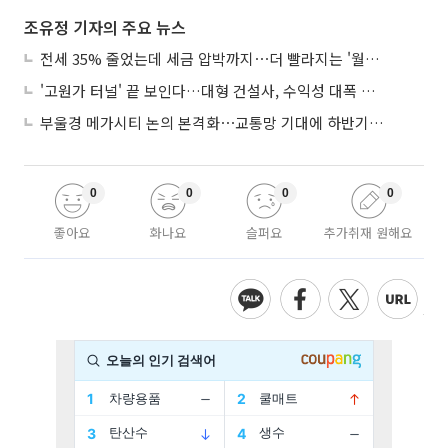
조유정 기자의 주요 뉴스
전세 35% 줄었는데 세금 압박까지⋯더 빨라지는 '월세화'
'고원가 터널' 끝 보인다…대형 건설사, 수익성 대폭 개선
부울경 메가시티 논의 본격화⋯교통망 기대에 하반기 분양시장 '주목'
0
0
0
0
좋아요
화나요
슬퍼요
추가취재 원해요