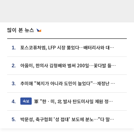
많이 본 뉴스
포스코퓨처엠, LFP 시장 뚫었다…배터리사와 대규모 장기 공급 합의
1.
아옳이, 한의사 김형배와 벌써 200일⋯꽃다발 들고 "프러포즈 아냐"
2.
추미애 "복지가 아니라 도민이 늘었다"…재정난 책임론 정면돌파
3.
軍 "한ㆍ미, 北 발사 탄도미사일 제원 정밀분석 중"
속보
4.
박문성, 축구협회 '성 접대' 보도에 분노…"다 말아먹으려고 작정했나"
5.