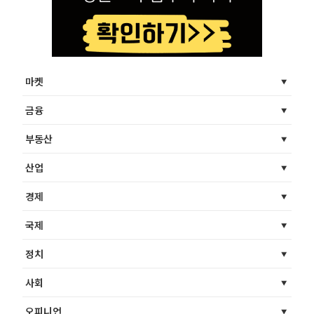
마켓
금융
부동산
산업
경제
국제
정치
사회
오피니언