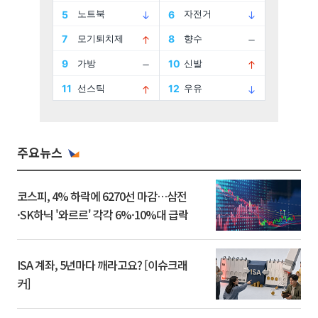
주요뉴스
코스피, 4% 하락에 6270선 마감…삼전
·SK하닉 '와르르' 각각 6%·10%대 급락
ISA 계좌, 5년마다 깨라고요? [이슈크래
커]