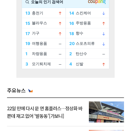
주요뉴스
22일 만에 다시 문 연 홈플러스…정상화 바
쁜데 재고 없어 ‘발동동’[가보니]