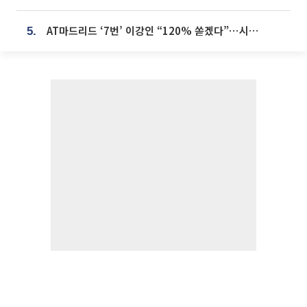
AT마드리드 ‘7번’ 이강인 “120% 쏟겠다”⋯시메오네 감독 “필요한 선수”
5.