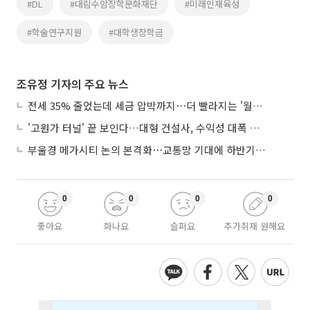
#DL
#대림수암장학문화재단
#미래인재육성
#학술연구지원
#대학생장학금
조유정 기자의 주요 뉴스
전세 35% 줄었는데 세금 압박까지⋯더 빨라지는 '월세화'
'고원가 터널' 끝 보인다…대형 건설사, 수익성 대폭 개선
부울경 메가시티 논의 본격화⋯교통망 기대에 하반기 분양시장 '주목'
0
0
0
0
좋아요
화나요
슬퍼요
추가취재 원해요