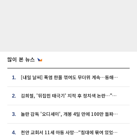
많이 본 뉴스
[내일 날씨] 폭염 한풀 꺾여도 무더위 계속⋯동해안 이틀 연속 비
1.
김희철, '뒤집힌 태극기' 지적 후 정치색 논란…"좌우 떠나 우리나라 국기"
2.
놀란 감독 '오디세이', 개봉 4일 만에 100만 돌파⋯'왕사남' 보다 빠르다
3.
천안 교회서 11세 아동 사망…“침대에 묶여 있었다” 진술 확보
4.