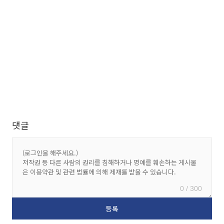
댓글
0 / 300