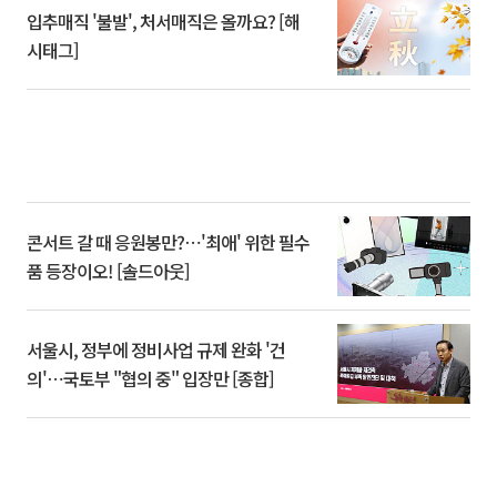
입추매직 '불발', 처서매직은 올까요? [해
시태그]
콘서트 갈 때 응원봉만?⋯'최애' 위한 필수
품 등장이오! [솔드아웃]
서울시, 정부에 정비사업 규제 완화 '건
의'⋯국토부 "협의 중" 입장만 [종합]