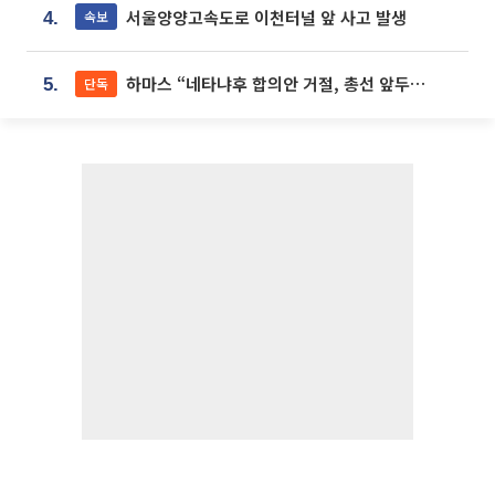
서울양양고속도로 이천터널 앞 사고 발생
속보
4.
하마스 “네타냐후 합의안 거절, 총선 앞두고 시간 끌기”
단독
5.