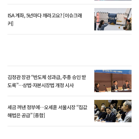
ISA 계좌, 5년마다 깨라고요? [이슈크래
커]
김정관 장관 “반도체 성과급, 주총 승인 받
도록”…상법·자본시장법 개정 시사
세금 꺼낸 정부에…오세훈 서울시장 “집값
해법은 공급” [종합]