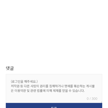
댓글
0 / 300