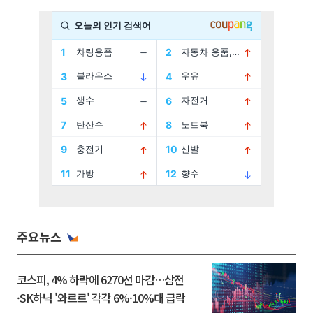
주요뉴스
코스피, 4% 하락에 6270선 마감…삼전
·SK하닉 '와르르' 각각 6%·10%대 급락