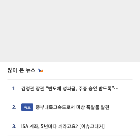
많이 본 뉴스
김정관 장관 “반도체 성과급, 주총 승인 받도록”…상법·자본시장법 개정 시사
1.
중부내륙고속도로서 미상 폭발물 발견
속보
2.
ISA 계좌, 5년마다 깨라고요? [이슈크래커]
3.