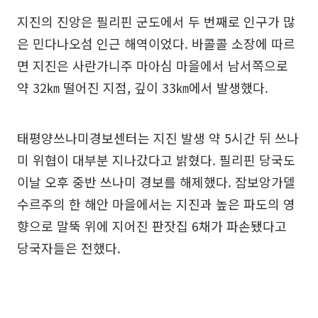
지진의 진앙은 필리핀 군도에서 두 번째로 인구가 많
은 민다나오섬 인근 해역이었다. 바콜콜 소장에 따르
면 지진은 사란가니주 마아심 마을에서 남서쪽으로
약 32㎞ 떨어진 지점, 깊이 33㎞에서 발생했다.
태평양쓰나미경보센터는 지진 발생 약 5시간 뒤 쓰나
미 위협이 대부분 지나갔다고 밝혔다. 필리핀 당국도
이날 오후 중반 쓰나미 경보를 해제했다. 잠보앙가델
수르주의 한 해안 마을에서는 지진과 높은 파도의 영
향으로 말뚝 위에 지어진 판잣집 6채가 파손됐다고
당국자들은 전했다.