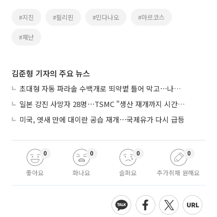
#지진
#필리핀
#민다나오
#마르코스
#재난
김준형 기자의 주요 뉴스
초대형 자동 파라솔 수백개로 뙤약볕 틀어 막고⋯나라별 폭염 생존법
일본 강진 사망자 28명⋯TSMC "생산 재개까지 시간 필요해"
미국, 엿새 만에 대이란 공습 재개⋯국제유가 다시 급등
0
0
0
0
좋아요
화나요
슬퍼요
추가취재 원해요