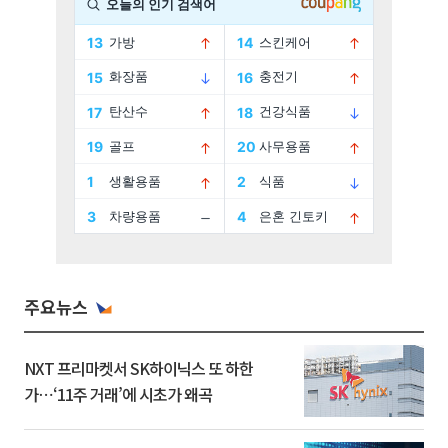
주요뉴스
NXT 프리마켓서 SK하이닉스 또 하한
가⋯‘11주 거래’에 시초가 왜곡