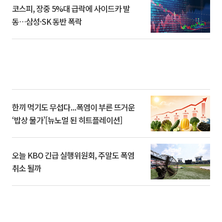
코스피, 장중 5%대 급락에 사이드카 발
동…삼성·SK 동반 폭락
한끼 먹기도 무섭다...폭염이 부른 뜨거운
‘밥상 물가’[뉴노멀 된 히트플레이션]
오늘 KBO 긴급 실행위원회, 주말도 폭염
취소 될까