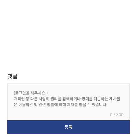
댓글
0 / 300