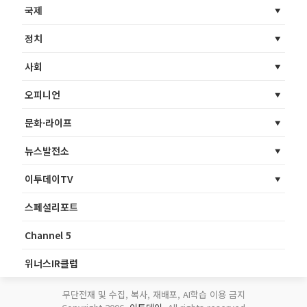
국제
정치
사회
오피니언
문화·라이프
뉴스발전소
이투데이TV
스페셜리포트
Channel 5
위너스IR클럽
무단전재 및 수집, 복사, 재배포, AI학습 이용 금지