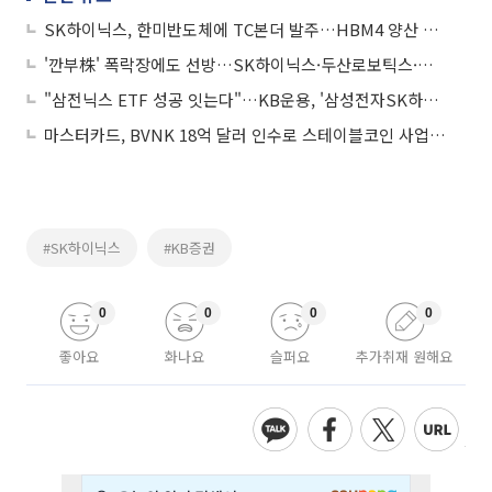
SK하이닉스, 한미반도체에 TC본더 발주…HBM4 양산 확대 속도
'깐부株' 폭락장에도 선방…SK하이닉스·두산로보틱스·네이버는 낙폭 방어
"삼전닉스 ETF 성공 잇는다"…KB운용, '삼성전자SK하이닉스50 펀드' 출시
마스터카드, BVNK 18억 달러 인수로 스테이블코인 사업 본격 확장
#SK하이닉스
#KB증권
0
0
0
0
좋아요
화나요
슬퍼요
추가취재 원해요