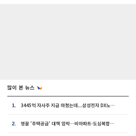
많이 본 뉴스
3445억 자사주 지급 마쳤는데...삼성전자 DX노조, 뒤늦은 '떼쓰기 집회'
1.
영끌 '주택공급' 대책 임박⋯비아파트·도심복합까지 총동원
2.