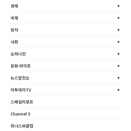
경제
국제
정치
사회
오피니언
문화·라이프
뉴스발전소
이투데이TV
스페셜리포트
Channel 5
위너스IR클럽