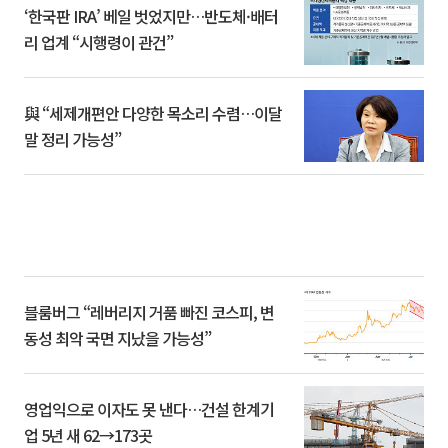
‘한국판 IRA’ 베일 벗었지만…반도체·배터
리 업계 “시행령이 관건”
與 “세제개편안 다양한 목소리 수렴…이달
말 정리 가능성”
블룸버그 “레버리지 거품 빠진 코스피, 변
동성 최악 국면 지났을 가능성”
영업익으로 이자도 못 낸다…건설 한계기
업 5년 새 62→173곳