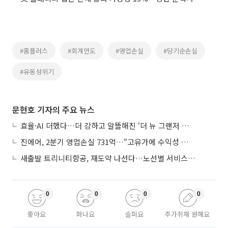
#홈플러스
#회계연도
#영업손실
#당기순손실
#유동성위기
문현호 기자의 주요 뉴스
효율·AI 더했다…더 강하고 알뜰해진 ‘더 뉴 그랜저 하이브리드’
진에어, 2분기 영업손실 731억…“고유가에 수익성 악화”
새출발 트리니티항공, 재도약 나선다…노선별 서비스 차별화
0
0
0
0
좋아요
화나요
슬퍼요
추가취재 원해요