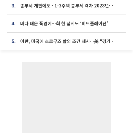
종부세 개편에도…1·3주택 종부세 격차 2028년부터 확대
3.
바다 태운 폭염에…회 한 접시도 ‘히트플레이션’
4.
이란, 미국에 호르무즈 합의 조건 제시…美 “경기 아직 안 끝나” [종합]
5.