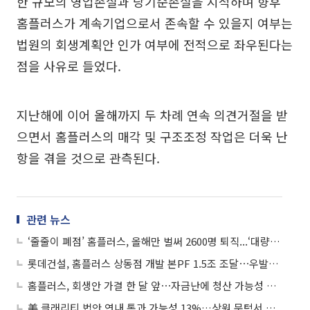
한 규모의 영업손실과 당기순손실을 지적하며 향후
홈플러스가 계속기업으로서 존속할 수 있을지 여부는
법원의 회생계획안 인가 여부에 전적으로 좌우된다는
점을 사유로 들었다.
지난해에 이어 올해까지 두 차례 연속 의견거절을 받
으면서 홈플러스의 매각 및 구조조정 작업은 더욱 난
항을 겪을 것으로 관측된다.
관련 뉴스
‘줄줄이 폐점’ 홈플러스, 올해만 벌써 2600명 퇴직...‘대량 실직’ 현실화하나
롯데건설, 홈플러스 상동점 개발 본PF 1.5조 조달⋯우발채무 2280억원 해소
홈플러스, 회생안 가결 한 달 앞⋯자금난에 청산 가능성 고조
美 클래리티 법안 연내 통과 가능성 13%…상원 문턱서 제동