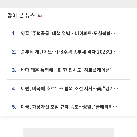
많이 본 뉴스
영끌 '주택공급' 대책 임박⋯비아파트·도심복합까지 총동원
1.
종부세 개편에도…1·3주택 종부세 격차 2028년부터 확대
2.
바다 태운 폭염에…회 한 접시도 ‘히트플레이션’
3.
이란, 미국에 호르무즈 합의 조건 제시…美 “경기 아직 안 끝나” [종합]
4.
미국, 가상자산 포괄 규제 속도…상원, ‘클래리티법’ 9월 절차투표 추진
5.