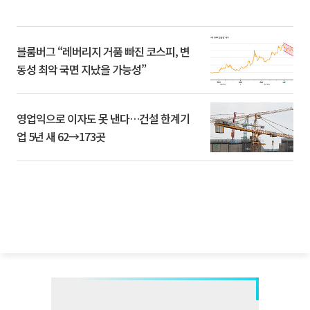
블룸버그 “레버리지 거품 빠진 코스피, 변
동성 최악 국면 지났을 가능성”
영업익으로 이자도 못 낸다…건설 한계기
업 5년 새 62→173곳