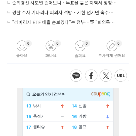
순회경선 시도별 뜯어보니…투표율 높은 지역서 정청래 강세
경찰 수사 기다리다 피의자 석방…기한 넘기면 속수무책
"레버리지 ETF 배율 손보겠다"는 정부…野 "회의록부터 내놔야"
0
0
0
0
좋아요
화나요
슬퍼요
추가취재 원해요