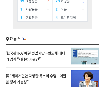
주요뉴스
‘한국판 IRA’ 베일 벗었지만…반도체·배터
리 업계 “시행령이 관건”
與 “세제개편안 다양한 목소리 수렴…이달
말 정리 가능성”