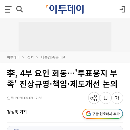
이투데이
정치
대통령실/총리실
李, 4부 요인 회동…'투표용지 부
족' 진상규명·책임·제도개선 논의
입력 2026-06-08 17:53
정성욱 기자
구글 선호매체 추가