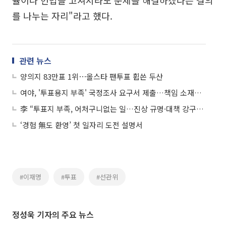
를 나누는 자리"라고 했다.
관련 뉴스
양의지 83만표 1위⋯올스타 팬투표 휩쓴 두산
여야, '투표용지 부족' 국정조사 요구서 제출…책임 소재는 충돌
李 “투표지 부족, 어처구니없는 일…진상 규명·대책 강구해야”
‘경험 無도 환영’ 첫 일자리 도전 설명서
#이재명
#투표
#선관위
정성욱 기자의 주요 뉴스