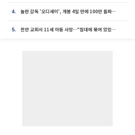
놀란 감독 '오디세이', 개봉 4일 만에 100만 돌파⋯'왕사남' 보다 빠르다
4.
천안 교회서 11세 아동 사망…“침대에 묶여 있었다” 진술 확보
5.