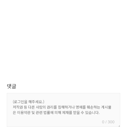
댓글
0 / 300