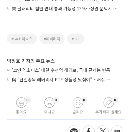
美 클래리티 법안 연내 통과 가능성 13%…상원 문턱서 제동
#SK하이닉스
#레버리지
#ETF
박정호 기자의 주요 뉴스
'코인 엑소더스' 매달 수천억 해외로, 국내 규제는 빈틈
與 "단일종목 레버리지 ETF 상품성 낮춰야"…배수 조정안도 거론
0
0
0
0
좋아요
화나요
슬퍼요
추가취재 원해요