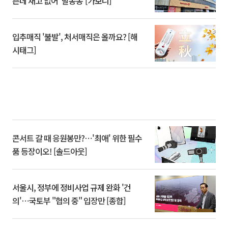
쁜데 재고 없어 ‘발동동’[가보니]
입추매직 '불발', 처서매직은 올까요? [해
시태그]
콘서트 갈 때 응원봉만?⋯'최애' 위한 필수
품 등장이오! [솔드아웃]
서울시, 정부에 정비사업 규제 완화 '건
의'⋯국토부 "협의 중" 입장만 [종합]