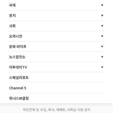
국제
정치
사회
오피니언
문화·라이프
뉴스발전소
이투데이TV
스페셜리포트
Channel 5
위너스IR클럽
무단전재 및 수집, 복사, 재배포, AI학습 이용 금지