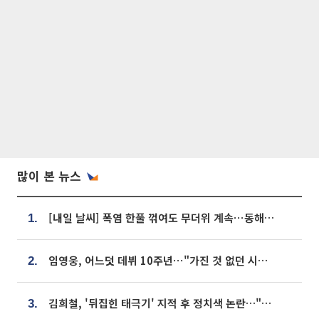
많이 본 뉴스
[내일 날씨] 폭염 한풀 꺾여도 무더위 계속⋯동해안 이틀 연속 비
1.
임영웅, 어느덧 데뷔 10주년⋯"가진 것 없던 시절, 내 앞엔 20명의 팬뿐"
2.
김희철, '뒤집힌 태극기' 지적 후 정치색 논란…"좌우 떠나 우리나라 국기"
3.