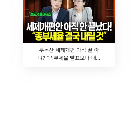
부동산 세제개편 아직 끝 아
냐? "종부세율 발표보다 내릴
것" 장기거주·양도세 전망 I 집
땅지성 I 김인만, 진미윤