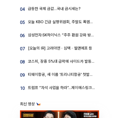
급등한 국제 금값…국내 금시세는?
04
오늘 KBO 긴급 실행위원회, 주말도 폭염취소 될까
05
삼성전자·SK하이닉스 “주주 환원 강화 방안 마련”
06
[오늘의 IR] 고려아연ㆍ심텍ㆍ엘앤에프 등
07
코스피, 장중 5%대 급락에 사이드카 발동…삼성·SK 동반 폭락
08
티웨이항공, 새 이름 '트리니티항공' 첫발…SSC 전략 본격화
09
트럼프 “자석 사업을 하라”…제이에스링크, 비중국 영구자석 공급망 구축 속도
10
최신 영상