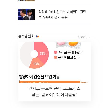
정청래 "허위신고는 방화범"…김민
석 "신천지 근거 충분”
뉴스발전소
만지고 누르며 푼다…스트레스
잡는 '말랑이' [데이터클립]