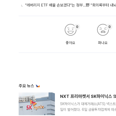
"레버리지 ETF 배율 손보겠다"는 정부…野 "회의록부터 내
0
0
좋아요
화나요
주요 뉴스
NXT 프리마켓서 SK하이닉스 또
SK하이닉스가 대체거래소(ATS) 넥스
일이 벌어졌다. 6일 금융투자업계에 따르
규장 종가보다 29.98% 내린 116만8