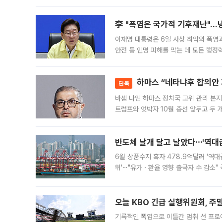
규시장과 달
李 "폭염은 국가적 기후재난"…냉
이재명 대통령은 6일 사상 최악의 폭염
안전 등 인명 피해를 막는 데 모든 행
인프라 확충 계획을 내년도 예산안에 반
하마스 “네타냐후 합의안 거
단독
바셈 나임 하마스 정치국 고위 관리 본지
트럼프와 엇박자 10월 총선 앞두고 두 
원회(BOP)와 팔레스타인 무장단체 하마
반도체 날개 달고 날았다⋯'역대급
6월 상품수지 흑자 478.9억달러 '역대
위'⋯"유가ㆍ환율 영향 출국자 수 감소" 
급 수출 호조가 매달 이어지면서 6월 
대 기
오늘 KBO 긴급 실행위원회, 주
기록적인 폭염으로 이틀간 멈춰 선 프로야