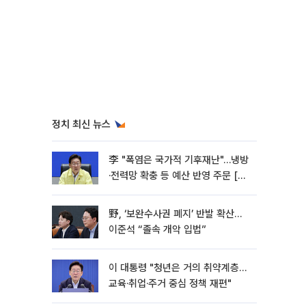
정치 최신 뉴스
李 "폭염은 국가적 기후재난"…냉방
·전력망 확충 등 예산 반영 주문 [종
합]
野, ‘보완수사권 폐지’ 반발 확산…
이준석 “졸속 개악 입법”
이 대통령 "청년은 거의 취약계층…
교육·취업·주거 중심 정책 재편"