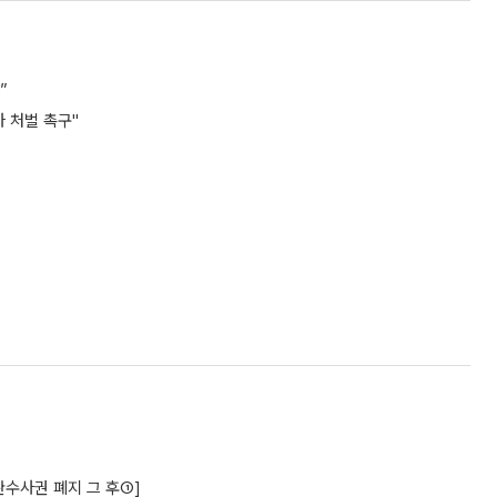
”
 처벌 촉구"
수사권 폐지 그 후①]