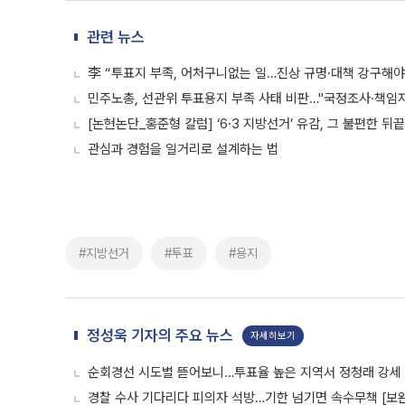
관련 뉴스
李 “투표지 부족, 어처구니없는 일…진상 규명·대책 강구해야
민주노총, 선관위 투표용지 부족 사태 비판…"국정조사·책임자
[논현논단_홍준형 칼럼] ‘6·3 지방선거’ 유감, 그 불편한 뒤끝
관심과 경험을 일거리로 설계하는 법
#지방선거
#투표
#용지
정성욱 기자의 주요 뉴스
자세히보기
순회경선 시도별 뜯어보니…투표율 높은 지역서 정청래 강세
경찰 수사 기다리다 피의자 석방…기한 넘기면 속수무책 [보완