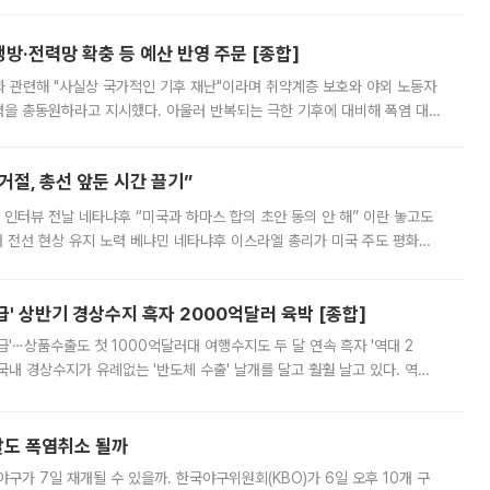
방·전력망 확충 등 예산 반영 주문 [종합]
과 관련해 "사실상 국가적인 기후 재난"이라며 취약계층 보호와 야외 노동자
정력을 총동원하라고 지시했다. 아울러 반복되는 극한 기후에 대비해 폭염 대응
영하는 방안도 검토하라고 주문했다. 이 대통령은 이날 폭염·가뭄 대
절, 총선 앞둔 시간 끌기”
 인터뷰 전날 네타냐후 “미국과 하마스 합의 초안 동의 안 해” 이란 놓고도
개 전선 현상 유지 노력 베냐민 네타냐후 이스라엘 총리가 미국 주도 평화위
스 간 무장해제 합의안을 반대한 지 하루 만에 하마스 정치국 고위 관리
' 상반기 경상수지 흑자 2000억달러 육박 [종합]
급'⋯상품수출도 첫 1000억달러대 여행수지도 두 달 연속 흑자 '역대 2
국내 경상수지가 유례없는 '반도체 수출' 날개를 달고 훨훨 날고 있다. 역대
경상수지 뿐 아니라 상반기 경상수지 흑자도 2000억달러에 근접하며 사상 최
말도 폭염취소 될까
구가 7일 재개될 수 있을까. 한국야구위원회(KBO)가 6일 오후 10개 구