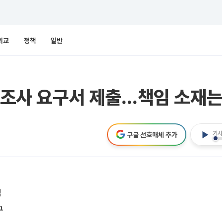
외교
정책
일반
국정조사 요구서 제출…책임 소재는
기사
구글 선호매체 추가
침
구