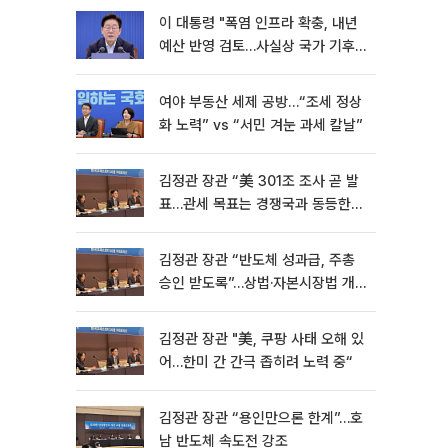
이 대통령 "폭염 인프라 확충, 내년
예산 반영 검토…사실상 국가 기후
재난"
여야 부동산 세제 공방…“조세 정상
화 노력” vs “서민 겨눈 과세 칼날”
김정관 장관 “美 301조 조사 곧 발
표…관세 목표는 경쟁국과 동등한
수준” [종합]
김정관 장관 “반도체 성과급, 주총
승인 받도록”…상법·자본시장법 개
정 시사
김정관 장관 "美, 쿠팡 사태 오해 있
어…한미 간 간극 좁히려 노력 중“
김정관 장관 “용인만으론 한계”…호
남 반도체 속도전 강조