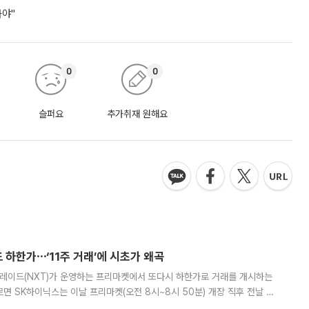
놔야"
0
0
슬퍼요
추가취재 원해요
 하한가⋯‘11주 거래’에 시초가 왜곡
트레이드(NXT)가 운영하는 프리마켓에서 또다시 하한가로 거래를 개시하는
면 SK하이닉스는 이날 프리마켓(오전 8시~8시 50분) 개장 직후 전날 정
000원에 거래됐다. 거래량은 11주에 불과했으나, 최초 가격 결정이 기존 정