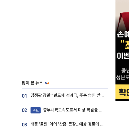
많이 본 뉴스
김정관 장관 “반도체 성과급, 주총 승인 받도록”…상법·자본시장법 개정 시사
01
중부내륙고속도로서 미상 폭발물 발견
02
속보
태풍 '돌핀' 이어 '찬홈' 등장…예상 경로에 한국 '한숨'
03