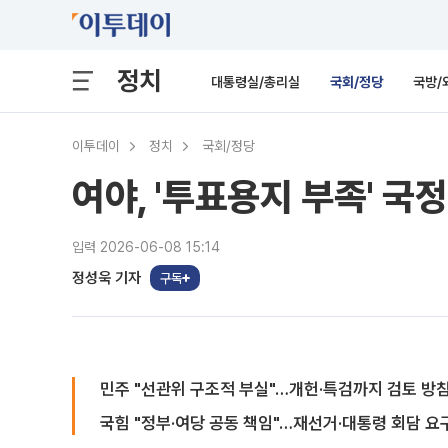
정치
대통령실/총리실
국회/정당
국방/
이투데이
정치
국회/정당
여야, '투표용지 부족' 
입력 2026-06-08 15:14
정성욱 기자
구독
민주 "선관위 구조적 부실"…개헌·특검까지 검토 방
국힘 "정부·여당 공동 책임"…재선거·대통령 회담 요