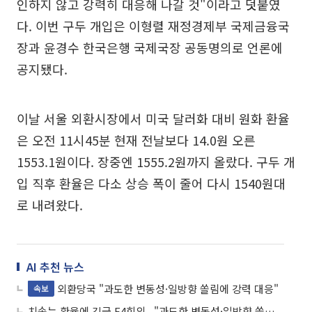
인하지 않고 강력히 대응해 나갈 것"이라고 덧붙였
다. 이번 구두 개입은 이형렬 재정경제부 국제금융국
장과 윤경수 한국은행 국제국장 공동명의로 언론에
공지됐다.
이날 서울 외환시장에서 미국 달러화 대비 원화 환율
은 오전 11시45분 현재 전날보다 14.0원 오른
1553.1원이다. 장중엔 1555.2원까지 올랐다. 구두 개
입 직후 환율은 다소 상승 폭이 줄어 다시 1540원대
로 내려왔다.
AI 추천 뉴스
외환당국 "과도한 변동성·일방향 쏠림에 강력 대응"
속보
치솟는 환율에 긴급 F4회의..."과도한 변동성·일방향 쏠림 현상 용인하지 않을 것"