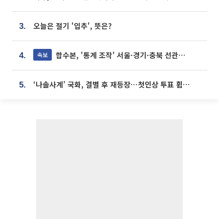
오늘은 절기 '입추', 뜻은?
3.
합수본, '통계 조작' 서울·경기·충북 선관위 등 추가 압수수색
속보
4.
‘나솔사계’ 국화, 결별 후 재등장⋯첫인상 투표 휩쓸고 ‘인기녀’ 등극
5.