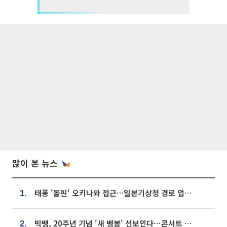
많이 본 뉴스
태풍 '돌핀' 오키나와 접근…일본기상청 경로 업데이트
1.
빅뱅, 20주년 기념 '새 뱅봉' 선보인다⋯콘서트 앞두고 팝업 개최
2.