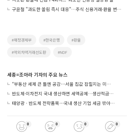
구윤철 "과도한 쏠림 즉시 대응"…주식 신용거래·환율 변동성 점검
#재정경제부
#한국은행
#환율
#역외차액거래선도환
#NDF
세종=조아라 기자의 주요 뉴스
“부동산 세제 큰 틀엔 공감⋯서울 집값 잡힐지는 미지수”
반도체·이차전지 국내 생산하면 세액공제…생산적금융 ISA 신설
태양광ㆍ반도체 전략품목⋯국내 생산 기업 세금 깎아준다
0
0
0
0