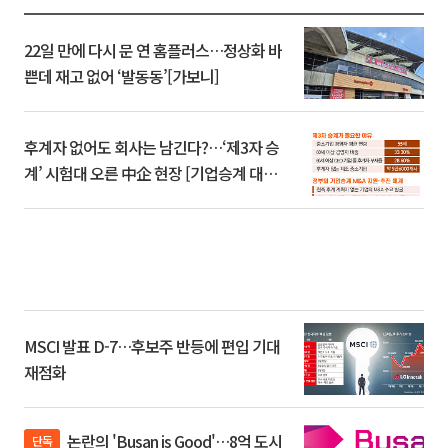
22일 만에 다시 문 연 홈플러스…정상화 바
쁜데 재고 없어 ‘발동동’[가보니]
후계자 없어도 회사는 남긴다?…‘제3자 승
계’ 시험대 오른 中企 현장 [기업승계 대전
환]
MSCI 발표 D-7…후보주 반등에 편입 기대
재점화
논란의 'Busan is Good'…8억 도시
단독