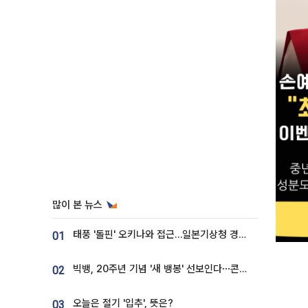
많이 본 뉴스
태풍 '돌핀' 오키나와 접근…일본기상청 경로 업데이트
01
빅뱅, 20주년 기념 '새 뱅봉' 선보인다⋯콘서트 앞두고 팝업 개최
02
오늘은 절기 '입추', 뜻은?
03