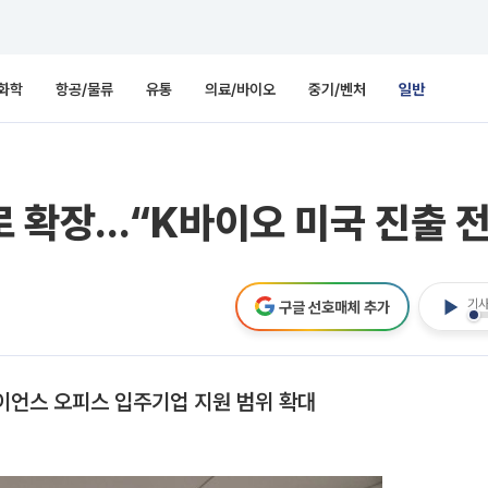
화학
항공/물류
유통
의료/바이오
중기/벤처
일반
 확장…“K바이오 미국 진출 
기사
구글 선호매체 추가
이언스 오피스 입주기업 지원 범위 확대