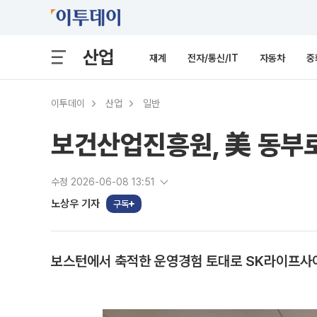
산업
재계
전자/통신/IT
자동차
중
이투데이
산업
일반
보건산업진흥원, 美 동부로
수정 2026-06-08 13:51
노상우 기자
구독
보스턴에서 축적한 운영경험 토대로 SK라이프사