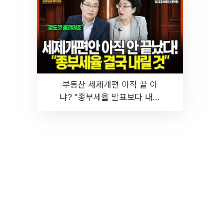
부동산 세제개편 아직 끝 아
냐? "종부세율 발표보다 내릴
것" 장기거주·양도세 전망 I 집
땅지성 I 김인만, 진미윤