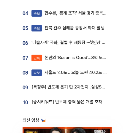
합수본, '통계 조작' 서울·경기·충북 선관위 등 추가 압수수색
04
속보
전북 완주 삼례읍 공장서 화재 발생
05
속보
‘나솔사계’ 국화, 결별 후 재등장⋯첫인상 투표 휩쓸고 ‘인기녀’ 등극
06
논란의 'Busan is Good'…8억 도시브랜드, 용산 대통령실 CI 업체가 수행
07
단독
서울도 '40도'…오늘 노원 40.2도 기록
08
속보
[특징주] 반도체 온기 탄 2차전지...삼성SDI, 장 초반 7% 넘게 껑충
09
[증시키워드] 반도체 충격 뚫은 개별 호재...포스코퓨처엠·에코프로·한화솔루션 '눈길'
10
최신 영상