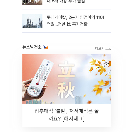
내 5개 매장 추가 출점
롯데케미칼, 2분기 영업이익 1101
억원…전년 比 흑자전환
뉴스발전소
입추매직 '불발', 처서매직은 올
까요? [해시태그]