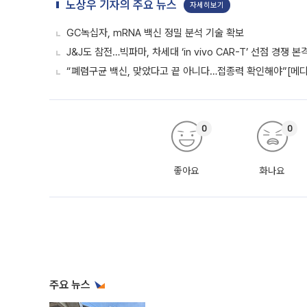
노상우 기자의 주요 뉴스
자세히보기
GC녹십자, mRNA 백신 정밀 분석 기술 확보
J&J도 참전…빅파마, 차세대 ‘in vivo CAR-T’ 선점 경쟁 본
“폐렴구균 백신, 맞았다고 끝 아니다…접종력 확인해야”[메디
0
0
좋아요
화나요
주요 뉴스