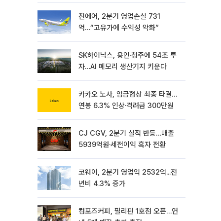
진에어, 2분기 영업손실 731
억…“고유가에 수익성 악화”
SK하이닉스, 용인·청주에 54조 투
자…AI 메모리 생산기지 키운다
카카오 노사, 임금협상 최종 타결…
연봉 6.3% 인상·격려금 300만원
CJ CGV, 2분기 실적 반등…매출
5939억원·세전이익 흑자 전환
코웨이, 2분기 영업익 2532억...전
년비 4.3% 증가
컴포즈커피, 필리핀 1호점 오픈…연