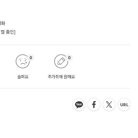
격화
컬 줌인]
0
0
슬퍼요
추가취재 원해요