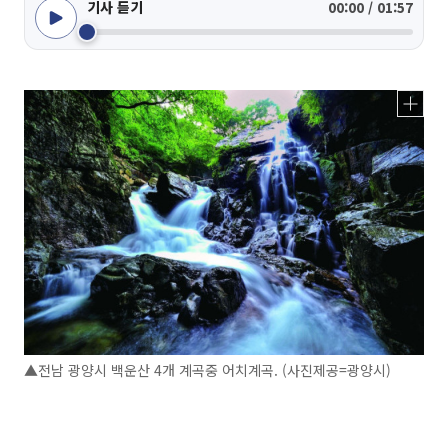
기사 듣기
00:00 / 01:57
▲전남 광양시 백운산 4개 계곡중 어치계곡. (사진제공=광양시)