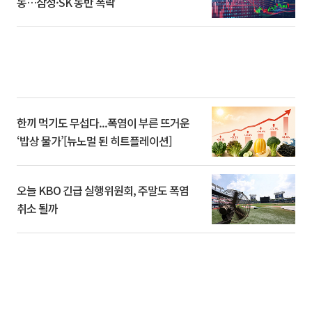
동…삼성·SK 동반 폭락
한끼 먹기도 무섭다...폭염이 부른 뜨거운
‘밥상 물가’[뉴노멀 된 히트플레이션]
오늘 KBO 긴급 실행위원회, 주말도 폭염
취소 될까