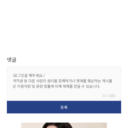
댓글
0 / 300