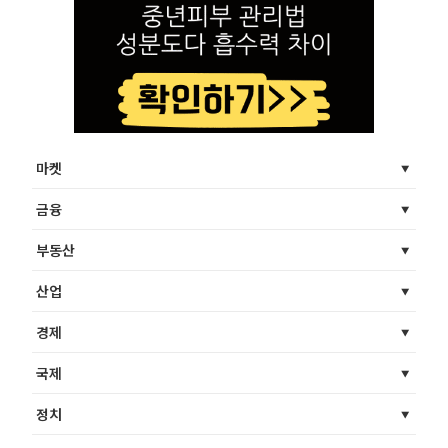
마켓
금융
부동산
산업
경제
국제
정치