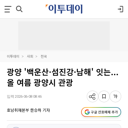
이투데이
사회
전국
광양 '백운산·섬진강·남해' 잇는...
올 여름 광양시 관광
입력 2026-06-08 08:46
호남취재본부 한승하 기자
구글 선호매체 추가