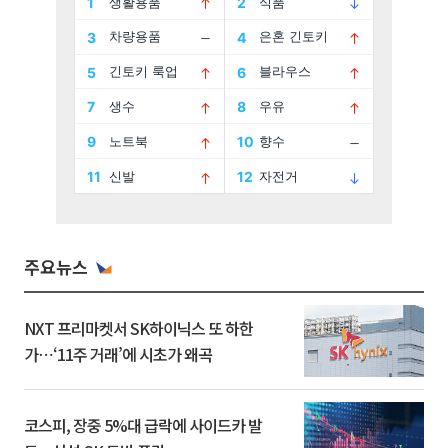
주요뉴스
NXT 프리마켓서 SK하이닉스 또 하한
가⋯‘11주 거래’에 시초가 왜곡
코스피, 장중 5%대 급락에 사이드카 발