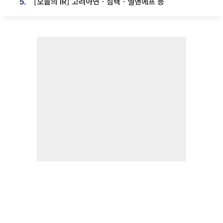
[오늘의 IR] 고려아연ㆍ심텍ㆍ엘앤에프 등
5.