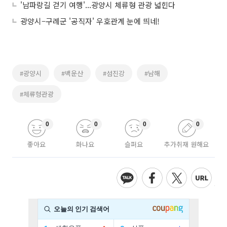
'남파랑길 걷기 여행'...광양시 체류형 관광 넓힌다
광양시–구례군 '공직자' 우호관계 눈에 띄네!
#광양시
#백운산
#섬진강
#남해
#체류형관광
0
0
0
0
좋아요
화나요
슬퍼요
추가취재 원해요