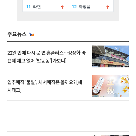
주요뉴스
22일 만에 다시 문 연 홈플러스…정상화 바
쁜데 재고 없어 ‘발동동’[가보니]
입추매직 '불발', 처서매직은 올까요? [해
시태그]