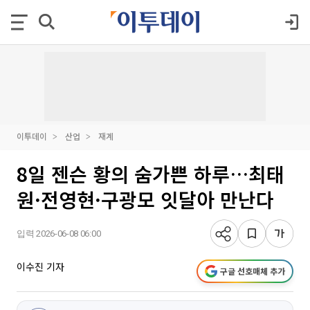
이투데이
산업
재계
8일 젠슨 황의 숨가쁜 하루…최태
원·전영현·구광모 잇달아 만난다
입력 2026-06-08 06:00
이수진 기자
구글 선호매체 추가