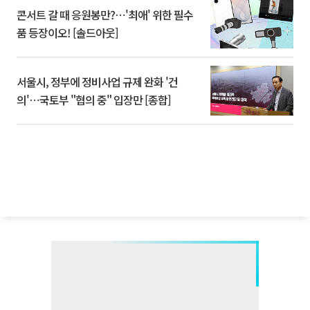
콘서트 갈 때 응원봉만?⋯'최애' 위한 필수
품 등장이오! [솔드아웃]
서울시, 정부에 정비사업 규제 완화 '건
의'⋯국토부 "협의 중" 입장만 [종합]