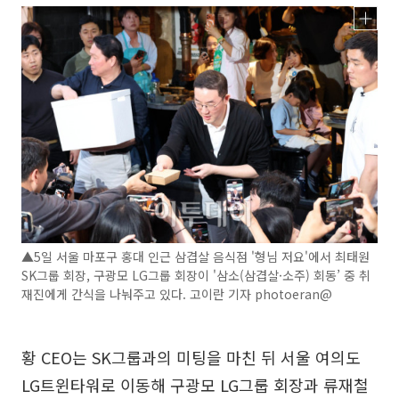
▲5일 서울 마포구 홍대 인근 삼겹살 음식점 '형님 저요'에서 최태원
SK그룹 회장, 구광모 LG그룹 회장이 '삼소(삼겹살·소주) 회동’ 중 취
재진에게 간식을 나눠주고 있다. 고이란 기자 photoeran@
황 CEO는 SK그룹과의 미팅을 마친 뒤 서울 여의도
LG트윈타워로 이동해 구광모 LG그룹 회장과 류재철