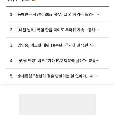
동해안은 시간당 80㎜ 폭우, 그 외 지역은 폭염…‘극과 극 날씨’
1.
[내일 날씨] 폭염 한풀 꺾여도 무더위 계속⋯동해안 이틀 연속 비
2.
임영웅, 어느덧 데뷔 10주년⋯"가진 것 없던 시절, 내 앞엔 20명의 팬뿐"
3.
'굿 윌 헌팅' 배우 "기아 EV2 덕분에 살아"…교통사고 후 안전성 극찬
4.
李대통령 “청년이 결혼 망설이는 일 없어야...제도상 불이익 조사”
5.