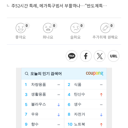
주52시간 특례, 메가특구법서 부활하나…“반도체특별법 담겨야”
0
0
0
0
좋아요
화나요
슬퍼요
추가취재 원해요