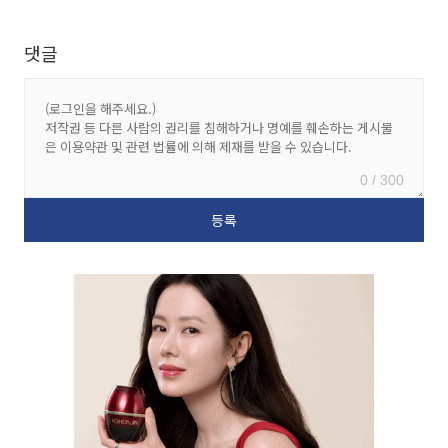
댓글
0 / 300