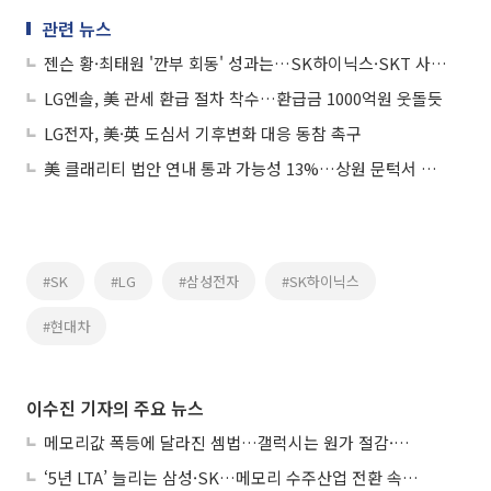
관련 뉴스
젠슨 황·최태원 '깐부 회동' 성과는…SK하이닉스·SKT 사장단 총출동
LG엔솔, 美 관세 환급 절차 착수…환급금 1000억원 웃돌듯
LG전자, 美·英 도심서 기후변화 대응 동참 촉구
美 클래리티 법안 연내 통과 가능성 13%…상원 문턱서 제동
#SK
#LG
#삼성전자
#SK하이닉스
#현대차
이수진 기자의 주요 뉴스
메모리값 폭등에 달라진 셈법…갤럭시는 원가 절감·아이폰은 서비스 확대
‘5년 LTA’ 늘리는 삼성·SK…메모리 수주산업 전환 속 다른 셈법