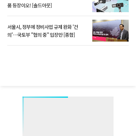
품 등장이오! [솔드아웃]
서울시, 정부에 정비사업 규제 완화 '건
의'⋯국토부 "협의 중" 입장만 [종합]