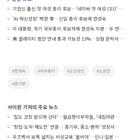
기업인 출신 첫 여성 총리 후보…'네이버 첫 여성 CEO' 한성숙
'AI·혁신성장' 택한 李…신임 총리 후보에 한성숙
이 대통령, 차기 국무총리 후보자에 한성숙 지명…두 번째 여성총리
美 클래리티 법안 연내 통과 가능성 13%…상원 문턱서 제동
#한성숙
#국무총리
#소상공인
#소공연
#중기부
서이원 기자의 주요 뉴스
‘집도 코칭 받으며 산다’…월급쟁이부자들, ‘내집마련’ 신청 증가세
‘창업-도약-재도전’ 연결… 중기부, 중소·벤처 ‘성장사다리’ 짓는다
우즈벡서 보폭 넓히는 비상교육 ‘올비아’…인니·일본 진출 타진