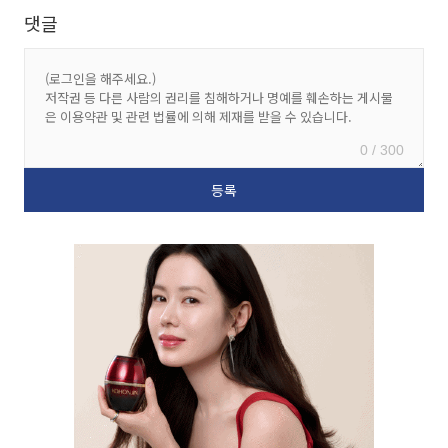
댓글
0 / 300