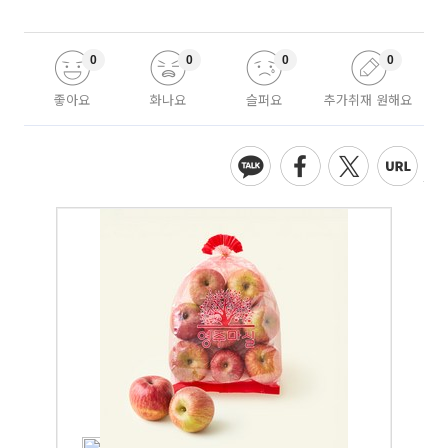
0
0
0
0
좋아요
화나요
슬퍼요
추가취재 원해요