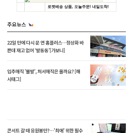
주요뉴스
22일 만에 다시 문 연 홈플러스…정상화 바
쁜데 재고 없어 ‘발동동’[가보니]
입추매직 '불발', 처서매직은 올까요? [해
시태그]
콘서트 갈 때 응원봉만?⋯'최애' 위한 필수