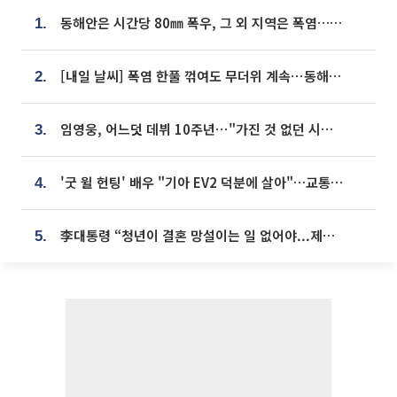
동해안은 시간당 80㎜ 폭우, 그 외 지역은 폭염…‘극과 극 날씨’
1.
[내일 날씨] 폭염 한풀 꺾여도 무더위 계속⋯동해안 이틀 연속 비
2.
임영웅, 어느덧 데뷔 10주년⋯"가진 것 없던 시절, 내 앞엔 20명의 팬뿐"
3.
'굿 윌 헌팅' 배우 "기아 EV2 덕분에 살아"…교통사고 후 안전성 극찬
4.
李대통령 “청년이 결혼 망설이는 일 없어야...제도상 불이익 조사”
5.