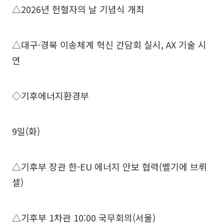
△2026년 헌혈자의 날 기념식 개최
△대구·경북 이송체계 혁신 간담회 실시, AX 기술 시
연
◇기후에너지환경부
9일(화)
△기후부 장관 한-EU 에너지 안보 협력(벨기에 브뤼
셀)
△기후부 1차관 10:00 국무회의(서울)