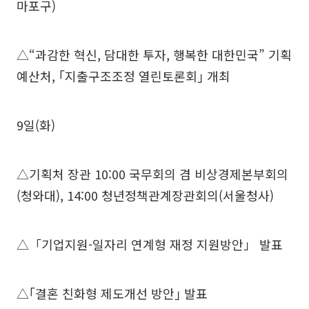
마포구)
△“과감한 혁신, 담대한 투자, 행복한 대한민국” 기획
예산처, ｢지출구조조정 열린토론회｣ 개최
9일(화)
△기획처 장관 10:00 국무회의 겸 비상경제본부회의
(청와대), 14:00 청년정책관계장관회의(서울청사)
△「기업지원-일자리 연계형 재정 지원방안」 발표
△｢결혼 친화형 제도개선 방안｣ 발표