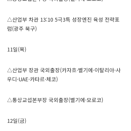
△산업부 차관 13:10 5극3특 성장엔진 육성 전략포
럼(광주 북구)
11일(목)
△산업부 장관 국외출장(카자흐·벨기에·이탈리아·사
우디·UAE·카타르·체코)
△통상교섭본부장 국외출장(벨기에·모로코)
12일(금)