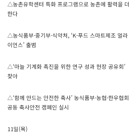
△농촌유학센터 특화 프로그램으로 농촌에 활력을 더
한다
△농식품부·중기부·식약처, ‘K-푸드 스마트제조 얼라
이언스’ 출범
△‘마늘 기계화 촉진을 위한 연구 성과 현장 공유회’
찾아
△‘함께 만드는 안전한 축사’ 농식품부·농협·한우협회
공동 축사안전 캠페인 실시
11일(목)