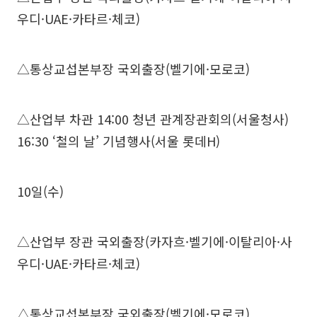
우디·UAE·카타르·체코)
△통상교섭본부장 국외출장(벨기에·모로코)
△산업부 차관 14:00 청년 관계장관회의(서울청사)
16:30 ‘철의 날’ 기념행사(서울 롯데H)
10일(수)
△산업부 장관 국외출장(카자흐·벨기에·이탈리아·사
우디·UAE·카타르·체코)
△통상교섭본부장 국외출장(벨기에·모로코)