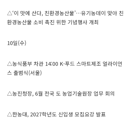
△‘이 맛에 산다, 친환경농산물’…유기농데이 맞아 친
환경농산물 소비 촉진 위한 기념행사 개최
10일(수)
△농식품부 차관 14:00 K-푸드 스마트제조 얼라이언
스 출범식(서울)
△농진청장, 6월 전국 도 농업기술원장 업무 회의
△한농대, 2027학년도 신입생 모집요강 발표