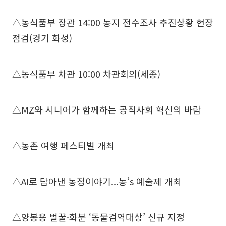
△농식품부 장관 14:00 농지 전수조사 추진상황 현장
점검(경기 화성)
△농식품부 차관 10:00 차관회의(세종)
△MZ와 시니어가 함께하는 공직사회 혁신의 바람
△농촌 여행 페스티벌 개최
△AI로 담아낸 농정이야기...농’s 예술제 개최
△양봉용 벌꿀·화분 ‘동물검역대상’ 신규 지정