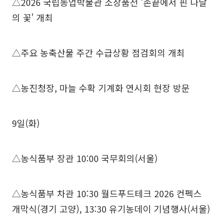
△2026 국립농업박물관 소장품전 '손끝에서 핀 나날
의 꽃' 개최
△주요 농축산물 주간 수급상황 점검회의 개최
△농진청장, 마늘 수확 기계화 연시회 현장 방문
9일(화)
△농식품부 장관 10:00 국무회의(서울)
△농식품부 차관 10:30 월드푸드테크 2026 컨펙스
개막식(경기 고양), 13:30 유기농데이 기념행사(서울)