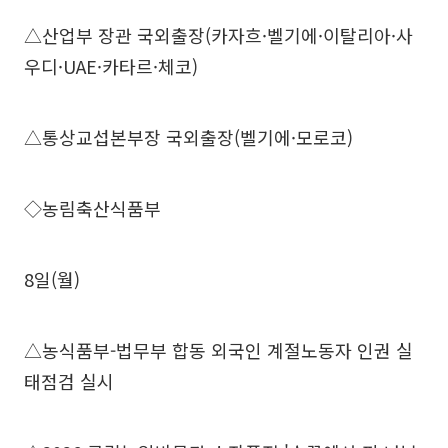
△산업부 장관 국외출장(카자흐·벨기에·이탈리아·사
우디·UAE·카타르·체코)
△통상교섭본부장 국외출장(벨기에·모로코)
◇농림축산식품부
8일(월)
△농식품부-법무부 합동 외국인 계절노동자 인권 실
태점검 실시