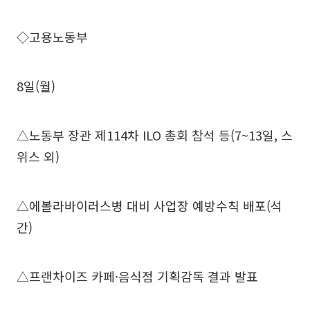
◇고용노동부
8일(월)
△노동부 장관 제114차 ILO 총회 참석 등(7~13일, 스
위스 외)
△에볼라바이러스병 대비 사업장 예방수칙 배포(석
간)
△프랜차이즈 카페·음식점 기획감독 결과 발표