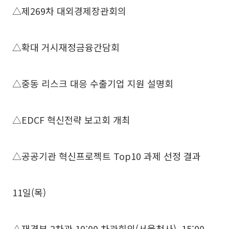
△제269차 대외경제장관회의
△확대 거시재정금융간담회
△중동 리스크 대응 수출기업 지원 설명회
△EDCF 혁신전략 보고회 개최
△공공기관 혁신프로젝트 Top10 과제 선정 결과
11일(목)
△재경부 2차관 10:00 차관회의(서울청사), 15:00