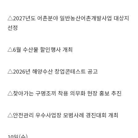
△2027년도 어촌분야 일반농산어촌개발사업 대상지
선정
△6월 수산물 할인행사 개최
△2026년 해양수산 창업콘테스트 공고
△찾아가는 구명조끼 착용 의무화 현장 홍보 추진
△안전관리 우수사업장 모범사례 경진대회 개최
10일(수)