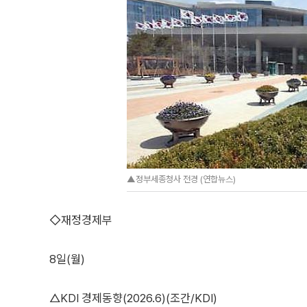
▲정부세종청사 전경 (연합뉴스)
◇재정경제부
8일(월)
△KDI 경제동향(2026.6)(조간/KDI)