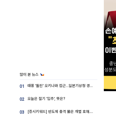
많이 본 뉴스
태풍 '돌핀' 오키나와 접근…일본기상청 경로 업데이트
01
오늘은 절기 '입추', 뜻은?
02
[증시키워드] 반도체 충격 뚫은 개별 호재...포스코퓨처엠·에코프로·한화솔루션 '눈길'
03