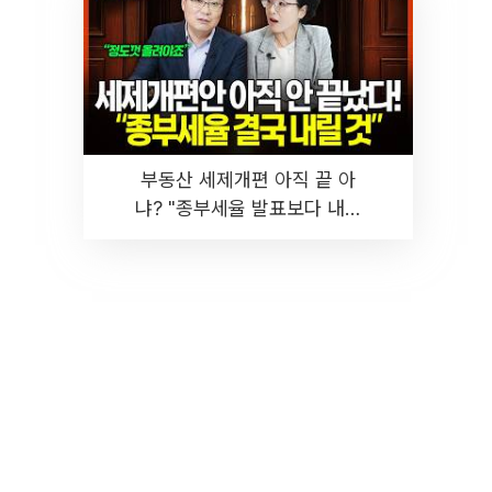
부동산 세제개편 아직 끝 아
냐? "종부세율 발표보다 내릴
것" 장기거주·양도세 전망 I 집
땅지성 I 김인만, 진미윤