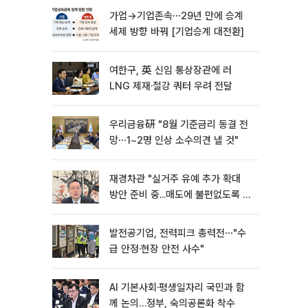
가업→기업존속⋯29년 만에 승계
세제 방향 바꿔 [기업승계 대전환]
여한구, 英 신임 통상장관에 러
LNG 제재·철강 쿼터 우려 전달
우리금융硏 "8월 기준금리 동결 전
망⋯1~2명 인상 소수의견 낼 것"
재경차관 "실거주 유예 추가 확대
방안 준비 중...매도에 불편없도록 노
력"
발전공기업, 전력피크 총력전⋯"수
급 안정·현장 안전 사수"
AI 기본사회·평생일자리 국민과 함
께 논의…정부, 숙의공론화 착수