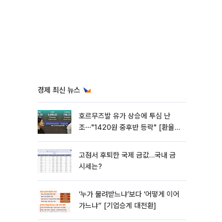
경제 최신 뉴스
호르무즈발 유가 상승에 투심 난
조⋯"1420원 중후반 등락" [환율전
망]
고점서 후퇴한 국제 금값…국내 금
시세는?
‘누가 물려받느냐’보다 ‘어떻게 이어
가느냐” [기업승계 대전환]