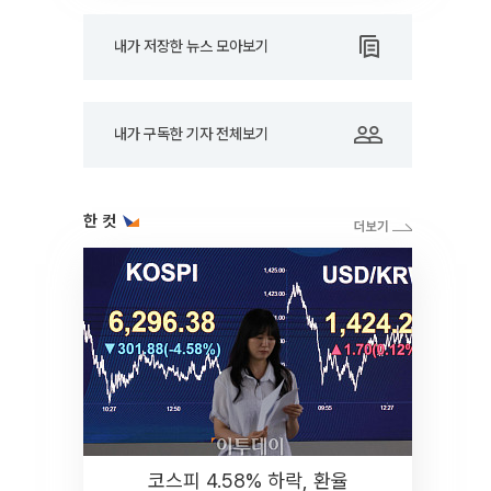
내가 저장한 뉴스 모아보기
내가 구독한 기자 전체보기
한 컷
코스피 4.58% 하락, 환율