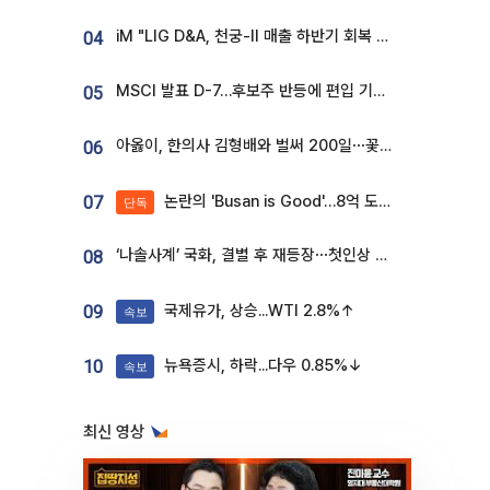
iM "LIG D&A, 천궁-II 매출 하반기 회복 전망…방산 톱픽 유지"
04
MSCI 발표 D-7…후보주 반등에 편입 기대 재점화
05
아옳이, 한의사 김형배와 벌써 200일⋯꽃다발 들고 "프러포즈 아냐"
06
논란의 'Busan is Good'…8억 도시브랜드, 용산 대통령실 CI 업체가 수행
07
단독
‘나솔사계’ 국화, 결별 후 재등장⋯첫인상 투표 휩쓸고 ‘인기녀’ 등극
08
국제유가, 상승...WTI 2.8%↑
09
속보
뉴욕증시, 하락...다우 0.85%↓
10
속보
최신 영상