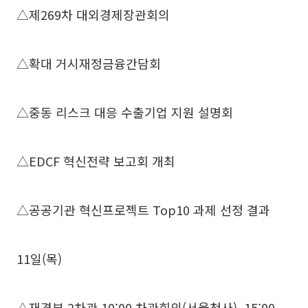
△제269차 대외경제장관회의
△확대 거시재정금융간담회
△중동 리스크 대응 수출기업 지원 설명회
△EDCF 혁신전략 보고회 개최
△공공기관 혁신프로젝트 Top10 과제 선정 결과
11일(목)
△재경부 2차관 10:00 차관회의(서울청사), 15:00