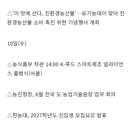
△‘이 맛에 산다, 친환경농산물’…유기농데이 맞아 친
환경농산물 소비 촉진 위한 기념행사 개최
10일(수)
△농식품부 차관 14:00 K-푸드 스마트제조 얼라이언
스 출범식(서울)
△농진청장, 6월 전국 도 농업기술원장 업무 회의
△한농대, 2027학년도 신입생 모집요강 발표