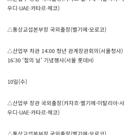
우디·UAE·카타르·체코)
△통상교섭본부장 국외출장(벨기에·모로코)
△산업부 차관 14:00 청년 관계장관회의(서울청사)
16:30 ‘철의 날’ 기념행사(서울 롯데H)
10일(수)
△산업부 장관 국외출장(카자흐·벨기에·이탈리아·사
우디·UAE·카타르·체코)
△통상교섭본부장 국외출장(벨기에·모로코)