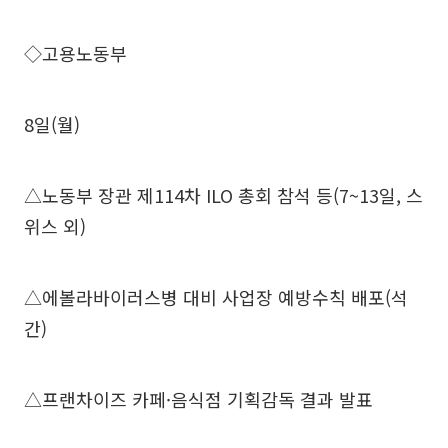
◇고용노동부
8일(월)
△노동부 장관 제114차 ILO 총회 참석 등(7~13일, 스
위스 외)
△에볼라바이러스병 대비 사업장 예방수칙 배포(석
간)
△프랜차이즈 카페·음식점 기획감독 결과 발표