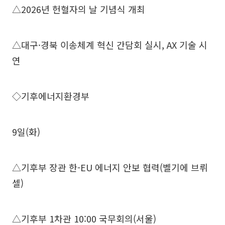
△2026년 헌혈자의 날 기념식 개최
△대구·경북 이송체계 혁신 간담회 실시, AX 기술 시
연
◇기후에너지환경부
9일(화)
△기후부 장관 한-EU 에너지 안보 협력(벨기에 브뤼
셀)
△기후부 1차관 10:00 국무회의(서울)