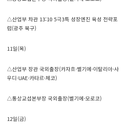
△산업부 차관 13:10 5극3특 성장엔진 육성 전략포
럼(광주 북구)
11일(목)
△산업부 장관 국외출장(카자흐·벨기에·이탈리아·사
우디·UAE·카타르·체코)
△통상교섭본부장 국외출장(벨기에·모로코)
12일(금)