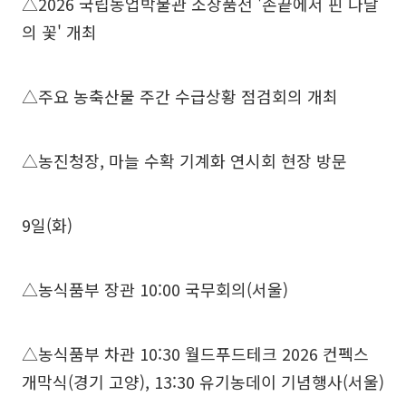
△2026 국립농업박물관 소장품전 '손끝에서 핀 나날
의 꽃' 개최
△주요 농축산물 주간 수급상황 점검회의 개최
△농진청장, 마늘 수확 기계화 연시회 현장 방문
9일(화)
△농식품부 장관 10:00 국무회의(서울)
△농식품부 차관 10:30 월드푸드테크 2026 컨펙스
개막식(경기 고양), 13:30 유기농데이 기념행사(서울)