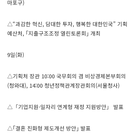
마포구)
△“과감한 혁신, 담대한 투자, 행복한 대한민국” 기획
예산처, ｢지출구조조정 열린토론회｣ 개최
9일(화)
△기획처 장관 10:00 국무회의 겸 비상경제본부회의
(청와대), 14:00 청년정책관계장관회의(서울청사)
△「기업지원-일자리 연계형 재정 지원방안」 발표
△｢결혼 친화형 제도개선 방안｣ 발표