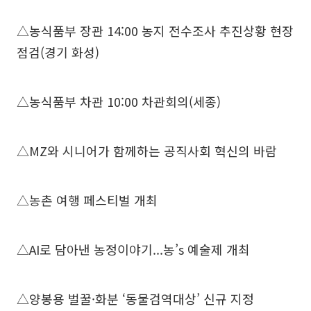
△농식품부 장관 14:00 농지 전수조사 추진상황 현장
점검(경기 화성)
△농식품부 차관 10:00 차관회의(세종)
△MZ와 시니어가 함께하는 공직사회 혁신의 바람
△농촌 여행 페스티벌 개최
△AI로 담아낸 농정이야기...농’s 예술제 개최
△양봉용 벌꿀·화분 ‘동물검역대상’ 신규 지정