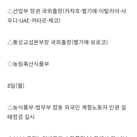
△산업부 장관 국외출장(카자흐·벨기에·이탈리아·사
우디·UAE·카타르·체코)
△통상교섭본부장 국외출장(벨기에·모로코)
◇농림축산식품부
8일(월)
△농식품부-법무부 합동 외국인 계절노동자 인권 실
태점검 실시