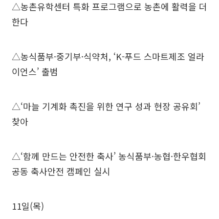
△농촌유학센터 특화 프로그램으로 농촌에 활력을 더
한다
△농식품부·중기부·식약처, ‘K-푸드 스마트제조 얼라
이언스’ 출범
△‘마늘 기계화 촉진을 위한 연구 성과 현장 공유회’
찾아
△‘함께 만드는 안전한 축사’ 농식품부·농협·한우협회
공동 축사안전 캠페인 실시
11일(목)