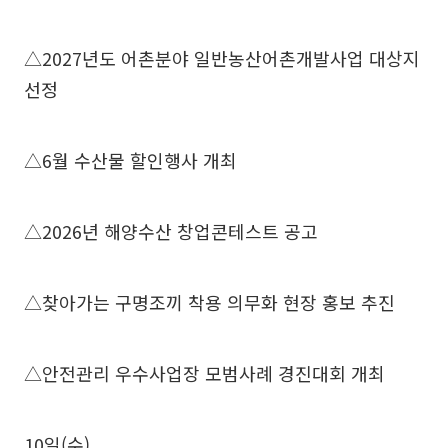
△2027년도 어촌분야 일반농산어촌개발사업 대상지
선정
△6월 수산물 할인행사 개최
△2026년 해양수산 창업콘테스트 공고
△찾아가는 구명조끼 착용 의무화 현장 홍보 추진
△안전관리 우수사업장 모범사례 경진대회 개최
10일(수)