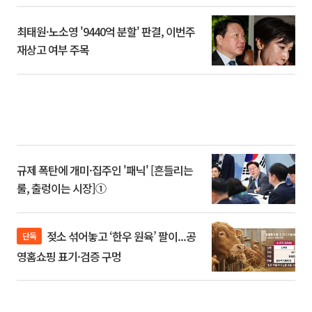
최태원·노소영 '9440억 분할' 판결, 이번주
재상고 여부 주목
규제 폭탄에 개미·집주인 '패닉' [흔들리는
룰, 출렁이는 시장]①
젖소 섞어놓고 ‘한우 원육’ 팔이...공
단독
영홈쇼핑 표기·검증 구멍