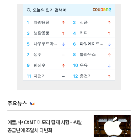
주요뉴스
애플, 中 CXMT 메모리 탑재 시험…AI발
공급난에 조달처 다변화