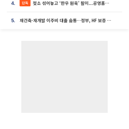
젖소 섞어놓고 ‘한우 원육’ 팔이...공영홈쇼핑 표기·검증 구멍
단독
4.
재건축·재개발 이주비 대출 숨통…정부, HF 보증 신설 추진
5.