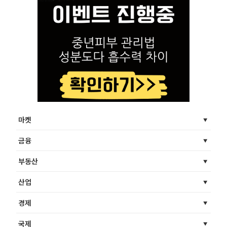
마켓
금융
부동산
산업
경제
국제