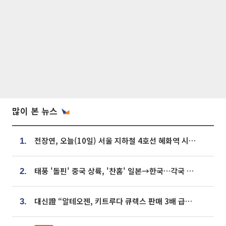
많이 본 뉴스
전장연, 오늘(10일) 서울 지하철 4호선 혜화역 시위…1호선 용산역 무정차
1.
태풍 '돌핀' 중국 상륙, '찬홈' 일본→한국…각국 기상청 예상 경로는?
2.
대신證 “알테오젠, 키트루다 큐렉스 판매 3배 급증…목표가 41만원 상향”
3.