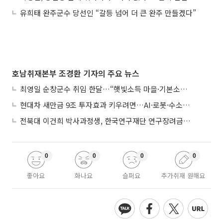
유희태 완주군수 당선인 “갈등 넘어 더 큰 완주 만들겠다”
호남취재본부 조경환 기자의 주요 뉴스
최영일 순창군수 취임 한달…“햇빛소득 마을·기본소득으로 청년 머무는 순창 만들 것"
현대차 새만금 9조 투자효과 키우려면…AI·로봇·수소 공공기관 집적화 시급
전북대 이건희 박사과정생, 한국연구재단 연구장려금 선정
0
0
0
0
좋아요
화나요
슬퍼요
추가취재 원해요