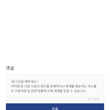
댓글
0 / 300