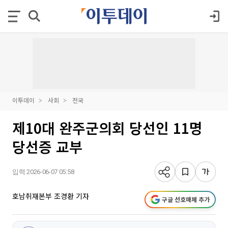
이투데이
사회
전국
제10대 완주군의회 당선인 11명
당선증 교부
입력 2026-06-07 05:58
호남취재본부 조경환 기자
구글 선호매체 추가