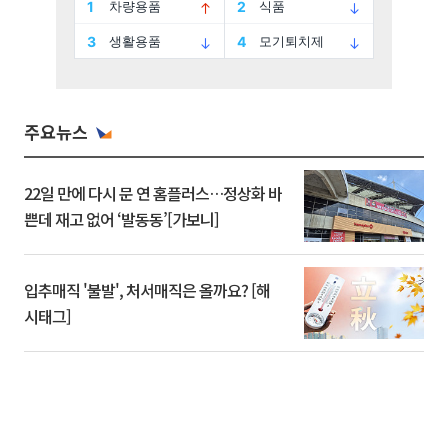
주요뉴스
22일 만에 다시 문 연 홈플러스…정상화 바
쁜데 재고 없어 ‘발동동’[가보니]
입추매직 '불발', 처서매직은 올까요? [해
시태그]