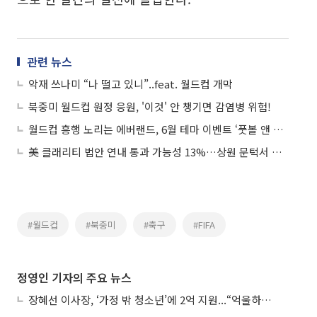
관련 뉴스
악재 쓰나미 “나 떨고 있니”..feat. 월드컵 개막
북중미 월드컵 원정 응원, '이것' 안 챙기면 감염병 위험!
월드컵 흥행 노리는 에버랜드, 6월 테마 이벤트 ‘풋볼 앤 타코’ 선봬
美 클래리티 법안 연내 통과 가능성 13%…상원 문턱서 제동
#월드컵
#북중미
#축구
#FIFA
정영인 기자의 주요 뉴스
장혜선 이사장, ‘가정 밖 청소년’에 2억 지원...“억울하고 아파도 단단해지길”