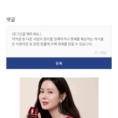
댓글
0 / 300