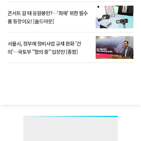
콘서트 갈 때 응원봉만?⋯'최애' 위한 필수
품 등장이오! [솔드아웃]
서울시, 정부에 정비사업 규제 완화 '건
의'⋯국토부 "협의 중" 입장만 [종합]