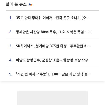
많이 본 뉴스
35도 안팎 무더위 이어져…전국 곳곳 소나기 [오늘 날씨]
1.
동해안은 시간당 80㎜ 폭우, 그 외 지역은 폭염…‘극과 극 날씨’
2.
SK하이닉스, 분기배당 375원 확정…주주환원책 9월로 앞당겨 발표
3.
이남오 함평군수, 군공항 소음피해 함평 보상 요구
4.
'개편 전 마지막 수능' D-100⋯남은 기간 성적 올릴 전략은
5.