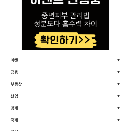
마켓
금융
부동산
산업
경제
국제