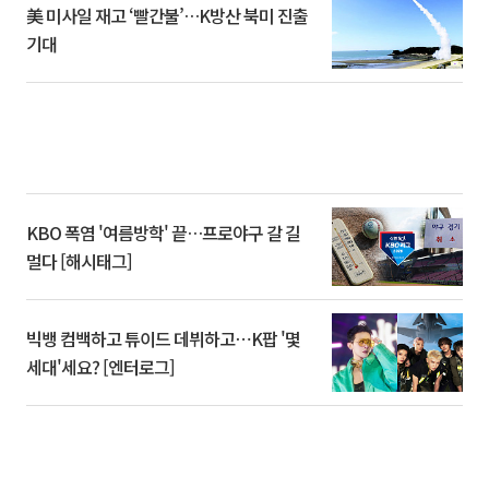
美 미사일 재고 ‘빨간불’…K방산 북미 진출
기대
KBO 폭염 '여름방학' 끝…프로야구 갈 길
멀다 [해시태그]
빅뱅 컴백하고 튜이드 데뷔하고⋯K팝 '몇
세대'세요? [엔터로그]