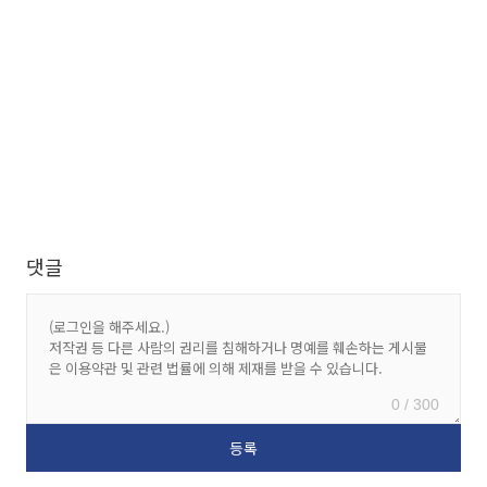
댓글
0 / 300