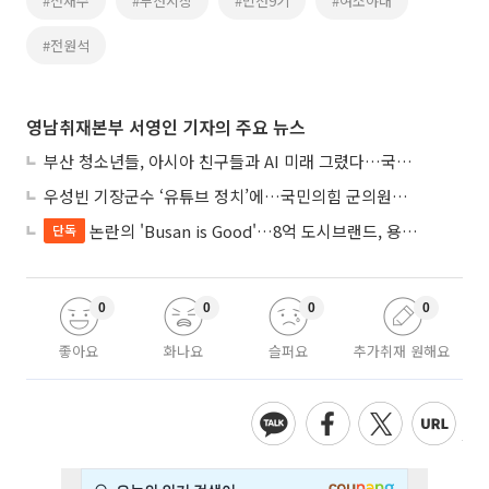
#전재수
#부산시장
#민선9기
#여소야대
#전원석
영남취재본부 서영인 기자의 주요 뉴스
부산 청소년들, 아시아 친구들과 AI 미래 그렸다…국제교육 포럼 성료
우성빈 기장군수 ‘유튜브 정치’에…국민의힘 군의원들 집단 반발
논란의 'Busan is Good'…8억 도시브랜드, 용산 대통령실 CI 업체가 수행
단독
0
0
0
0
좋아요
화나요
슬퍼요
추가취재 원해요