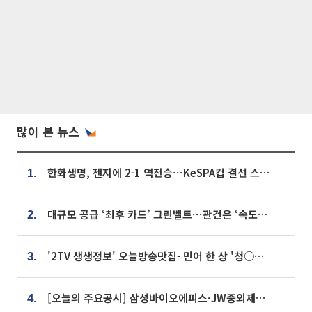
많이 본 뉴스
한화생명, 젠지에 2-1 역전승⋯KeSPA컵 결선 스테이지 2 직행
1.
대규모 공급 ‘최후 카드’ 그린벨트⋯관건은 ‘속도’ [주택공급 승부수의 조건]
2.
'2TV 생생정보' 오늘방송맛집- 민어 한 상 '청○○○' vs 전복 한 상 '명○'
3.
[오늘의 주요공시] 삼성바이오에피스·JW중외제약·한미반도체·SK바이오사이언스 등
4.