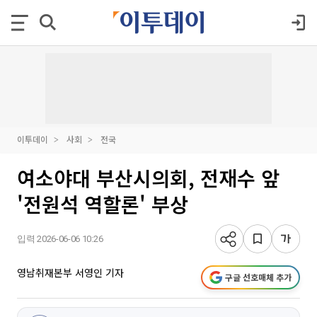
이투데이
사회
전국
여소야대 부산시의회, 전재수 앞
'전원석 역할론' 부상
입력 2026-06-06 10:26
영남취재본부 서영인 기자
구글 선호매체 추가