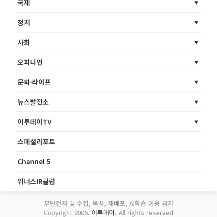
국제
정치
사회
오피니언
문화·라이프
뉴스발전소
이투데이TV
스페셜리포트
Channel 5
위너스IR클럽
무단전재 및 수집, 복사, 재배포, AI학습 이용 금지
Copyright 2006.
이투데이
. All rights reserved