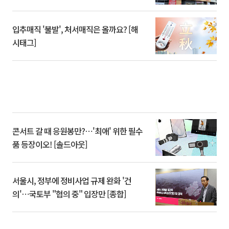
입추매직 '불발', 처서매직은 올까요? [해
시태그]
콘서트 갈 때 응원봉만?⋯'최애' 위한 필수
품 등장이오! [솔드아웃]
서울시, 정부에 정비사업 규제 완화 '건
의'⋯국토부 "협의 중" 입장만 [종합]