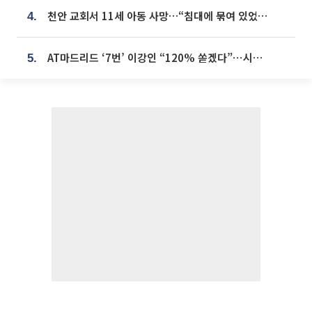
천안 교회서 11세 아동 사망…“침대에 묶여 있었다” 진술 확보
4.
AT마드리드 ‘7번’ 이강인 “120% 쏟겠다”⋯시메오네 감독 “필요한 선수”
5.