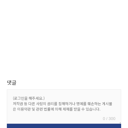
댓글
0 / 300