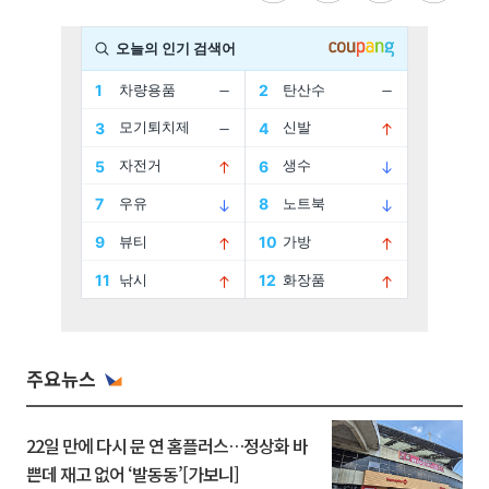
주요뉴스
22일 만에 다시 문 연 홈플러스…정상화 바
쁜데 재고 없어 ‘발동동’[가보니]