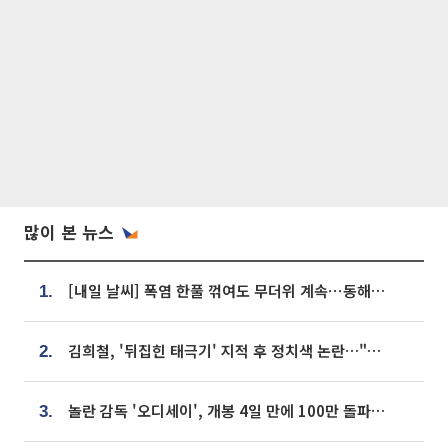
많이 본 뉴스
[내일 날씨] 폭염 한풀 꺾여도 무더위 계속⋯동해안 이틀 연속 비
1.
김희철, '뒤집힌 태극기' 지적 후 정치색 논란…"좌우 떠나 우리나라 국기"
2.
놀란 감독 '오디세이', 개봉 4일 만에 100만 돌파⋯'왕사남' 보다 빠르다
3.