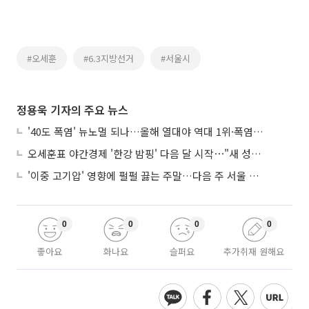
#오세훈
#6.3지방선거
#서울시
정용욱 기자의 주요 뉴스
'40도 폭염' 뉴노멀 되나…올해 열대야 역대 1위·폭염일수 평년 3배 넘어
오세훈표 야간경제 '한강 밤핑' 다음 달 시작⋯"새 성장동력 만들 것"
'이중 고기압' 영향에 펄펄 끓는 주말…다음 주 서울 포함 서쪽이 더 덥다
0
0
0
0
좋아요
화나요
슬퍼요
추가취재 원해요