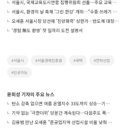
서울시, 국제교육도시연합 집행위원회 선출⋯주요 교육도시와 4년간 운영 참여
서울시, 환경의 날 축제 '그린 한강' 개최…"수중 쓰레기 줍고 생태 탐험"
오세훈 서울시장 당선에 '진양화학' 상한가…반도체 대장주 주춤하자 '소부장' 급등
‘경험 無도 환영’ 첫 일자리 도전 설명서
#서울시
#서울경제진흥원
#세텍
#전략산업
#인공지능
윤희성 기자의 주요 뉴스
탄소 감축 없으면 여름 온열지수 33도까지 상승⋯기상청, 2100년 미래전망
기약 없는 '극한더위' 당분간 계속된다⋯다음주도 폭염·열대야 지속
김용범 만난 오세훈 "준공업지역 산업시설 비율 낮춰 공급 늘려야"