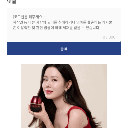
댓글
0 / 300