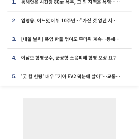
동해안은 시간당 80㎜ 폭우, 그 외 지역은 폭염…‘극과 극 날씨’
1.
임영웅, 어느덧 데뷔 10주년⋯"가진 것 없던 시절, 내 앞엔 20명의 팬뿐"
2.
[내일 날씨] 폭염 한풀 꺾여도 무더위 계속⋯동해안 이틀 연속 비
3.
이남오 함평군수, 군공항 소음피해 함평 보상 요구
4.
'굿 윌 헌팅' 배우 "기아 EV2 덕분에 살아"…교통사고 후 안전성 극찬
5.