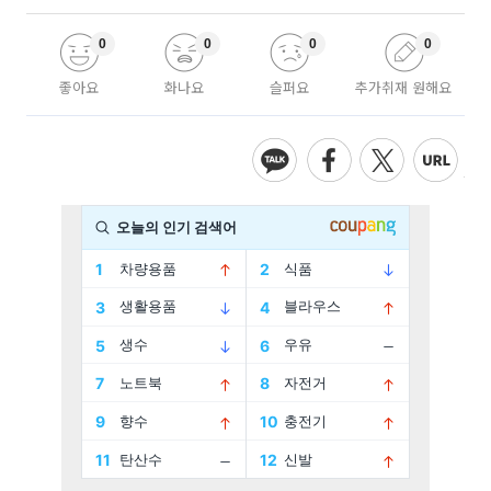
0
0
0
0
좋아요
화나요
슬퍼요
추가취재 원해요