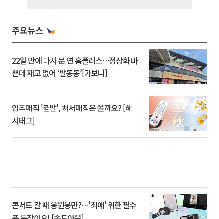
주요뉴스
22일 만에 다시 문 연 홈플러스…정상화 바
쁜데 재고 없어 ‘발동동’[가보니]
입추매직 '불발', 처서매직은 올까요? [해
시태그]
콘서트 갈 때 응원봉만?⋯'최애' 위한 필수
품 등장이오! [솔드아웃]