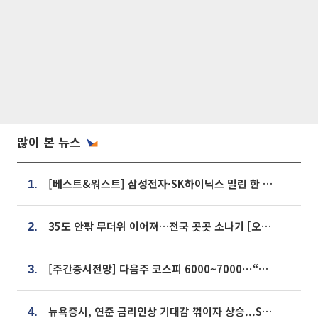
많이 본 뉴스
[베스트&워스트] 삼성전자·SK하이닉스 밀린 한 주…상상인증권은 85% 급등
1.
35도 안팎 무더위 이어져…전국 곳곳 소나기 [오늘 날씨]
2.
[주간증시전망] 다음주 코스피 6000~7000⋯“外人 수급은 정책이 변수”
3.
뉴욕증시, 연준 금리인상 기대감 꺾이자 상승...S&P500 사상 최고치 [종합]
4.