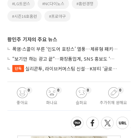
#LG트윈스
#NC다이노스
#홈런경쟁
#시즌16호홈런
#프로야구
황민주 기자의 주요 뉴스
폭염·스콜이 부른 ‘인도어 호캉스’ 열풍…체류형 패키지 뜬다
“보기만 하는 광고 끝“…화장품업계, SNS 홍보도 ‘참여형 콘텐츠’로 변모
실리콘투, 라이브커머스팀 신설…K뷰티 ‘글로벌 판매망’ 확대
단독
0
0
0
0
좋아요
화나요
슬퍼요
추가취재 원해요