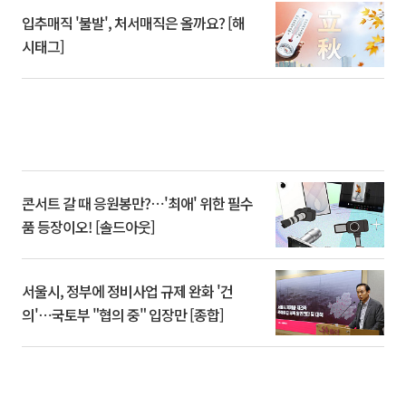
입추매직 '불발', 처서매직은 올까요? [해
시태그]
콘서트 갈 때 응원봉만?⋯'최애' 위한 필수
품 등장이오! [솔드아웃]
서울시, 정부에 정비사업 규제 완화 '건
의'⋯국토부 "협의 중" 입장만 [종합]