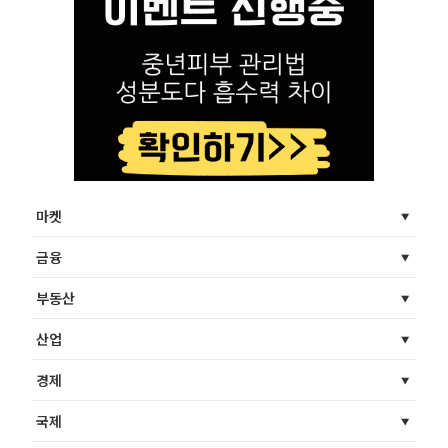
마켓
금융
부동산
산업
경제
국제