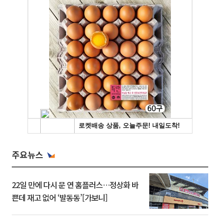
주요뉴스
22일 만에 다시 문 연 홈플러스…정상화 바
쁜데 재고 없어 ‘발동동’[가보니]