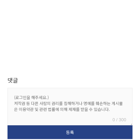
댓글
0 / 300