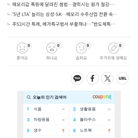
메모리값 폭등에 달라진 셈법…갤럭시는 원가 절감·아이폰은 서비스 확대
‘5년 LTA’ 늘리는 삼성·SK…메모리 수주산업 전환 속 다른 셈법
주52시간 특례, 메가특구법서 부활하나…“반도체특별법 담겨야”
0
0
0
0
좋아요
화나요
슬퍼요
추가취재 원해요