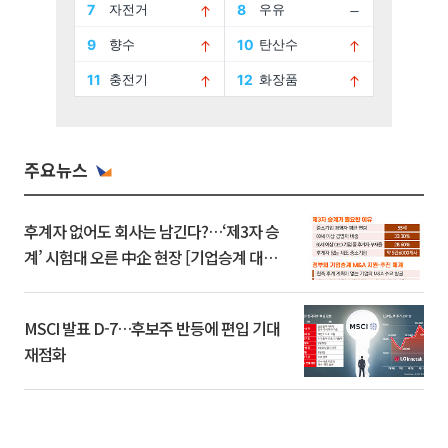
주요뉴스
후계자 없어도 회사는 남긴다?…‘제3자 승
계’ 시험대 오른 中企 현장 [기업승계 대전
환]
MSCI 발표 D-7…후보주 반등에 편입 기대
재점화