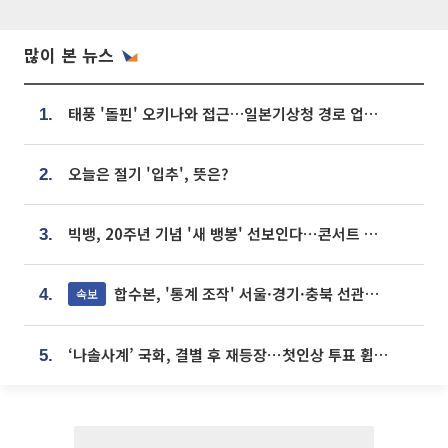
많이 본 뉴스
태풍 '돌핀' 오키나와 접근…일본기상청 경로 업데이트
1.
오늘은 절기 '입추', 뜻은?
2.
빅뱅, 20주년 기념 '새 뱅봉' 선보인다⋯콘서트 앞두고 팝업 개최
3.
합수본, '통계 조작' 서울·경기·충북 선관위 등 추가 압수수색
속보
4.
‘나솔사계’ 국화, 결별 후 재등장⋯첫인상 투표 휩쓸고 ‘인기녀’ 등극
5.