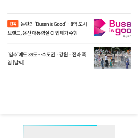
논란의 'Busan is Good'…8억 도시
단독
브랜드, 용산 대통령실 CI 업체가 수행
'입추'에도 39도⋯수도권ㆍ강원ㆍ전라 폭
염 [날씨]