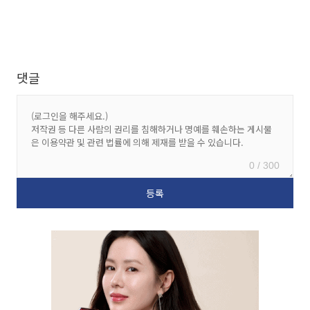
댓글
0 / 300