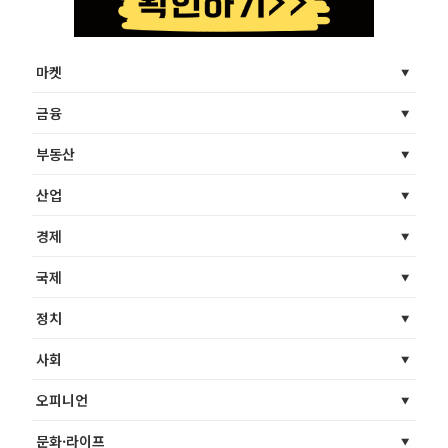
마켓
금융
부동산
산업
경제
국제
정치
사회
오피니언
문화·라이프