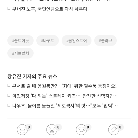
무너진 노후, 국민연금으로 다시 세우다
#솔드아웃
#나루토
#팝업스토어
#콜라보
#서브컬처
장유진 기자의 주요 뉴스
콘서트 갈 때 응원봉만?⋯'최애' 위한 필수품 등장이오!
이것저것 '다 되는' 스트레이 키즈⋯"안전한 선택지? 도전이 재밌죠"
나우즈, 올여름 물들일 '제로섹시'의 맛⋯"모두 '입덕'시킬 것"
0
0
0
0