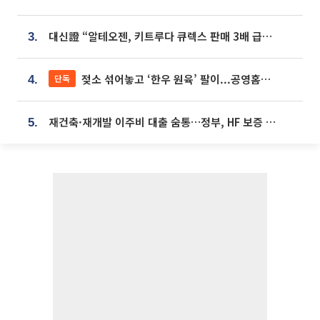
대신證 “알테오젠, 키트루다 큐렉스 판매 3배 급증…목표가 41만원 상향”
3.
젖소 섞어놓고 ‘한우 원육’ 팔이...공영홈쇼핑 표기·검증 구멍
단독
4.
재건축·재개발 이주비 대출 숨통…정부, HF 보증 신설 추진
5.