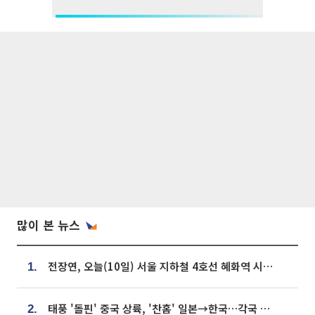
많이 본 뉴스
전장연, 오늘(10일) 서울 지하철 4호선 혜화역 시위…1호선 용산역 무정차
1.
태풍 '돌핀' 중국 상륙, '찬홈' 일본→한국…각국 기상청 예상 경로는?
2.