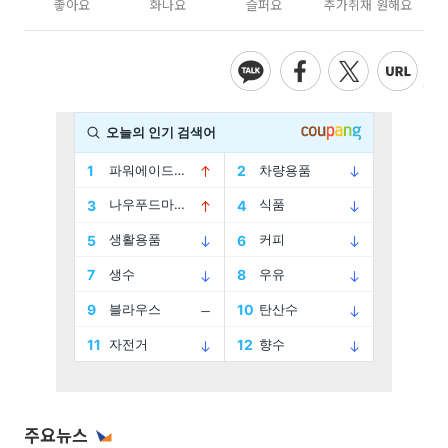
좋아요
화나요
슬퍼요
추가취재 원해요
주요뉴스