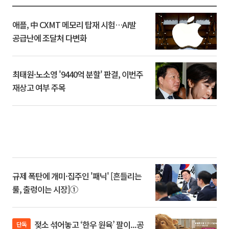
애플, 中 CXMT 메모리 탑재 시험…AI발
공급난에 조달처 다변화
최태원·노소영 '9440억 분할' 판결, 이번주
재상고 여부 주목
규제 폭탄에 개미·집주인 '패닉' [흔들리는
룰, 출렁이는 시장]①
젖소 섞어놓고 ‘한우 원육’ 팔이...공
단독