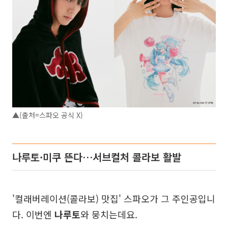
▲(출처=스파오 공식 X)
나루토·미쿠 뜬다…서브컬처 콜라보 활발
'컬래버레이션(콜라보) 맛집' 스파오가 그 주인공입니
다. 이번엔
나루토
와 뭉치는데요.