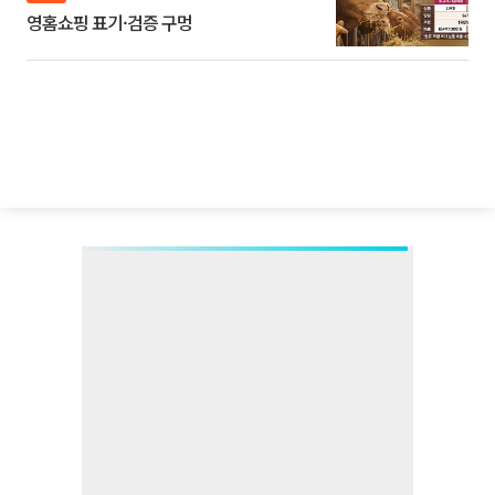
영홈쇼핑 표기·검증 구멍