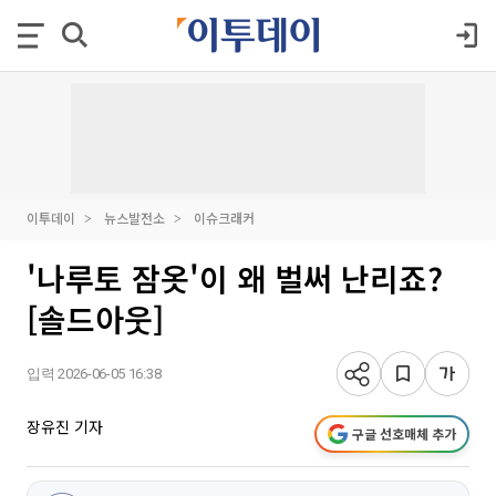
이투데이
뉴스발전소
이슈크래커
'나루토 잠옷'이 왜 벌써 난리죠?
[솔드아웃]
입력 2026-06-05 16:38
장유진 기자
구글 선호매체 추가