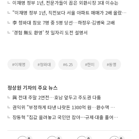
이재명 정부 1년, 전문가들이 꼽은 외환시장 3대 이슈는
"이재명 정부 1년, 직전보다 서울 아파트 매매가 2배 올랐다"
李 청와대 참모 7명 중 5명 당선…하정우·김병욱 고배
‘경험 無도 환영’ 첫 일자리 도전 설명서
#이재명
#청와대
#6.25
#한미
#동맹
정상원 기자의 주요 뉴스
與 전대 주말 2연전…호남 앞두고 주도권 다툼
권익위 "부정하게 타낸 나랏돈 1300억 원…환수액 역대 최대"
장동혁 “집값 올려놓고 국민만 잡아⋯규제·대출 풀어야”