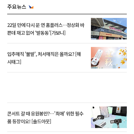
주요뉴스
22일 만에 다시 문 연 홈플러스…정상화 바
쁜데 재고 없어 ‘발동동’[가보니]
입추매직 '불발', 처서매직은 올까요? [해
시태그]
콘서트 갈 때 응원봉만?⋯'최애' 위한 필수
품 등장이오! [솔드아웃]