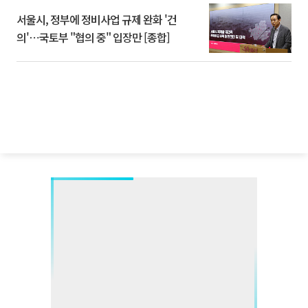
서울시, 정부에 정비사업 규제 완화 '건
의'⋯국토부 "협의 중" 입장만 [종합]