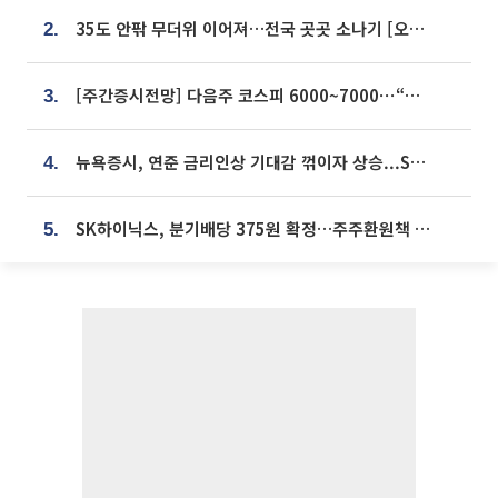
35도 안팎 무더위 이어져…전국 곳곳 소나기 [오늘 날씨]
2.
[주간증시전망] 다음주 코스피 6000~7000⋯“外人 수급은 정책이 변수”
3.
뉴욕증시, 연준 금리인상 기대감 꺾이자 상승...S&P500 사상 최고치 [종합]
4.
SK하이닉스, 분기배당 375원 확정…주주환원책 9월로 앞당겨 발표
5.