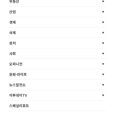
부동산
산업
경제
국제
정치
사회
오피니언
문화·라이프
뉴스발전소
이투데이TV
스페셜리포트