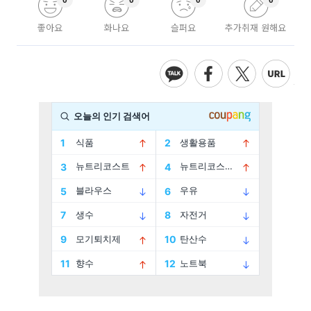
0
0
0
0
좋아요
화나요
슬퍼요
추가취재 원해요