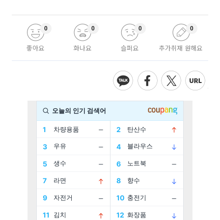
0
0
0
0
좋아요
화나요
슬퍼요
추가취재 원해요