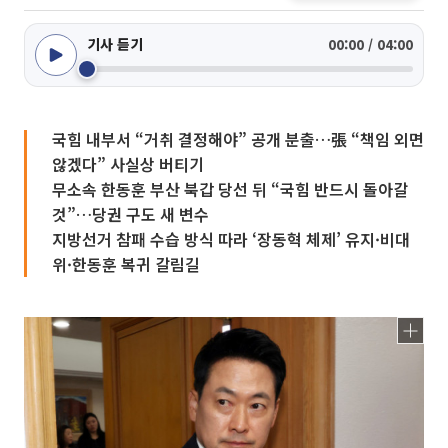
기사 듣기
00:00 / 04:00
국힘 내부서 “거취 결정해야” 공개 분출…張 “책임 외면
않겠다” 사실상 버티기
무소속 한동훈 부산 북갑 당선 뒤 “국힘 반드시 돌아갈
것”…당권 구도 새 변수
지방선거 참패 수습 방식 따라 ‘장동혁 체제’ 유지·비대
위·한동훈 복귀 갈림길