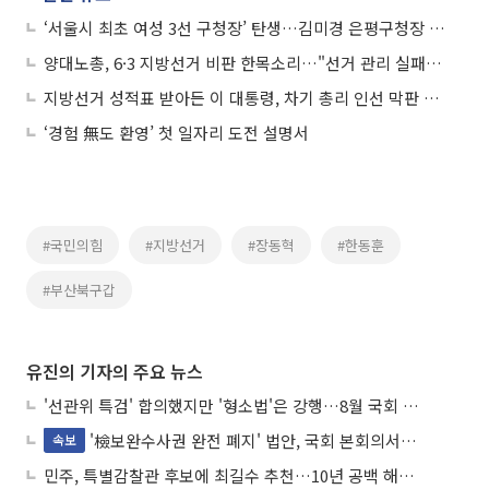
‘서울시 최초 여성 3선 구청장’ 탄생…김미경 은평구청장 공식 구정 복귀
양대노총, 6·3 지방선거 비판 한목소리…"선거 관리 실패·노동 의제 실종"
지방선거 성적표 받아든 이 대통령, 차기 총리 인선 막판 고심
‘경험 無도 환영’ 첫 일자리 도전 설명서
#국민의힘
#지방선거
#장동혁
#한동훈
#부산북구갑
유진의 기자의 주요 뉴스
'선관위 특검' 합의했지만 '형소법'은 강행…8월 국회 '입법 2차전' 예고
'檢보완수사권 완전 폐지' 법안, 국회 본회의서 민주당 주도 통과
속보
민주, 특별감찰관 후보에 최길수 추천…10년 공백 해소 속도