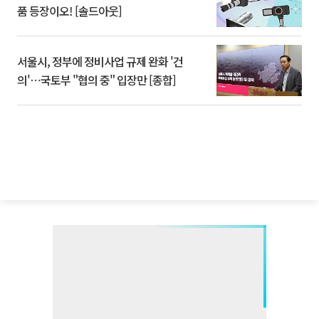
품 등장이오! [솔드아웃]
서울시, 정부에 정비사업 규제 완화 '건
의'⋯국토부 "협의 중" 입장만 [종합]