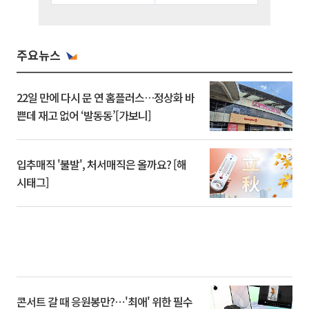
주요뉴스
22일 만에 다시 문 연 홈플러스…정상화 바
쁜데 재고 없어 ‘발동동’[가보니]
입추매직 '불발', 처서매직은 올까요? [해
시태그]
콘서트 갈 때 응원봉만?⋯'최애' 위한 필수