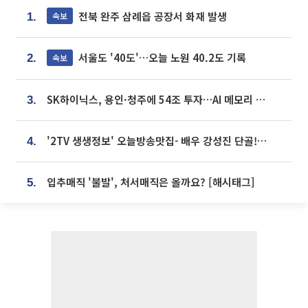
전북 완주 삼례읍 공장서 화재 발생
속보
1.
서울도 '40도'…오늘 노원 40.2도 기록
속보
2.
SK하이닉스, 용인·청주에 54조 투자…AI 메모리 생산기지 키운다
3.
'2TV 생생정보' 오늘방송맛집- 배우 강성진 단골! 쌀국수ㆍ푸팟퐁 커리 맛집 '블○○○'
4.
입추매직 '불발', 처서매직은 올까요? [해시태그]
5.