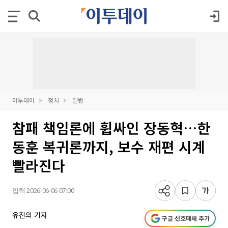
이투데이
정치
일반
참패 책임론에 휩싸인 장동혁…한
동훈 복귀론까지, 보수 재편 시계
빨라진다
입력 2026-06-06 07:00
유진의 기자
구글 선호매체 추가