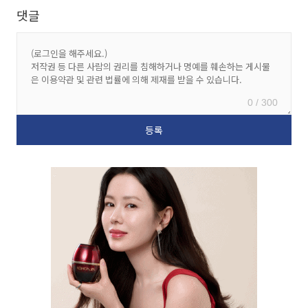
댓글
0 / 300