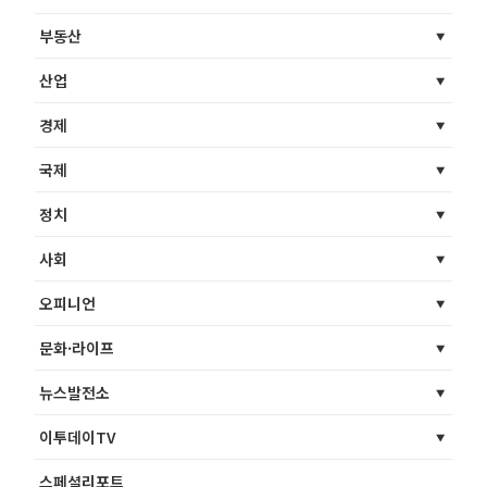
부동산
산업
경제
국제
정치
사회
오피니언
문화·라이프
뉴스발전소
이투데이TV
스페셜리포트