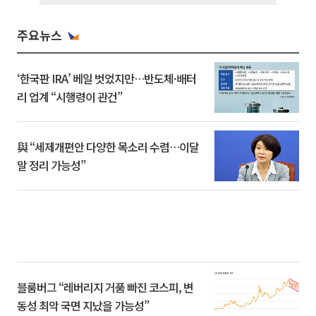
주요뉴스
‘한국판 IRA’ 베일 벗었지만…반도체·배터
리 업계 “시행령이 관건”
與 “세제개편안 다양한 목소리 수렴…이달
말 정리 가능성”
블룸버그 “레버리지 거품 빠진 코스피, 변
동성 최악 국면 지났을 가능성”