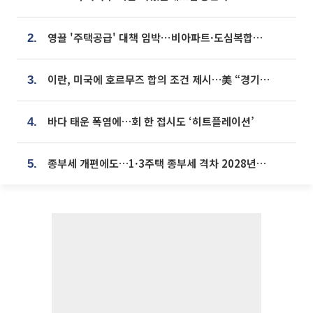
영끌 '주택공급' 대책 임박⋯비아파트·도심복합까지 총동원
2.
이란, 미국에 호르무즈 합의 조건 제시…美 “경기 아직 안 끝나” [종합]
3.
바다 태운 폭염에…회 한 접시도 ‘히트플레이션’
4.
종부세 개편에도…1·3주택 종부세 격차 2028년부터 확대
5.