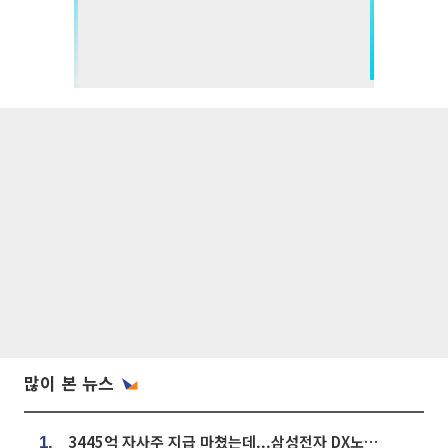
많이 본 뉴스
3445억 자사주 지급 마쳤는데...삼성전자 DX노조, 뒤늦은 '떼쓰기 집회'
1.