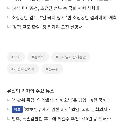
14석 미니총선, 초접전 승부 속 국회 지형 시험대
소상공인 업계, 9일 국회 앞서 ‘범 소상공인 결의대회’ 개최
‘경험 無도 환영’ 첫 일자리 도전 설명서
#국회
#본회의
#디지털자산기본법
#가상자산과세
#정무위
유진의 기자의 주요 뉴스
'선관위 특검' 합의했지만 '형소법'은 강행…8월 국회 '입법 2차전' 예고
'檢보완수사권 완전 폐지' 법안, 국회 본회의서 민주당 주도 통과
속보
민주, 특별감찰관 후보에 최길수 추천…10년 공백 해소 속도