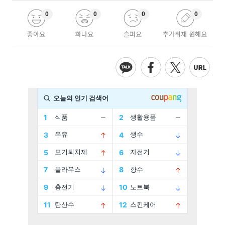
0
0
0
0
좋아요
화나요
슬퍼요
추가취재 원해요