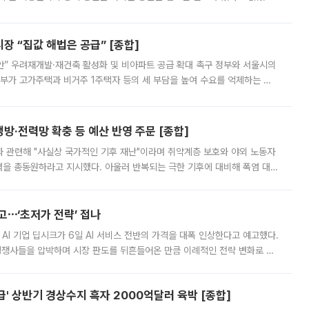
배구조와 주주권 강화 논의가 이어지는 가운데, 핵심 연구인력에 대한
 “집값 해법은 공급” [종합]
안” 우려재개발·재건축 활성화 및 비아파트 공급 확대 촉구 정부와 서울시의
정부가 고가주택과 비거주 1주택자 등의 세 부담을 높여 수요를 억제하는 카
키울 것이라며 세금이 아닌 공급이 근본적인 처방이라고 전면 반박했다.
방·전력망 확충 등 예산 반영 주문 [종합]
과 관련해 "사실상 국가적인 기후 재난"이라며 취약계층 보호와 야외 노동자
정력을 총동원하라고 지시했다. 아울러 반복되는 극한 기후에 대비해 폭염 대응
영하는 방안도 검토하라고 주문했다. 이 대통령은 이날 폭염·가뭄 대
예고⋯‘초저가 전략’ 접나
 AI 기업 딥시크가 6일 AI 서비스 전반의 가격을 대폭 인상한다고 예고했다.
 경쟁사들을 압박하며 시장 판도를 뒤흔들어온 만큼 이례적인 전략 변화로 평
 이날 공지를 통해 구체적인 인상 폭은 공개하지 않았지만 상당한 수
' 상반기 경상수지 흑자 2000억달러 육박 [종합]