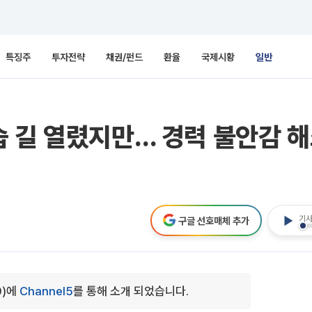
특징주
투자전략
채권/펀드
환율
국제시황
일반
 길 열렸지만… 경력 불안감 해
기사
구글 선호매체 추가
0)에
Channel5
를 통해 소개 되었습니다.