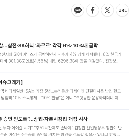
감…삼전·SK하닉 '와르르' 각각 6%·10%대 급락
삼성전자와 SK하이닉스가 급락하면서 지수가 4% 넘게 하락했다. 6일 한국거
비 301.88포인트(4.58%) 내린 6296.38에 장을 마감했다. 전장보다
스피는 장중 한때 6550.94까지 오르기도 했으나 6238.32까지 밀리기도 했
[이슈크래커]
 전액 비과세일반 ISA는 최장 5년…손익통산·과세이연 단절미사용 납입 한도
납입액 10% 소득공제…“10% 환급”은 아냐 “오랫동안 운용하라더니 이제
 ‘만능 절세 통장’으로 불리는 개인종합자산관리계좌(ISA)가 두 갈래로 개
주총 승인 받도록”…상법·자본시장법 개정 시사
닌 투자 이어갈 시기” “주52시간제도 손봐야” 김정관 산업통상부 장관이 반
 수준 이상은 주주총회 승인을 거치는 방안을 검토할 필요가 있다고 밝혔다.