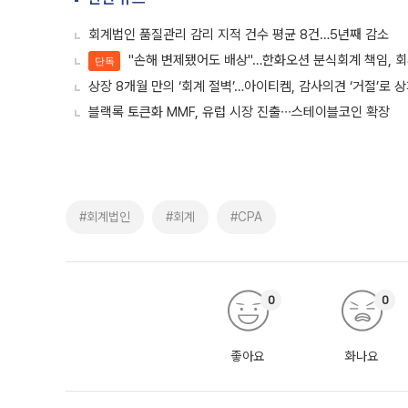
회계법인 품질관리 감리 지적 건수 평균 8건…5년째 감소
"손해 변제됐어도 배상"…한화오션 분식회계 책임, 회
단독
상장 8개월 만의 ‘회계 절벽’…아이티켐, 감사의견 ‘거절’로 
블랙록 토큰화 MMF, 유럽 시장 진출∙∙∙스테이블코인 확장
#회계법인
#회계
#CPA
0
0
좋아요
화나요