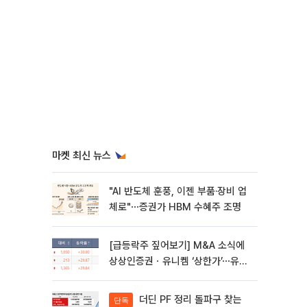
마켓 최신 뉴스
"AI 반도체 훈풍, 이젠 부품·장비 업
체로"⋯증권가 HBM 수혜주 조명
[급등락주 짚어보기] M&A 소식에
상상인증권ㆍ유니켐 ‘상한가’⋯유증
제동 걸린 SK디앤디↑
더딘 PF 정리 돌파구 찾는
단독