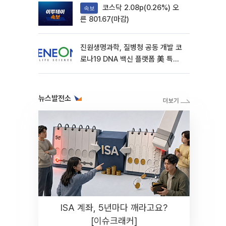
코스닥 2.08p(0.26%) 오
속보
른 801.67(마감)
진원생명과학, 질병청 공동 개발 코
로나19 DNA 백신 플랫폼 美 특허
확보
뉴스발전소
ISA 계좌, 5년마다 깨라고요?
[이슈크래커]