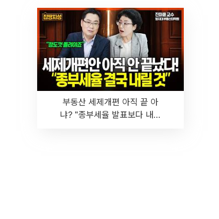
부동산 세제개편 아직 끝 아
냐? "종부세율 발표보다 내릴
것" 장기거주·양도세 전망 I 집
땅지성 I 김인만, 진미윤