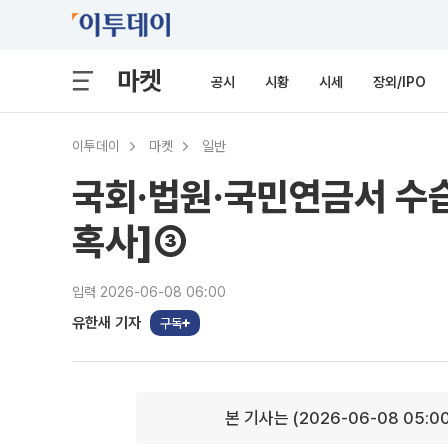
마켓
공시
시황
시세
장외/IPO
이투데이
마켓
일반
국회·법원·국민연금서 수습
혹사]③
입력 2026-06-08 06:00
유한새 기자
구독
본 기사는 (2026-06-08 05:0