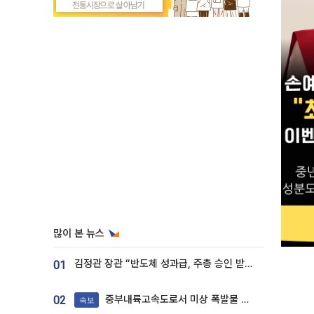
많이 본 뉴스
김정관 장관 “반도체 성과급, 주총 승인 받도록”…상법·자본시장법 개정 시사
01
중부내륙고속도로서 미상 폭발물 발견
02
속보