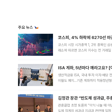
주요 뉴스
코스피, 4% 하락에 6270선 마
코스피 시장 시가총액 1, 2위 종목인 
래소에 따르면 코스피 지수는 전 거래일 대
1.81% 내린 6478.75에 출발한 코
다. 이날 오전
ISA 계좌, 5년마다 깨라고요? 
생산적금융 ISA, 국내 투자 이자·배당
이월도 폐지…기존 계좌까지 적용청년형 
는 5년마다 계좌를 해지하라는 건가요?”
편을
김정관 장관 “반도체 성과급, 
관훈클럽 초청 토론회 “이익 나눌 때 아
도체 업계의 성과급 지급과 관련해 일정