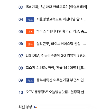
ISA 계좌, 5년마다 깨라고요? [이슈크래커]
03
서울양양고속도로 이천터널 앞 사고 발생
04
속보
하마스 “네타냐후 합의안 거절, 총선 앞두고 시간 끌기”
05
단독
06
실리콘투, 라이브커머스팀 신설…K뷰티 ‘글로벌 판매망’ 확대[K뷰티 라방戰]
단독
LIG D&A, 천궁Ⅱ 수출에 2Q 영업익 29.5%↑…수주잔고 24.6조 [종합]
07
코스피 4.58% 하락, 환율 1420원대 [포토]
08
중부내륙선 여주분기점 부근서 연이은 추돌사고 발생
09
속보
'2TV 생생정보' 오늘방송맛집- 결정적 한 수, 3종 메밀면! 메밀 소바 맛집 '의○○○○'
10
최신 영상