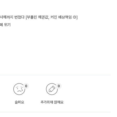
사채까지 번졌다 [부풀린 채권값, 커진 배상책임 ①]
상폐 위기
0
0
슬퍼요
추가취재 원해요