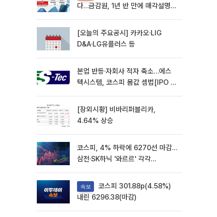
다…금감원, 1년 반 만에 매각설명회
재개
[오늘의 주요공시] 카카오·LIG
D&A·LG유플러스 등
본업 반등·자회사 적자 축소…에스
텍시스템, 코스피 몸값 셈법[IPO 엑
스레이]
[장외시황] 비바리퍼블리카,
4.64% 상승
코스피, 4% 하락에 6270선 마감…
삼전·SK하닉 '와르르' 각각
6%·10%대 급락
코스피 301.88p(4.58%)
속보
내린 6296.38(마감)