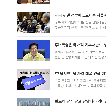
최근 상법·자본시장법 개정으로 기업 지
세금 꺼낸 정부에…오세훈 서울시장
정부 세제 개편에 “매물 잠김·전월세 불
부동산 해법 전쟁이 본격화하고 있다. 
드를 꺼내자 서울시는 전·월세 부담만 
李 "폭염은 국가적 기후재난"…냉
이재명 대통령은 6일 사상 최악의 폭염
안전 등 인명 피해를 막는 데 모든 행
인프라 확충 계획을 내년도 예산안에 반
中 딥시크, AI 가격 대폭 인상 
IPO 앞두고 수익성 제고 나서 중국 대표
그동안 ‘초저가 전략’으로 미국과 중국
가된다. 블룸버그통신에 따르면 딥시크는
반도체 날개 달고 날았다⋯'역대급