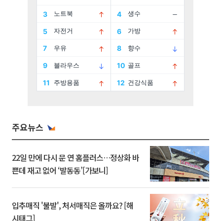
주요뉴스
22일 만에 다시 문 연 홈플러스…정상화 바
쁜데 재고 없어 ‘발동동’[가보니]
입추매직 '불발', 처서매직은 올까요? [해
시태그]