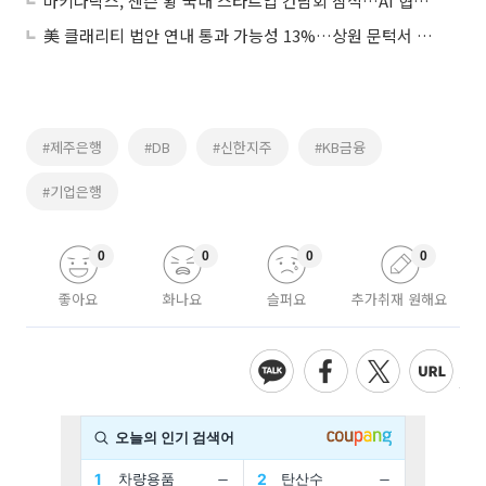
마키나락스, 젠슨 황 국내 스타트업 간담회 참석…AI 협력 기대감에 상승세
美 클래리티 법안 연내 통과 가능성 13%…상원 문턱서 제동
#제주은행
#DB
#신한지주
#KB금융
#기업은행
0
0
0
0
좋아요
화나요
슬퍼요
추가취재 원해요