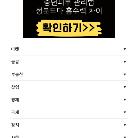
마켓
금융
부동산
산업
경제
국제
정치
사회