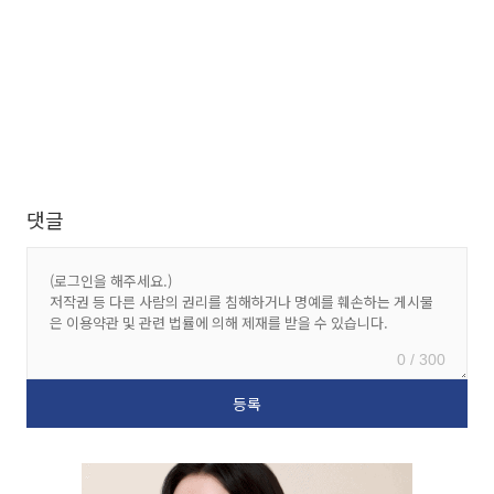
댓글
0 / 300