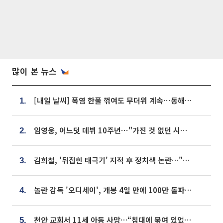
많이 본 뉴스
[내일 날씨] 폭염 한풀 꺾여도 무더위 계속⋯동해안 이틀 연속 비
1.
임영웅, 어느덧 데뷔 10주년⋯"가진 것 없던 시절, 내 앞엔 20명의 팬뿐"
2.
김희철, '뒤집힌 태극기' 지적 후 정치색 논란…"좌우 떠나 우리나라 국기"
3.
놀란 감독 '오디세이', 개봉 4일 만에 100만 돌파⋯'왕사남' 보다 빠르다
4.
천안 교회서 11세 아동 사망…“침대에 묶여 있었다” 진술 확보
5.