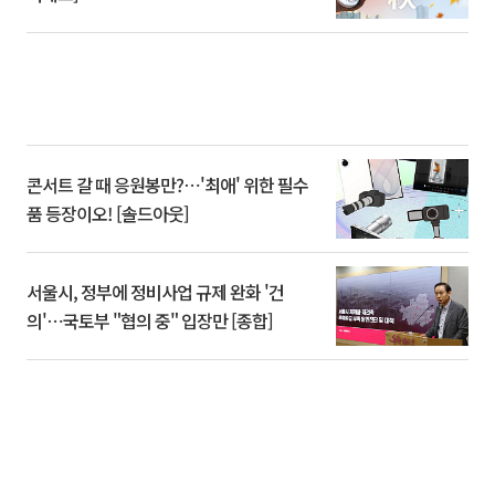
콘서트 갈 때 응원봉만?⋯'최애' 위한 필수
품 등장이오! [솔드아웃]
서울시, 정부에 정비사업 규제 완화 '건
의'⋯국토부 "협의 중" 입장만 [종합]