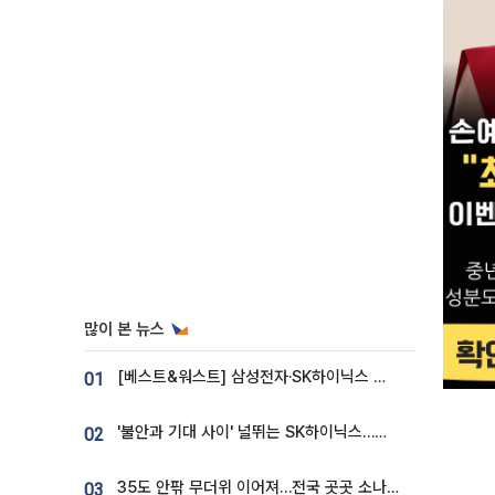
많이 본 뉴스
[베스트&워스트] 삼성전자·SK하이닉스 밀린 한 주…상상인증권은 85% 급등
01
'불안과 기대 사이' 널뛰는 SK하이닉스…증권가 "HBM4·LTA 기반 펀터멘털 견고"
02
35도 안팎 무더위 이어져…전국 곳곳 소나기 [오늘 날씨]
03