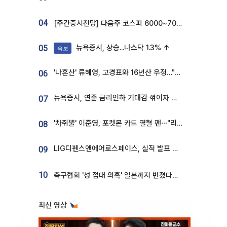
04
[주간증시전망] 다음주 코스피 6000~7000⋯“外人 수급은 정책이 변수”
뉴욕증시, 상승...나스닥 1.3% ↑
05
속보
'나혼산' 류혜영, 고경표와 16년산 우정…"자취방서 부모님과 마주쳐"
06
뉴욕증시, 연준 금리인하 기대감 꺾이자 상승...S&P500 사상 최고치 [종합]
07
'차쥐뿔' 이준영, 포켓몬 카드 열혈 팬⋯"리셀러 처단할 것"
08
LIG디펜스앤에어로스페이스, 실적 발표 후 급락→반등⋯증권가 “28년까지 튼튼”
09
10
축구협회 '성 접대 의혹' 일본까지 번졌다…日 심판 실명 공개
최신 영상