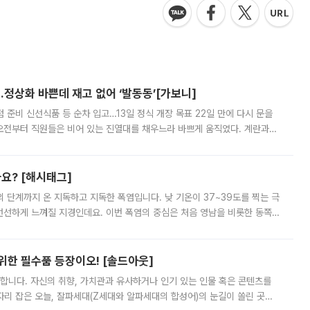
…정상화 바쁜데 재고 없어 ‘발동동’[가보니]
준비 신선식품 등 순차 입고…13일 정식 개장 목표 22일 만에 다시 문을
오전부터 직원들은 비어 있는 진열대를 채우느라 바쁘게 움직였다. 계란과
리를 잡기 시작했지만, 매장 곳곳엔 여전히 텅 빈 매대가 먼저 눈에 들어왔
까요? [해시태그]
’의 단계까지 온 지독하고 지독한 폭염입니다. 낮 기온이 37~39도를 찍는 극
 선선하게 느껴질 지경인데요. 이번 폭염의 중심은 처음 영남을 비롯한 동쪽
 북서풍이 산맥을 넘어 영남 쪽으로 내려오면서 뜨겁고 건조해졌는데요.
 위한 필수품 등장이오! [솔드아웃]
합니다. 자신의 취향, 가치관과 유사하거나 인기 있는 인물 혹은 콘텐츠를
'가 자리 잡은 오늘, 잘파세대(Z세대와 알파세대의 합성어)의 눈길이 쏠린 곳은