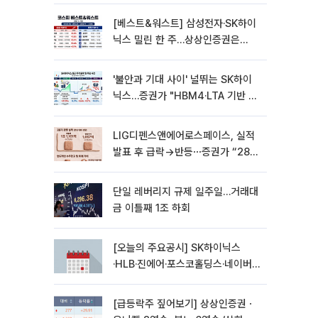
270% 폭등
[베스트&워스트] 삼성전자·SK하이
닉스 밀린 한 주…상상인증권은
85% 급등
'불안과 기대 사이' 널뛰는 SK하이
닉스…증권가 "HBM4·LTA 기반 펀
터멘털 견고"
LIG디펜스앤에어로스페이스, 실적
발표 후 급락→반등⋯증권가 “28년
까지 튼튼”
단일 레버리지 규제 일주일…거래대
금 이틀째 1조 하회
[오늘의 주요공시] SK하이닉스
·HLB·진에어·포스코홀딩스·네이버·
대우건설 등
[급등락주 짚어보기] 상상인증권ㆍ