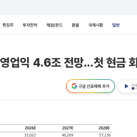
특징주
투자전략
채권/펀드
환율
국제시황
일반
년 영업익 4.6조 전망...첫 현
기사
구글 선호매체 추가