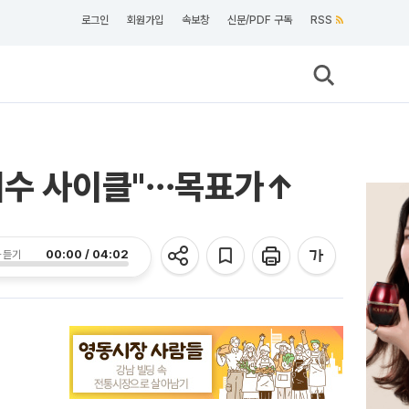
로그인
회원가입
속보창
신문/PDF 구독
RSS
금 회수 사이클"⋯목표가↑
00:00 / 04:02
 듣기