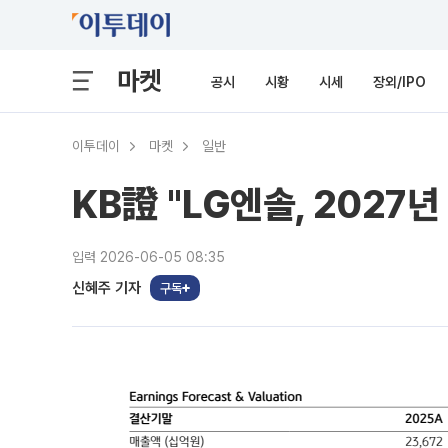
마켓
공시
시황
시세
장외/IPO
이투데이
마켓
일반
KB證 "LG엔솔, 2027
입력 2026-06-05 08:35
신혜주 기자
구독