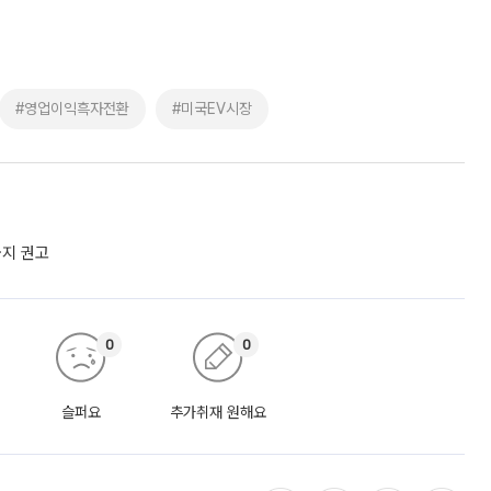
#영업이익흑자전환
#미국EV시장
금지 권고
0
0
슬퍼요
추가취재 원해요