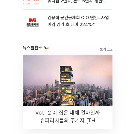
유니켐 2연속, 본느 6연속 ‘상한
가’⋯M&A 훈풍 분 증시
김용석 군인공제회 CIO 연임…사업
이익 임기 초 대비 224%↑
뉴스발전소
Vol. 12 이 집은 대체 얼마일까
: 슈퍼리치들의 주거지 [THE
RARE]