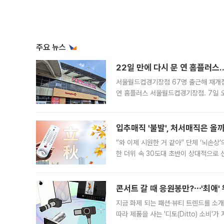
주요 뉴스
22일 만에 다시 문 연 홈플러스
서울월드컵경기장점 67명 출근해 재개점 
연 홈플러스 서울월드컵경기장점. 7일 
우유, 과일 같은 신선식품이 차근차근 자
입추매직 '불발', 처서매직은 올
“와 이제 시원한 거 같아” 단체 ‘뇌손상
한 더위 속 30도대 초반이 상대적으로
지역에 있었습니다. 7월 말에는 서풍과
콘서트 갈 때 응원봉만?⋯'최애'
지금 화제 되는 패션·뷰티 트렌드를 소개
따라 제품을 사는 '디토(Ditto) 소비