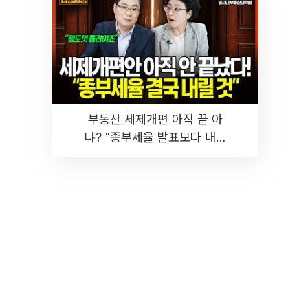
부동산 세제개편 아직 끝 아
냐? "종부세율 발표보다 내릴
것" 장기거주·양도세 전망 I 집
땅지성 I 김인만, 진미윤