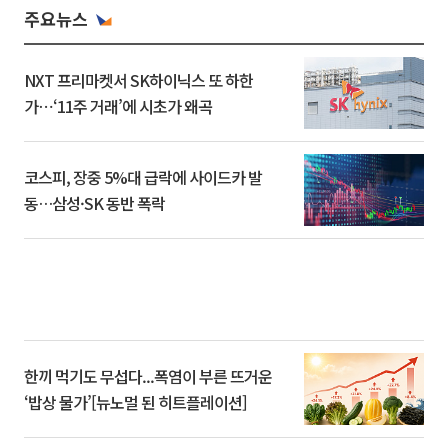
주요뉴스
NXT 프리마켓서 SK하이닉스 또 하한
가⋯‘11주 거래’에 시초가 왜곡
코스피, 장중 5%대 급락에 사이드카 발
동…삼성·SK 동반 폭락
한끼 먹기도 무섭다...폭염이 부른 뜨거운
‘밥상 물가’[뉴노멀 된 히트플레이션]