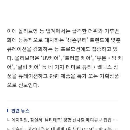
이에 올리브영 등 업계에서는 급격한 더위와 기후변
화에 능동적으로 대처하는 ‘생존뷰티’ 트렌드에 맞춘
큐레이션을 강화하는 등 프로모션에도 집중하고 있
다. 올리브영은 ‘UV케어’, ‘트러블 케어’, ‘유분‧땀 케
어’, ‘쿨링 케어’ 등 네 가지 테마로 뷰티‧웰니스 상
품을 큐레이션하고 관련 제품을 특가 또는 기획상품
으로 선보인다.
관련 뉴스
에이피알, 잠실서 ‘뷰티테크’ 경험 선사할 메디큐브 팝업 연다
배수아ㆍ차건아 “5년 내 세계 1위 뷰티 ODM”⋯한 지붕 두 대표 의기투합