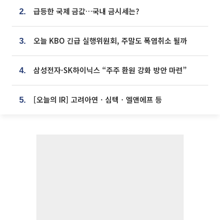
급등한 국제 금값…국내 금시세는?
2.
오늘 KBO 긴급 실행위원회, 주말도 폭염취소 될까
3.
삼성전자·SK하이닉스 “주주 환원 강화 방안 마련”
4.
[오늘의 IR] 고려아연ㆍ심텍ㆍ엘앤에프 등
5.