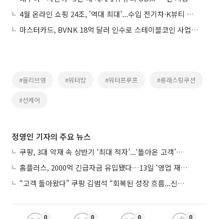
4월 온라인 쇼핑 24조, '역대 최대'...수입 전기차·K뷰티 영향
마스터카드, BVNK 18억 달러 인수로 스테이블코인 사업 본격 확장
#올리브영
#워터밤
#워터프루프
#롱래스팅쿠션
#선케어
정영인 기자의 주요 뉴스
쿠팡, 3대 악재 속 상반기 ‘최대 적자’...‘돌아온 고객’에 수익성 반등 주목
홈플러스, 2000억 긴급자금 유입됐다…13일 ‘영업 재개’
“고객 돌아왔다” 쿠팡 김범석 “회복된 성장 흐름...신사업 확대 위한 투자 유지”
0
0
0
0