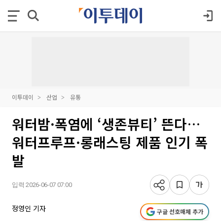
이투데이
산업
유통
워터밤·폭염에 ‘생존뷰티’ 뜬다…
워터프루프·롱래스팅 제품 인기 폭
발
입력 2026-06-07 07:00
정영인 기자
구글 선호매체 추가