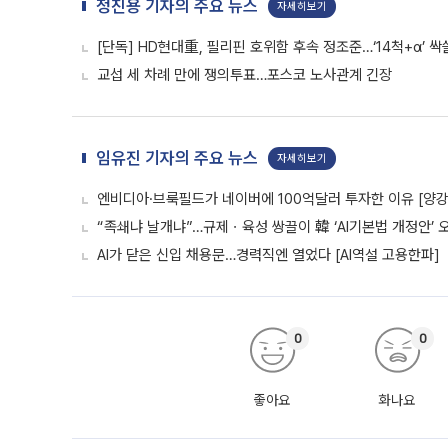
정진용 기자의 주요 뉴스
자세히보기
[단독] HD현대重, 필리핀 호위함 후속 정조준…‘14척+α’ 
교섭 세 차례 만에 쟁의투표…포스코 노사관계 긴장
임유진 기자의 주요 뉴스
자세히보기
엔비디아·브룩필드가 네이버에 100억달러 투자한 이유 [양강전
“족쇄냐 날개냐”…규제ㆍ육성 쌍끌이 韓 ‘AI기본법 개정안’ 
AI가 닫은 신입 채용문…경력직엔 열었다 [AI역설 고용한파]
0
0
좋아요
화나요