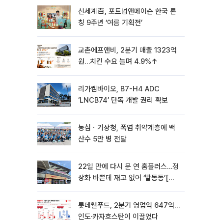
신세계百, 포트넘앤메이슨 한국 론
칭 9주년 ‘여름 기획전’
교촌에프앤비, 2분기 매출 1323억
원…치킨 수요 늘며 4.9%↑
리가켐바이오, B7-H4 ADC
‘LNCB74’ 단독 개발 권리 확보
농심ㆍ기상청, 폭염 취약계층에 백
산수 5만 병 전달
22일 만에 다시 문 연 홈플러스…정
상화 바쁜데 재고 없어 ‘발동동’[가
보니]
롯데웰푸드, 2분기 영업익 647억…
인도·카자흐스탄이 이끌었다