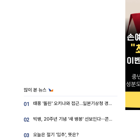
많이 본 뉴스
태풍 '돌핀' 오키나와 접근…일본기상청 경로 업데이트
01
빅뱅, 20주년 기념 '새 뱅봉' 선보인다⋯콘서트 앞두고 팝업 개최
02
오늘은 절기 '입추', 뜻은?
03