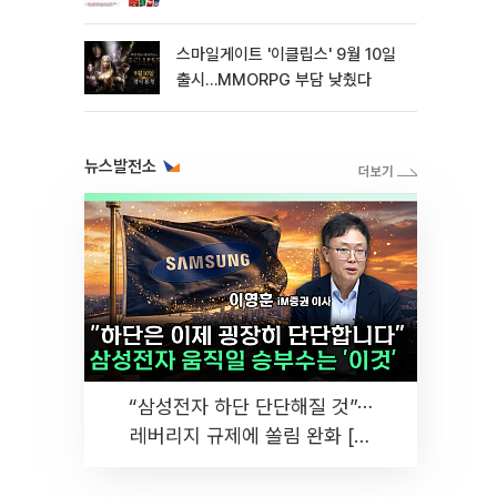
스마일게이트 '이클립스' 9월 10일
출시…MMORPG 부담 낮췄다
뉴스발전소
“삼성전자 하단 단단해질 것”⋯
레버리지 규제에 쏠림 완화 [찐
코노미]