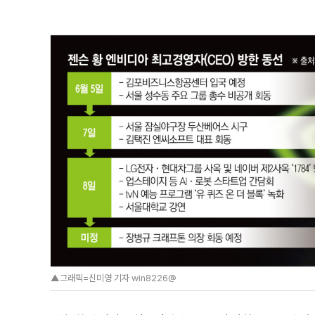
▲그래픽=신미영 기자 win8226@