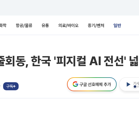
화학
항공/물류
유통
의료/바이오
중기/벤처
일반
회동, 한국 '피지컬 AI 전선' 
기사
구글 선호매체 추가
자
구독