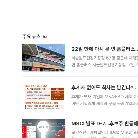
주요 뉴스
22일 만에 다시 문 연 홈플러스
서울월드컵경기장점 67명 출근해 재개점 
연 홈플러스 서울월드컵경기장점. 7일 
우유, 과일 같은 신선식품이 차근차근 자
후계자 없어도 회사는 남긴다?…‘
후계자 부재 기업에 M&A·EBO 세제 
이던 기업승계 세제의 문을 동종기업과 
대신 M&A나 임직원 인수(EBO)를 통
늘
MSCI 발표 D-7…후보주 반등
모건스탠리캐피털인터내셔널(MSCI) 8