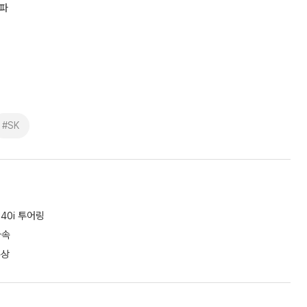
돌파
정
#SK
40i 투어링
가속
수상