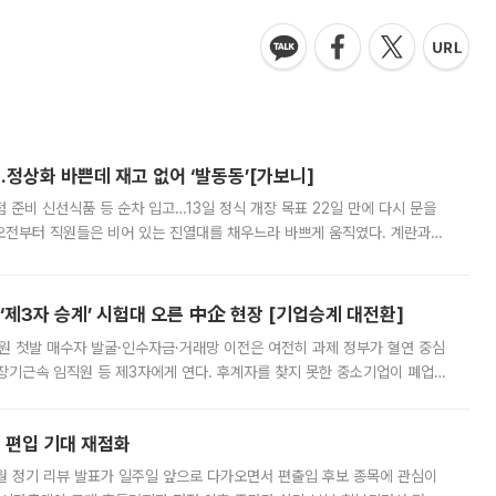
…정상화 바쁜데 재고 없어 ‘발동동’[가보니]
준비 신선식품 등 순차 입고…13일 정식 개장 목표 22일 만에 다시 문을
오전부터 직원들은 비어 있는 진열대를 채우느라 바쁘게 움직였다. 계란과
리를 잡기 시작했지만, 매장 곳곳엔 여전히 텅 빈 매대가 먼저 눈에 들어왔
제3자 승계’ 시험대 오른 中企 현장 [기업승계 대전환]
지원 첫발 매수자 발굴·인수자금·거래망 이전은 여전히 과제 정부가 혈연 중심
장기근속 임직원 등 제3자에게 연다. 후계자를 찾지 못한 중소기업이 폐업
해 기술과 일자리를 남기도록 하겠다는 취지다. 다만 세금 감면만으로 거래를
에 편입 기대 재점화
월 정기 리뷰 발표가 일주일 앞으로 다가오면서 편출입 후보 종목에 관심이