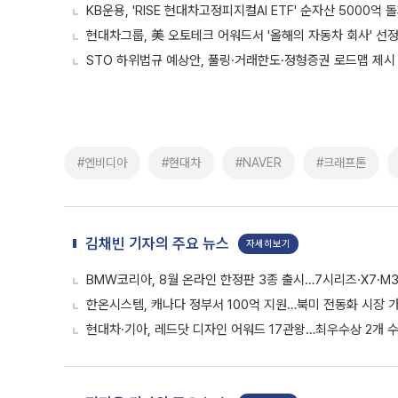
KB운용, 'RISE 현대차고정피지컬AI ETF' 순자산 5000억 
현대차그룹, 美 오토테크 어워드서 '올해의 자동차 회사' 선
STO 하위법규 예상안, 풀링·거래한도·정형증권 로드맵 제시
#엔비디아
#현대차
#NAVER
#크래프톤
김채빈 기자의 주요 뉴스
자세히보기
BMW코리아, 8월 온라인 한정판 3종 출시…7시리즈·X7·M3
한온시스템, 캐나다 정부서 100억 지원…북미 전동화 시장 
현대차·기아, 레드닷 디자인 어워드 17관왕…최우수상 2개 