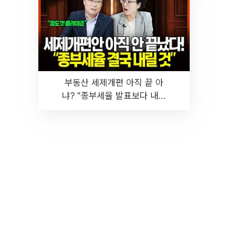
부동산 세제개편 아직 끝 아
냐? "종부세율 발표보다 내릴
것" 장기거주·양도세 전망 I 집
땅지성 I 김인만, 진미윤