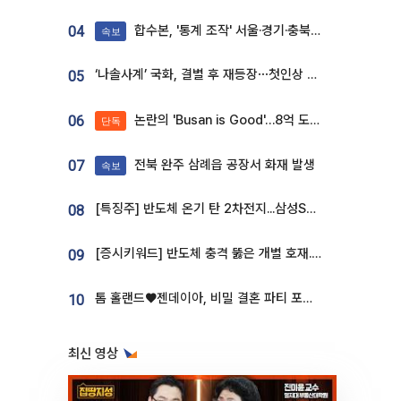
합수본, '통계 조작' 서울·경기·충북 선관위 등 추가 압수수색
04
속보
‘나솔사계’ 국화, 결별 후 재등장⋯첫인상 투표 휩쓸고 ‘인기녀’ 등극
05
논란의 'Busan is Good'…8억 도시브랜드, 용산 대통령실 CI 업체가 수행
06
단독
전북 완주 삼례읍 공장서 화재 발생
07
속보
[특징주] 반도체 온기 탄 2차전지...삼성SDI, 장 초반 7% 넘게 껑충
08
[증시키워드] 반도체 충격 뚫은 개별 호재...포스코퓨처엠·에코프로·한화솔루션 '눈길'
09
톰 홀랜드♥젠데이아, 비밀 결혼 파티 포착⋯호텔 대관비만 9억
10
최신 영상