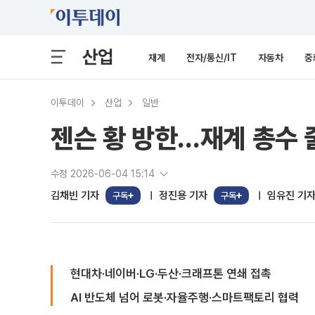
산업
재계
전자/통신/IT
자동차
중
이투데이
산업
일반
젠슨 황 방한…재계 총수 줄
수정 2026-06-04 15:14
김채빈 기자
정진용 기자
임유진 기
구독
구독
현대차·네이버·LG·두산·크래프톤 연쇄 접촉
AI 반도체 넘어 로봇·자율주행·스마트팩토리 협력