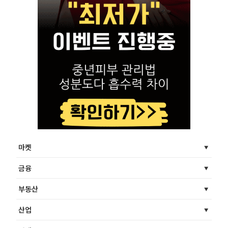
마켓
금융
부동산
산업