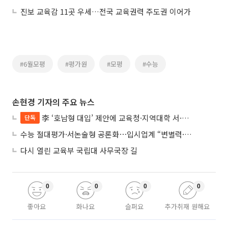
진보 교육감 11곳 우세…전국 교육권력 주도권 이어가
#6월모평
#평가원
#모평
#수능
손현경 기자의 주요 뉴스
李 ‘호남형 대입’ 제안에 교육청·지역대학 서·논술형 입시 연계 '착수'
단독
수능 절대평가·서논술형 공론화⋯입시업계 “변별력·사교육 대책 먼저”
다시 열린 교육부 국립대 사무국장 길
0
0
0
0
좋아요
화나요
슬퍼요
추가취재 원해요