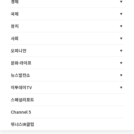
경제
국제
정치
사회
오피니언
문화·라이프
뉴스발전소
이투데이TV
스페셜리포트
Channel 5
위너스IR클럽