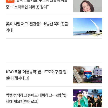
중…“스타트업 여러 곳 참여”
美 미사일 재고 ‘빨간불’…K방산 북미 진출
기대
KBO 폭염 '여름방학' 끝…프로야구 갈 길
멀다 [해시태그]
빅뱅 컴백하고 튜이드 데뷔하고⋯K팝 '몇
세대'세요? [엔터로그]