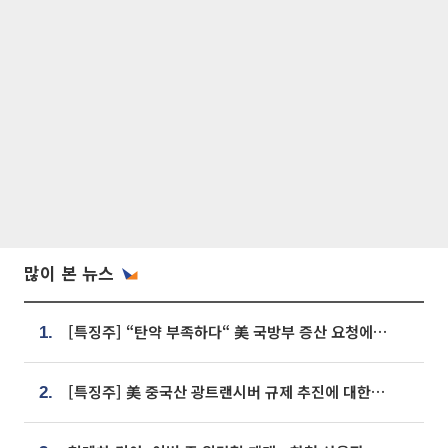
많이 본 뉴스
[특징주] “탄약 부족하다“ 美 국방부 증산 요청에⋯국내 방산주 급등세
1.
[특징주] 美 중국산 광트랜시버 규제 추진에 대한광통신 등 광통신株 강세
2.