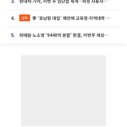
현대차·기아, 이번 주 임단협 재개…하청 사용자성 재심도 ‘변수’
3.
李 ‘호남형 대입’ 제안에 교육청·지역대학 서·논술형 입시 연계 '착수'
단독
4.
최태원·노소영 '9440억 분할' 판결, 이번주 재상고 여부 주목
5.