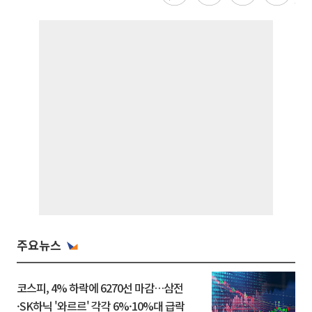
주요뉴스
코스피, 4% 하락에 6270선 마감…삼전
·SK하닉 '와르르' 각각 6%·10%대 급락