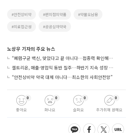
#안전상비약
#편의점의약품
#약물오남용
#의료접근성
#공공심야약국
노상우 기자의 주요 뉴스
“폐렴구균 백신, 맞았다고 끝 아니다…접종력 확인해야”
셀트리온, 매출·영업익 동반 질주…하반기 지속 성장 전망에 주목
“안전상비약 약국 대체 아니다…최소한의 사회안전망”
0
0
0
0
좋아요
화나요
슬퍼요
추가취재 원해요