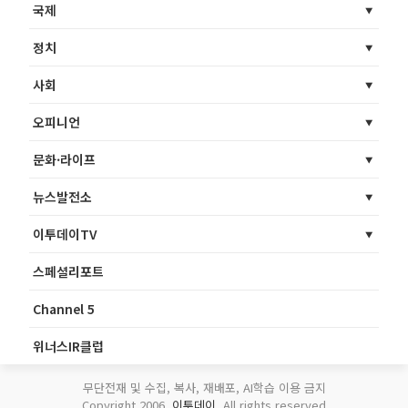
국제
정치
사회
오피니언
문화·라이프
뉴스발전소
이투데이TV
스페셜리포트
Channel 5
위너스IR클럽
무단전재 및 수집, 복사, 재배포, AI학습 이용 금지
Copyright 2006.
이투데이
. All rights reserved