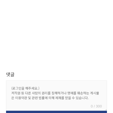
댓글
0 / 300