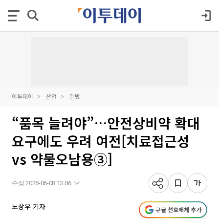
이투데이
산업
일반
“품목 늘려야”…안전상비약 확대
요구에도 우려 여전[치료접근성
vs 약물오남용③]
수정 2026-06-08 13:06
노상우 기자
구글 선호매체 추가