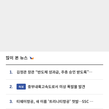
많이 본 뉴스
김정관 장관 “반도체 성과급, 주총 승인 받도록”…상법·자본시장법 개정 시사
1.
중부내륙고속도로서 미상 폭발물 발견
속보
2.
티웨이항공, 새 이름 '트리니티항공' 첫발…SSC 전략 본격화
3.