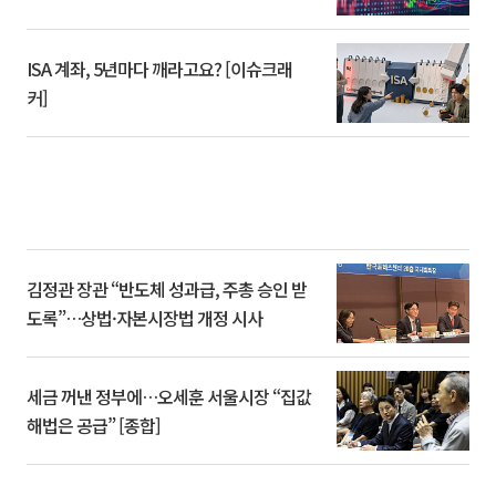
ISA 계좌, 5년마다 깨라고요? [이슈크래
커]
김정관 장관 “반도체 성과급, 주총 승인 받
도록”…상법·자본시장법 개정 시사
세금 꺼낸 정부에…오세훈 서울시장 “집값
해법은 공급” [종합]