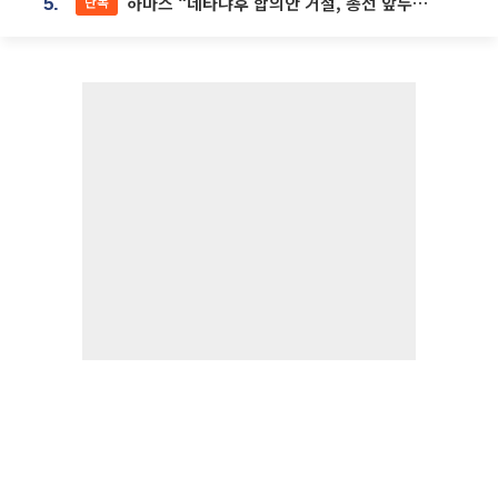
하마스 “네타냐후 합의안 거절, 총선 앞두고 시간 끌기”
단독
5.