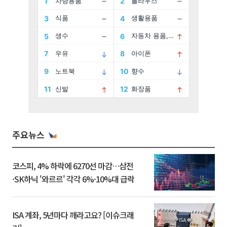
주요뉴스
코스피, 4% 하락에 6270선 마감…삼전
·SK하닉 '와르르' 각각 6%·10%대 급락
ISA 계좌, 5년마다 깨라고요? [이슈크래