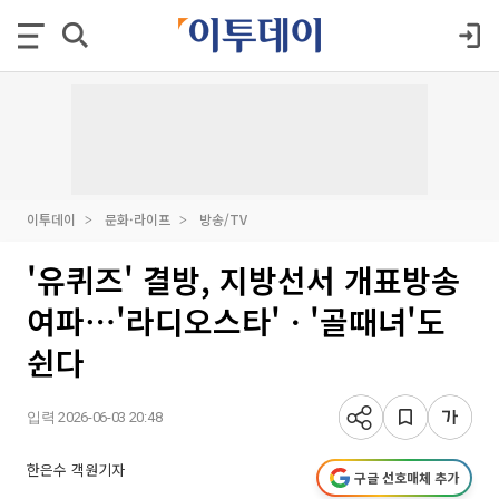
이투데이
문화·라이프
방송/TV
'유퀴즈' 결방, 지방선서 개표방송
여파⋯'라디오스타'ㆍ'골때녀'도
쉰다
입력 2026-06-03 20:48
한은수 객원기자
구글 선호매체 추가