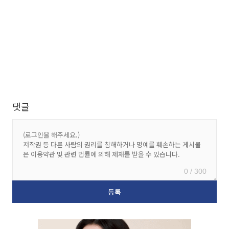
댓글
0 / 300