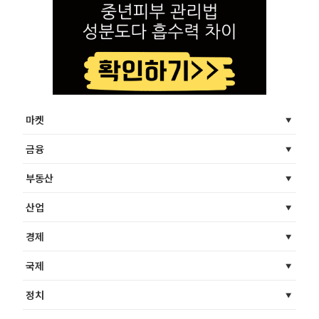
마켓
금융
부동산
산업
경제
국제
정치