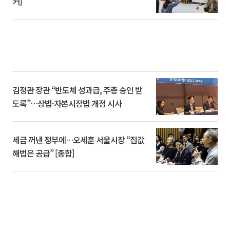
커]
김정관 장관 “반도체 성과급, 주총 승인 받
도록”…상법·자본시장법 개정 시사
세금 꺼낸 정부에…오세훈 서울시장 “집값
해법은 공급” [종합]