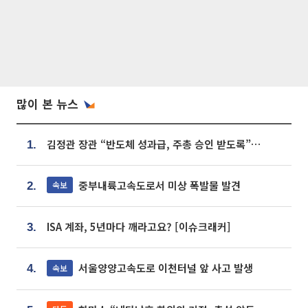
많이 본 뉴스
김정관 장관 “반도체 성과급, 주총 승인 받도록”…상법·자본시장법 개정 시사
1.
중부내륙고속도로서 미상 폭발물 발견
속보
2.
ISA 계좌, 5년마다 깨라고요? [이슈크래커]
3.
서울양양고속도로 이천터널 앞 사고 발생
속보
4.