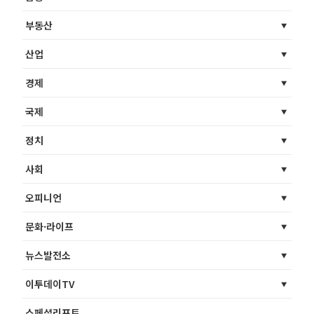
부동산
산업
경제
국제
정치
사회
오피니언
문화·라이프
뉴스발전소
이투데이TV
스페셜리포트