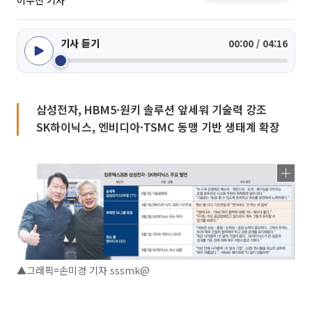
이수진 기자
기사 듣기
00:00 / 04:16
삼성전자, HBM5·원키 솔루션 앞세워 기술력 강조
SK하이닉스, 엔비디아·TSMC 동맹 기반 생태계 확장
▲그래픽=손미경 기자 sssmk@