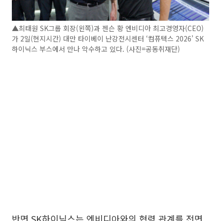
▲최태원 SK그룹 회장(왼쪽)과 젠슨 황 엔비디아 최고경영자(CEO)
가 2일(현지시간) 대만 타이베이 난강전시센터 ‘컴퓨텍스 2026’ SK
하이닉스 부스에서 만나 악수하고 있다. (사진=공동취재단)
반면 SK하이닉스는 엔비디아와의 협력 관계를 전면