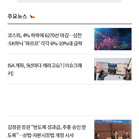
주요뉴스
코스피, 4% 하락에 6270선 마감…삼전
·SK하닉 '와르르' 각각 6%·10%대 급락
ISA 계좌, 5년마다 깨라고요? [이슈크래
커]
김정관 장관 “반도체 성과급, 주총 승인 받
도록”…상법·자본시장법 개정 시사