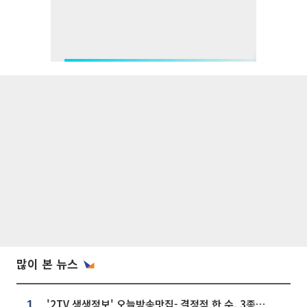
많이 본 뉴스
'2TV 생생정보' 오늘방송맛집- 결정적 한 수, 3종 메밀면! 메밀 소바 맛집 '의○○○○'
1.