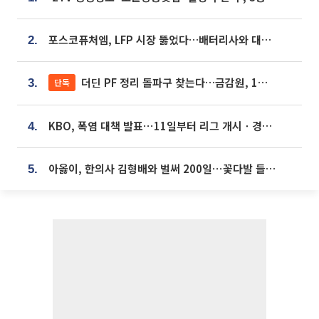
포스코퓨처엠, LFP 시장 뚫었다…배터리사와 대규모 장기 공급 합의
2.
더딘 PF 정리 돌파구 찾는다…금감원, 1년 반 만에 매각설명회 재개
단독
3.
KBO, 폭염 대책 발표⋯11일부터 리그 개시ㆍ경기 오후 7시 시작
4.
아옳이, 한의사 김형배와 벌써 200일⋯꽃다발 들고 "프러포즈 아냐"
5.