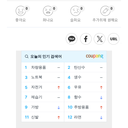
0
0
0
0
좋아요
화나요
슬퍼요
추가취재 원해요