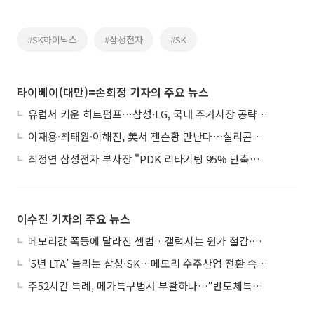
#SK하이닉스
#삼성전자
#SK
타이베이(대만)=손희정 기자의 주요 뉴스
유럽서 키운 히트펌프…삼성·LG, 국내 주거시장 공략 ‘속도’
이재용·최태원·이해진, 美서 젠슨황 만난다⋯실리콘밸리 집결하는 AI리더
최정연 삼성전자 부사장 "PDK 리타기팅 95% 단축…에이전트 AI 시범 활용"
이수진 기자의 주요 뉴스
메모리값 폭등에 달라진 셈법…갤럭시는 원가 절감·아이폰은 서비스 확대
‘5년 LTA’ 늘리는 삼성·SK…메모리 수주산업 전환 속 다른 셈법
주52시간 특례, 메가특구법서 부활하나…“반도체특별법 담겨야”