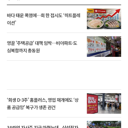
바다 태운 폭염에…회 한 접시도 ‘히트플레
이션’
영끌 '주택공급' 대책 임박⋯비아파트·도
심복합까지 총동원
‘회생 D-3주’ 홈플러스, 영업 재개에도 ‘상
품 공급망’ 복구가 생존 관건
3445억 자사주 지급 마쳤는데...삼성전자