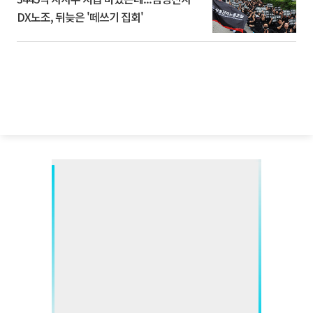
DX노조, 뒤늦은 '떼쓰기 집회'