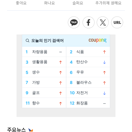
좋아요
화나요
슬퍼요
추가취재 원해요
주요뉴스