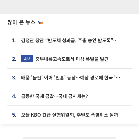
많이 본 뉴스
김정관 장관 “반도체 성과급, 주총 승인 받도록”…상법·자본시장법 개정 시사
1.
중부내륙고속도로서 미상 폭발물 발견
속보
2.
태풍 '돌핀' 이어 '찬홈' 등장…예상 경로에 한국 '한숨'
3.
급등한 국제 금값…국내 금시세는?
4.
오늘 KBO 긴급 실행위원회, 주말도 폭염취소 될까
5.