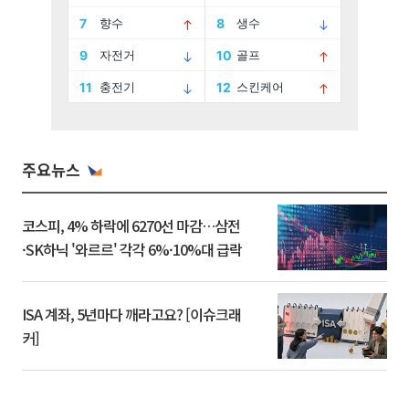
주요뉴스
코스피, 4% 하락에 6270선 마감…삼전
·SK하닉 '와르르' 각각 6%·10%대 급락
ISA 계좌, 5년마다 깨라고요? [이슈크래
커]