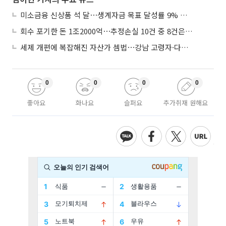
미소금융 신상품 석 달⋯생계자금 목표 달성률 9% 그쳐
회수 포기한 돈 1조2000억⋯추정손실 10건 중 8건은 기업대출
세제 개편에 복잡해진 자산가 셈법⋯강남 고령자·다주택자 ‘자산재편 고심’
0
0
0
0
좋아요
화나요
슬퍼요
추가취재 원해요