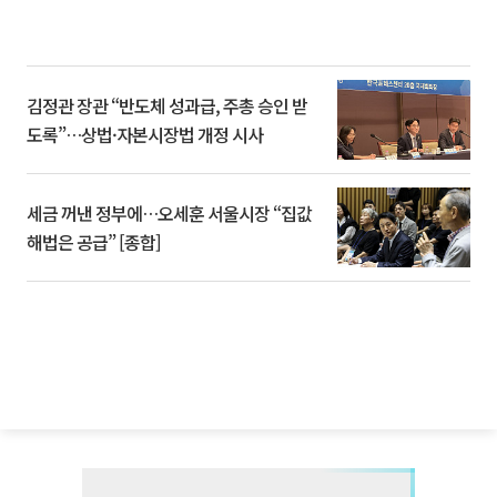
김정관 장관 “반도체 성과급, 주총 승인 받
도록”…상법·자본시장법 개정 시사
세금 꺼낸 정부에…오세훈 서울시장 “집값
해법은 공급” [종합]