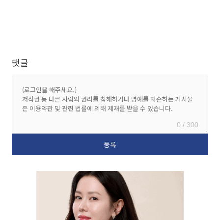
댓글
0 / 300