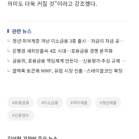
의미도 더욱 커질 것”이라고 강조했다.
관련 뉴스
청년·취약계층 겨냥 미소금융 3종 출시…저금리 자금 공급 확대
은행권 새희망홀씨 4조 시대⋯포용금융 경쟁 본격화
금융위, 포용금융 책임체계 만든다…신용평가·추심 규제 손질
블랙록 토큰화 MMF, 유럽 시장 진출∙∙∙스테이블코인 확장
#포용금융
#미소금융
#저리대출
#청년대출
#신용점수
김이현 기자의 주요 뉴스