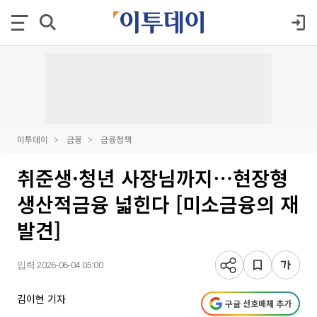
이투데이
금융
금융정책
취준생·청년 사장님까지⋯현장형
생산적금융 넓힌다 [미소금융의 재
발견]
입력 2026-06-04 05:00
김이현 기자
구글 선호매체 추가