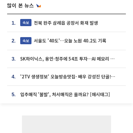
많이 본 뉴스
전북 완주 삼례읍 공장서 화재 발생
속보
1.
서울도 '40도'…오늘 노원 40.2도 기록
속보
2.
SK하이닉스, 용인·청주에 54조 투자…AI 메모리 생산기지 키운다
3.
'2TV 생생정보' 오늘방송맛집- 배우 강성진 단골! 쌀국수ㆍ푸팟퐁 커리 맛집 '블○○○'
4.
입추매직 '불발', 처서매직은 올까요? [해시태그]
5.