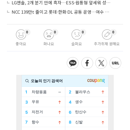
LG엔솔, 2개 분기 만에 흑자…ESS·원통형 앞세워 성장 가속
NCC 139만t 줄이고 롯데·한화·DL 공동 운영…여수 1호 본궤도
0
0
0
0
좋아요
화나요
슬퍼요
추가취재 원해요