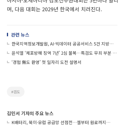
아시아·오세아니아 검도선수권대회는 3년마다 열리
며, 다음 대회는 2029년 한국에서 치러진다.
관련 뉴스
한국지역정보개발원, AI·빅데이터 공공서비스 5건 지방정부에 이관…"구축 넘어 현장 운영"
윤석열 ‘체포방해 징역 7년’ 2심 불복…특검도 무죄 부분 상고
‘경험 無도 환영’ 첫 일자리 도전 설명서
#검도
김민서 기자의 주요 뉴스
K배터리, 북미·유럽 공급망 선점전…셀부터 원료까지 현지화