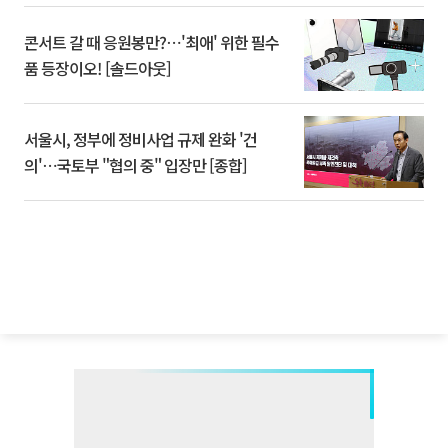
콘서트 갈 때 응원봉만?⋯'최애' 위한 필수
품 등장이오! [솔드아웃]
서울시, 정부에 정비사업 규제 완화 '건
의'⋯국토부 "협의 중" 입장만 [종합]