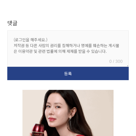
댓글
0 / 300