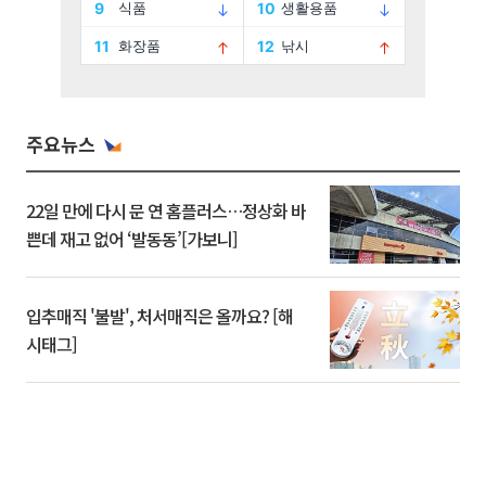
주요뉴스
22일 만에 다시 문 연 홈플러스…정상화 바
쁜데 재고 없어 ‘발동동’[가보니]
입추매직 '불발', 처서매직은 올까요? [해
시태그]